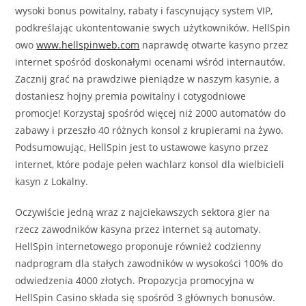
wysoki bonus powitalny, rabaty i fascynujący system VIP,
podkreślając ukontentowanie swych użytkowników. HellSpin
owo
www.hellspinweb.com
naprawdę otwarte kasyno przez
internet spośród doskonałymi ocenami wśród internautów.
Zacznij grać na prawdziwe pieniądze w naszym kasynie, a
dostaniesz hojny premia powitalny i cotygodniowe
promocje! Korzystaj spośród więcej niż 2000 automatów do
zabawy i przeszło 40 różnych konsol z krupierami na żywo.
Podsumowując, HellSpin jest to ustawowe kasyno przez
internet, które podaje pełen wachlarz konsol dla wielbicieli
kasyn z Lokalny.
Oczywiście jedną wraz z najciekawszych sektora gier na
rzecz zawodników kasyna przez internet są automaty.
HellSpin internetowego proponuje również codzienny
nadprogram dla stałych zawodników w wysokości 100% do
odwiedzenia 4000 złotych. Propozycja promocyjna w
HellSpin Casino składa się spośród 3 głównych bonusów.