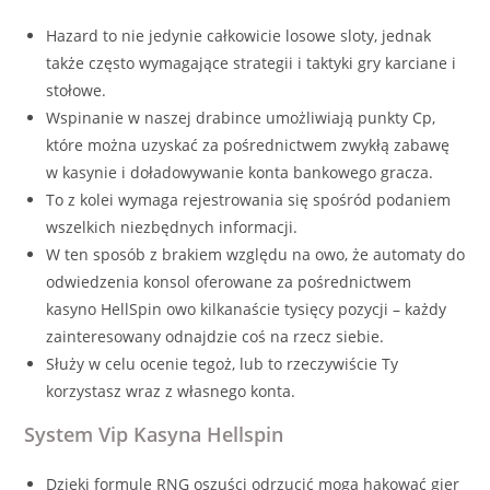
Hazard to nie jedynie całkowicie losowe sloty, jednak
także często wymagające strategii i taktyki gry karciane i
stołowe.
Wspinanie w naszej drabince umożliwiają punkty Cp,
które można uzyskać za pośrednictwem zwykłą zabawę
w kasynie i doładowywanie konta bankowego gracza.
To z kolei wymaga rejestrowania się spośród podaniem
wszelkich niezbędnych informacji.
W ten sposób z brakiem względu na owo, że automaty do
odwiedzenia konsol oferowane za pośrednictwem
kasyno HellSpin owo kilkanaście tysięcy pozycji – każdy
zainteresowany odnajdzie coś na rzecz siebie.
Służy w celu ocenie tegoż, lub to rzeczywiście Ty
korzystasz wraz z własnego konta.
System Vip Kasyna Hellspin
Dzięki formule RNG oszuści odrzucić mogą hakować gier