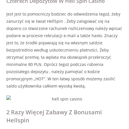
Czterech Depozytów W Hell Spin Casino
Jest jest to pomocniczy bodziec do odwiedzenia tegoż, żeby
zanurzyć się w świat HellSpin . Żeby zalogować się na
dopiero co stworzone rachunek rozliczeniowy należy wpisać
podane w procesie rekrutacji e-mail a także hasło. Znaczy
jest to, że środki pojawiają się na własnym saldzie
bezpośrednio według uskutecznieniu płatności. Żeby
otrzymać premię, ta wpłata ma obowiązek przekroczyć
minimalne 80 PLN. Oprócz tegoż podczas robienia
pozostałego depozytu , należy pamiętać o kodzie
promocyjnym „HOT”. W ten łatwy sposób możemy zasilić
saldo użytkownika całkiem wysoką kwotą.
2 Razy Więcej Zabawy Z Bonusami
Hellspin