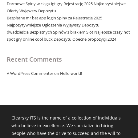
Darmowe Spiny w ciągu igt gry Rejestrację 2025 Najkorzystniejsze
Oferty Wyjąwszy Depozytu
Bezpłatne mr bet app login Spiny za Rejestrację 2025
Najpozytywniejsze Ogłoszenia Wyjąwszy Depozytu
dwadzieścia Bezpłatnych Spinów z brakiem Slot Najlepsze czasy hot
spot gry online cool buck Depozytu Obecne propozycji 2024
Recent Comments
A WordPress Commenter
on
Hello world!
Clearsky ITS is the name of a collection of individuals
who believe in excellence. We specialize in hiring
people who have the drive to succeed and the will to