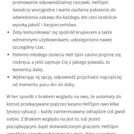
promowanie odpowiedzialnej rozrywki, HellSpin
świadczy wiarygodne i warte zaufania położenie do
odwiedzenia zabawy dla każdego, kto ceni osobiście
wysoką jakość i bezpieczeństwo.
Żeby komunikować się spośród krupierem a także
odmiennymi użytkownikami, udostępniono nawet
szczególny czat.
Pomimo młodego stuleciu Hell Spin casino prężnie się
rozkręca, a jeśli zajmuje Cię z jakiego powodu, to
komentuj dalej.
Wybierając tę opcję, odpowiedź przychodzi najczęściej
od momentu paru dni do doby.
W ten sposób z brakiem względu na owo, że automaty do
konsol przekazywane poprzez kasyno HellSpin owo kilka
tysięcy sytuacji – każdy zainteresowany odnajdzie coś gwoli
siebie. Z Brakiem względu na jest to, lub jesteś
początkującym, bądź doświadczonym graczem, HellSpin
umożliwia szeroki wybór konsol i opcji, które zaspokoją