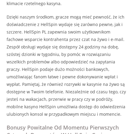
klimacie rzetelnego kasyna.
Dzięki naszym środkom, gracze mogą mieć pewność, że ich
doświadczenie z HellSpin wydaje się zarówno pewne, jak i
szczere. HellSpin PL zapewnia swoim użytkownikom
fachowe wsparcie kontrahenta przez czat na żywo i e-mail.
Zespół obsługi wydaje się dostępny 24 godziny na dobę,
szóstej dzionki w tygodniu, by pomóc w rozwiązaniu
wszelkich problemów albo odpowiedzieć na zapytania
graczy. HellSpin podaje dużo możności bankowych,
umożliwiając fanom łatwe i pewne dokonywanie wpłat i
wypłat. Pamiętaj, że również rozrywki w kasynie na żywo są
dostępne w Twoim telefonie. Niezależnie od czasu tego, czy
jesteś na wakacjach, przerwie w pracy czy w podróży,
mobilne kasyno HellSpin umożliwia dostęp do odwiedzenia
ulubionych konsol w przypadkowym miejscu i momencie.
Bonusy Powitalne Od Momentu Pierwszych