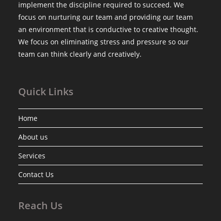
implement the discipline required to succeed. We
focus on nurturing our team and providing our team
an environment that is conductive to creative thought.
We focus on eliminating stress and pressure so our
team can think clearly and creatively.
Quick Links
Home
About us
Services
Contact Us
Reach Us