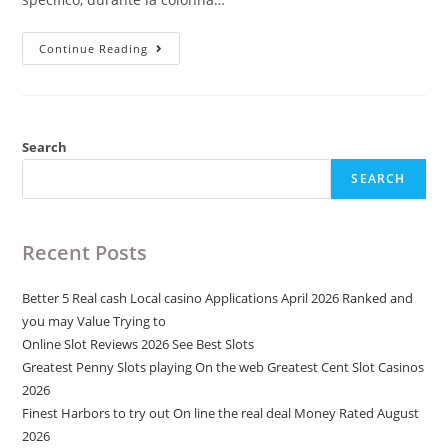
Siti
Continue Reading
Con
Lo
Scopo
Di
Scommettere
Calcio
Search
SEARCH
Recent Posts
Better 5 Real cash Local casino Applications April 2026 Ranked and
you may Value Trying to
Online Slot Reviews 2026 See Best Slots
Greatest Penny Slots playing On the web Greatest Cent Slot Casinos
2026
Finest Harbors to try out On line the real deal Money Rated August
2026