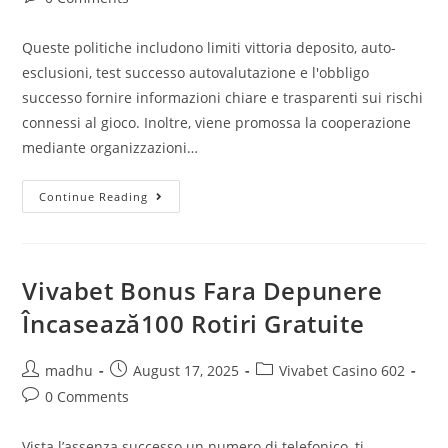
comments:
Queste politiche includono limiti vittoria deposito, auto-
esclusioni, test successo autovalutazione e l'obbligo
successo fornire informazioni chiare e trasparenti sui rischi
connessi al gioco. Inoltre, viene promossa la cooperazione
mediante organizzazioni…
Educatore
Continue Reading
Alla
Sicurezza
Siti
Scommesse
Come
Scegliere
Vivabet Bonus Fara Depunere
I
Più
Încasează100 Rotiri Gratuite
Su
Cui
Possiamo
Eseguire
Post
Post
Post
madhu
August 17, 2025
Vivabet Casino 602
Affidamento
author:
published:
category:
Post
0 Comments
comments:
Vista l’assenza successo un numero di telefonico, ti