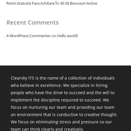
Rotiri Gratuite Fara Achitare În 30 Să Bonusuri Active
Recent Comments
A WordPress Commenter
on
Hello world!
Clearsky ITS is the name of a collection of individuals
who believe in excellence. We specialize in hiring
people who have the drive to succeed and the will to
implement the discipline required to succeed. We
focus on nurturing our team and providing our team
an environment that is conductive to creative thought.
We focus on eliminating stress and pressure so our
team can think clearly and creatively.