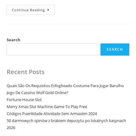
Gg
Continue Reading
Bet
Darmowe
Spiny
Bez
Depozytu
50
Ds
Search
Na
Fire
SEARCH
Joker!
Recent Posts
Quais São Os Requisitos Esfogíteado Costume Para Jogar Barulho
Jogo De Cassino Wolf Gold Online?
Fortune House Slot
Merry Xmas Slot Machine Game To Play Free
Códigos Puerilidade Atividade Sem Armazém 2024
50 darmowych spinów z brakiem depozytu po lokalnych kasynach
2026