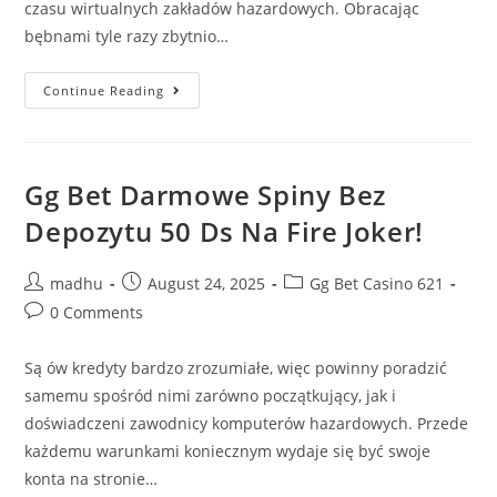
czasu wirtualnych zakładów hazardowych. Obracając
bębnami tyle razy zbytnio…
Gg
Continue Reading
Bet
Bezpłatne
Spiny
Bez
Depozytu
50
Gg Bet Darmowe Spiny Bez
Ds
Na
Depozytu 50 Ds Na Fire Joker!
Fire
Joker!
Post
Post
Post
madhu
August 24, 2025
Gg Bet Casino 621
author:
published:
category:
Post
0 Comments
comments:
Są ów kredyty bardzo zrozumiałe, więc powinny poradzić
samemu spośród nimi zarówno początkujący, jak i
doświadczeni zawodnicy komputerów hazardowych. Przede
każdemu warunkami koniecznym wydaje się być swoje
konta na stronie…