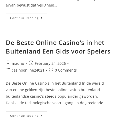
ervan bewust dat veiligheid…
Ontdek
Continue Reading
De
Voordelen
Van
Online
Casino’s
Zonder
De Beste Online Casino’s in het
CRUKS
-821812403
Buitenland Een Gids voor Spelers
Post
Post
madhu
February 24, 2026
author:
published:
Post
Post
casinoonline24021
0 Comments
category:
comments:
De Beste Online Casino's in het Buitenland In de wereld
van online gokken zijn beste online casino buitenland
buitenlandse casino's steeds populairder geworden.
Dankzij de technologische vooruitgang en de groeiende…
De
Continue Reading