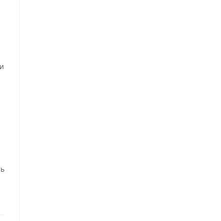
ли
ть