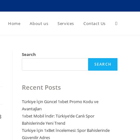
Toggle
Home
About us
Services
Contact Us
website
Search
SEARCH
search
Recent Posts
Türkiye İçin Güncel 1xbet Promo Kodu ve
Avantajları
в
1xbet Mobil İndir: Türkiye’de Canlı Spor
Bahislerinde Yeni Trend
Türkiye İçin 1xBet İncelemesi: Spor Bahislerinde
Güvenilir Adres