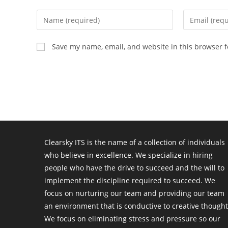
Enter
Enter
your
your
name
email
Save my name, email, and website in this browser f
or
address
username
to
to
comment
comment
Clearsky ITS is the name of a collection of individuals
who believe in excellence. We specialize in hiring
people who have the drive to succeed and the will to
implement the discipline required to succeed. We
focus on nurturing our team and providing our team
an environment that is conductive to creative thought
We focus on eliminating stress and pressure so our