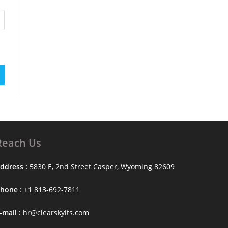
Reach Us
ddress :
5830 E, 2nd Street Casper, Wyoming 82609
Phone
: +1 813-692-7811
-mail :
hr@clearskyits.com