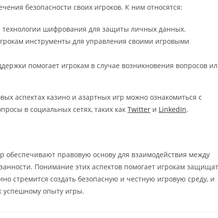
чения безопасности своих игроков. К ним относятся:
 технологии шифрования для защиты личных данных.
игрокам инструменты для управления своими игровыми
ддержки помогает игрокам в случае возникновения вопросов и
ых аспектах казино и азартных игр можно ознакомиться с
просы в социальных сетях, таких как
Twitter
и
LinkedIn
.
Up обеспечивают правовую основу для взаимодействия между
бязанности. Понимание этих аспектов помогает игрокам защища
ино стремится создать безопасную и честную игровую среду, и
к успешному опыту игры.