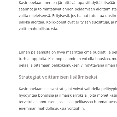
Kasinopelaaminen on jännittävä tapa viihdyttää itseään
säännöt ja toimintatavat ennen pelaamisen aloittamista. 
valita mieleisensä. Erityisesti, jos haluat tutustua uusii
paikka aloittaa. Kolikkopelit ovat erityisen suosittuja, j
voittomahdollisuuksia.
Ennen pelaamista on hyvä määrittää oma budjetti ja pel
turhia tappioita. Kasinopelaaminen voi olla hauskaa, mut
pelaajia pitämään pelikokemuksen viihdyttävänä ilman lii
Strategiat voittamisen lisäämiseksi
Kasinopelaamisessa strategiat voivat vaihdella pelityyp
hyödyntää bonuksia ja ilmaiskierroksia, joita monet kasin
tervetuliaisbonuksen, joka lisää pelikassaa huomattavast
enemmän mahdollisuuksia voittoihin.