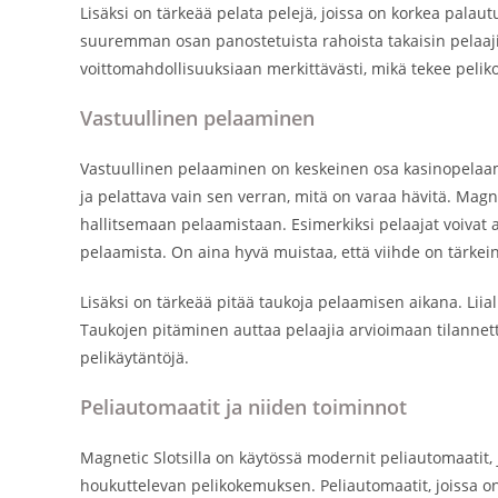
Lisäksi on tärkeää pelata pelejä, joissa on korkea palautu
suuremman osan panostetuista rahoista takaisin pelaajill
voittomahdollisuuksiaan merkittävästi, mikä tekee peli
Vastuullinen pelaaminen
Vastuullinen pelaaminen on keskeinen osa kasinopelaam
ja pelattava vain sen verran, mitä on varaa hävitä. Magnet
hallitsemaan pelaamistaan. Esimerkiksi pelaajat voivat aset
pelaamista. On aina hyvä muistaa, että viihde on tärkein
Lisäksi on tärkeää pitää taukoja pelaamisen aikana. Liia
Taukojen pitäminen auttaa pelaajia arvioimaan tilannet
pelikäytäntöjä.
Peliautomaatit ja niiden toiminnot
Magnetic Slotsilla on käytössä modernit peliautomaatit, j
houkuttelevan pelikokemuksen. Peliautomaatit, joissa on 