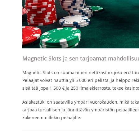
Magnetic Slots ja sen tarjoamat mahdollisu
Magnetic Slots on suomalainen nettikasino, joka erottuu l
Pelaajat voivat nauttia yli 5 000 eri pelistä, ja helppo r
sisältää jopa 1 500 € ja 250 ilmaiskierrosta, tekee kasino
Asiakastuki on saatavilla ympäri vuorokauden, mikä takaa
tarjoaa turvallisen ja jännittävän ympäristön pelaajillee
kokeneemmillekin pelaajille.