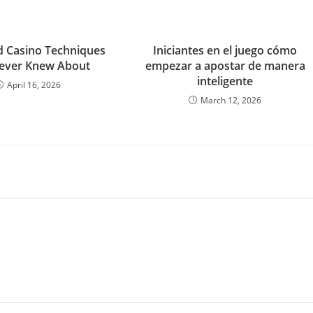
 Casino Techniques
Iniciantes en el juego cómo
ever Knew About
empezar a apostar de manera
inteligente
April 16, 2026
March 12, 2026