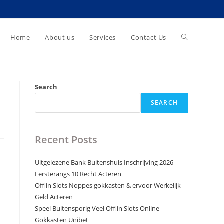
Toggle
Home
About us
Services
Contact Us
website
Search
SEARCH
search
Recent Posts
Uitgelezene Bank Buitenshuis Inschrijving 2026
Eersterangs 10 Recht Acteren
Offlin Slots Noppes gokkasten & ervoor Werkelijk
Geld Acteren
Speel Buitensporig Veel Offlin Slots Online
Gokkasten Unibet