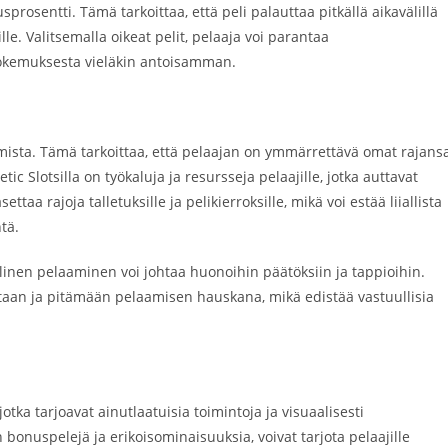
sprosentti. Tämä tarkoittaa, että peli palauttaa pitkällä aikavälillä
e. Valitsemalla oikeat pelit, pelaaja voi parantaa
kokemuksesta vieläkin antoisamman.
ista. Tämä tarkoittaa, että pelaajan on ymmärrettävä omat rajans
ic Slotsilla on työkaluja ja resursseja pelaajille, jotka auttavat
taa rajoja talletuksille ja pelikierroksille, mikä voi estää liiallista
tä.
llinen pelaaminen voi johtaa huonoihin päätöksiin ja tappioihin.
taan ja pitämään pelaamisen hauskana, mikä edistää vastuullisia
otka tarjoavat ainutlaatuisia toimintoja ja visuaalisesti
bonuspelejä ja erikoisominaisuuksia, voivat tarjota pelaajille