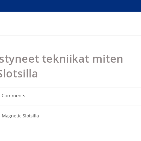
tyneet tekniikat miten
lotsilla
0 Comments
ents:
 Magnetic Slotsilla