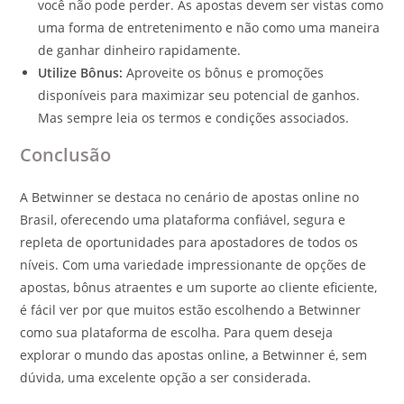
você não pode perder. As apostas devem ser vistas como
uma forma de entretenimento e não como uma maneira
de ganhar dinheiro rapidamente.
Utilize Bônus:
Aproveite os bônus e promoções
disponíveis para maximizar seu potencial de ganhos.
Mas sempre leia os termos e condições associados.
Conclusão
A Betwinner se destaca no cenário de apostas online no
Brasil, oferecendo uma plataforma confiável, segura e
repleta de oportunidades para apostadores de todos os
níveis. Com uma variedade impressionante de opções de
apostas, bônus atraentes e um suporte ao cliente eficiente,
é fácil ver por que muitos estão escolhendo a Betwinner
como sua plataforma de escolha. Para quem deseja
explorar o mundo das apostas online, a Betwinner é, sem
dúvida, uma excelente opção a ser considerada.