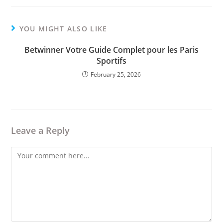
YOU MIGHT ALSO LIKE
Betwinner Votre Guide Complet pour les Paris
Sportifs
February 25, 2026
Leave a Reply
Comment