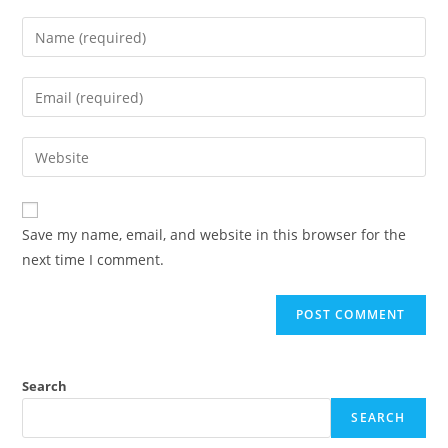
Enter
your
name
Enter
or
your
username
email
Enter
to
address
your
comment
to
website
comment
URL
Save my name, email, and website in this browser for the
(optional)
next time I comment.
Search
SEARCH