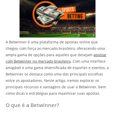
A Betwinner é uma plataforma de apostas online que
chegou com força ao mercado brasileiro, oferecendo uma
ampla gama de opções para aqueles que desejam
apostar
com Betwinner no mercado brasileiro
. Com uma interface
amigável e uma gama diversificada de esportes e eventos, a
Betwinner se destaca como uma das principais escolhas
entre os apostadores. Neste artigo, iremos explorar os
principais recursos e vantagens de usar a Betwinner, bem
como dicas e estratégias para maximizar suas apostas.
O que é a Betwinner?