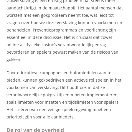
Gokverslaving is een ernstig probleem dat steeds meer
aandacht krijgt in de maatschappij. Het aantal mensen dat
worstelt met een gokprobleem neemt toe, wat leidt tot
vragen over hoe we deze verslaving kunnen voorkomen en
behandelen. Preventieprogramma’s en voorlichting zijn
essentieel in deze discussie. Het is cruciaal dat zowel
online als fysieke casino’s verantwoordelijk gedrag
bevorderen en spelers bewust maken van de risico’s van
gokken.
Door educatieve campagnes en hulpmiddelen aan te
bieden, kunnen gokbedrijven een actieve rol spelen in het
voorkomen van verslaving. Dit houdt ook in dat ze
verantwoordelijke gokpraktijken moeten implementeren,
zoals limieten voor inzetten en tijdslimieten voor spelers.
Het creëren van een veilige speelomgeving moet een
prioriteit zijn voor alle aanbieders.
De rol van de overheid