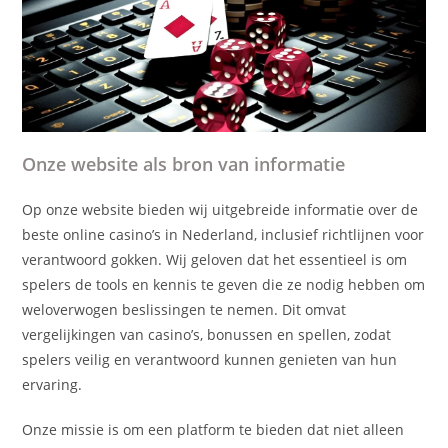
Onze website als bron van informatie
Op onze website bieden wij uitgebreide informatie over de
beste online casino’s in Nederland, inclusief richtlijnen voor
verantwoord gokken. Wij geloven dat het essentieel is om
spelers de tools en kennis te geven die ze nodig hebben om
weloverwogen beslissingen te nemen. Dit omvat
vergelijkingen van casino’s, bonussen en spellen, zodat
spelers veilig en verantwoord kunnen genieten van hun
ervaring.
Onze missie is om een platform te bieden dat niet alleen