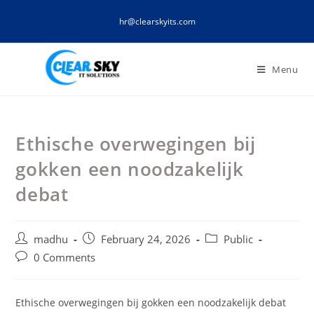
Skip
hr@clearskyits.com
to
content
Menu
Ethische overwegingen bij
gokken een noodzakelijk
debat
Post
Post
Post
madhu
February 24, 2026
Public
author:
published:
category:
Post
0 Comments
comments:
Ethische overwegingen bij gokken een noodzakelijk debat