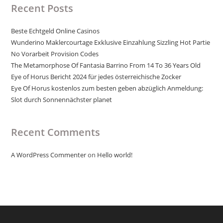
Recent Posts
Beste Echtgeld Online Casinos
Wunderino Maklercourtage Exklusive Einzahlung Sizzling Hot Partie
No Vorarbeit Provision Codes
The Metamorphose Of Fantasia Barrino From 14 To 36 Years Old
Eye of Horus Bericht 2024 für jedes österreichische Zocker
Eye Of Horus kostenlos zum besten geben abzüglich Anmeldung:
Slot durch Sonnennächster planet
Recent Comments
A WordPress Commenter
on
Hello world!