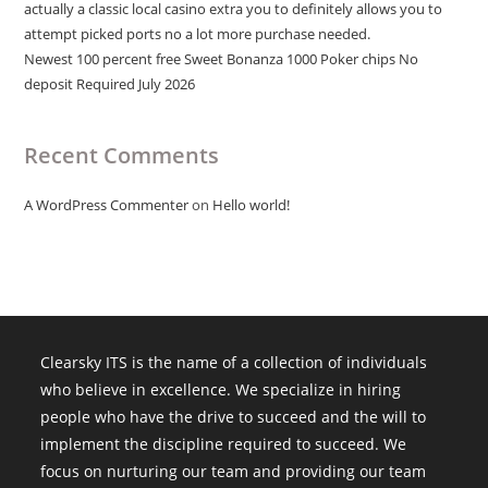
actually a classic local casino extra you to definitely allows you to
attempt picked ports no a lot more purchase needed.
Newest 100 percent free Sweet Bonanza 1000 Poker chips No
deposit Required July 2026
Recent Comments
A WordPress Commenter
on
Hello world!
Clearsky ITS is the name of a collection of individuals
who believe in excellence. We specialize in hiring
people who have the drive to succeed and the will to
implement the discipline required to succeed. We
focus on nurturing our team and providing our team