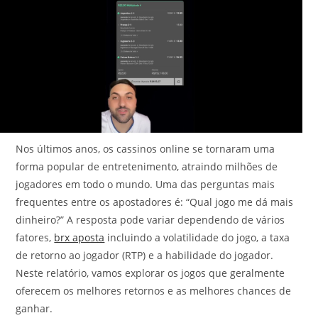
Nos últimos anos, os cassinos online se tornaram uma
forma popular de entretenimento, atraindo milhões de
jogadores em todo o mundo. Uma das perguntas mais
frequentes entre os apostadores é: “Qual jogo me dá mais
dinheiro?” A resposta pode variar dependendo de vários
fatores,
brx aposta
incluindo a volatilidade do jogo, a taxa
de retorno ao jogador (RTP) e a habilidade do jogador.
Neste relatório, vamos explorar os jogos que geralmente
oferecem os melhores retornos e as melhores chances de
ganhar.