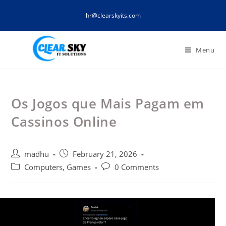
Skip
hr@clearskyits.com
to
content
Menu
Os Jogos que Mais Pagam em
Cassinos Online
Post
Post
madhu
February 21, 2026
author:
published:
Post
Post
Computers, Games
0 Comments
category:
comments: