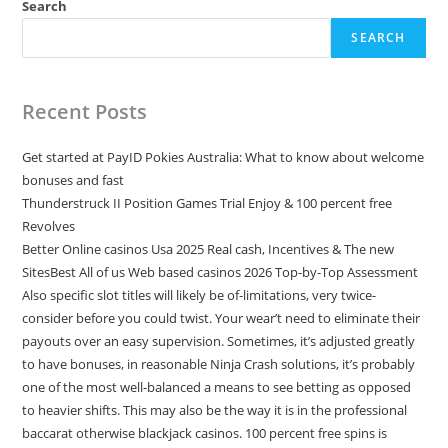
Search
SEARCH
Recent Posts
Get started at PayID Pokies Australia: What to know about welcome
bonuses and fast
Thunderstruck II Position Games Trial Enjoy & 100 percent free
Revolves
Better Online casinos Usa 2025 Real cash, Incentives & The new
SitesBest All of us Web based casinos 2026 Top-by-Top Assessment
Also specific slot titles will likely be of-limitations, very twice-
consider before you could twist. Your wear’t need to eliminate their
payouts over an easy supervision. Sometimes, it’s adjusted greatly
to have bonuses, in reasonable Ninja Crash solutions, it’s probably
one of the most well-balanced a means to see betting as opposed
to heavier shifts. This may also be the way it is in the professional
baccarat otherwise blackjack casinos. 100 percent free spins is