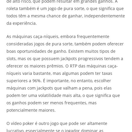
de alto risco, que podem resultar em grandes ganhos. A
roleta também é um jogo de pura sorte, o que significa que
todos têm a mesma chance de ganhar, independentemente
da experiência.
As máquinas caça-níqueis, embora frequentemente
consideradas jogos de pura sorte, também podem oferecer
boas oportunidades de ganho. Existem muitos tipos de
slots, mas os que possuem jackpots progressivos tendem a
oferecer os maiores prêmios. O RTP das máquinas caça-
níqueis varia bastante, mas algumas podem ter taxas
superiores a 96%. É importante, no entanto, escolher
máquinas com jackpots que valham a pena, pois elas
podem ter uma volatilidade mais alta, o que significa que
os ganhos podem ser menos frequentes, mas
potencialmente maiores.
O vídeo poker é outro jogo que pode ser altamente
lucrativo, especialmente se o jogador dominar as