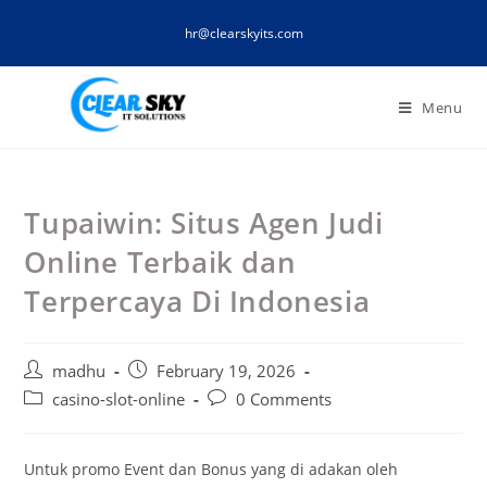
Skip
hr@clearskyits.com
to
content
Menu
Tupaiwin: Situs Agen Judi
Online Terbaik dan
Terpercaya Di Indonesia
Post
Post
madhu
February 19, 2026
author:
published:
Post
Post
casino-slot-online
0 Comments
category:
comments:
Untuk promo Event dan Bonus yang di adakan oleh