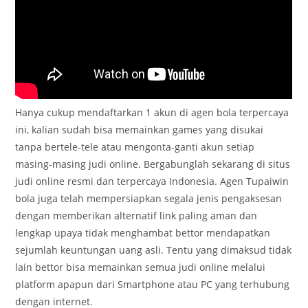
Hanya cukup mendaftarkan 1 akun di agen bola terpercaya
ini, kalian sudah bisa memainkan games yang disukai
tanpa bertele-tele atau mengonta-ganti akun setiap
masing-masing judi online. Bergabunglah sekarang di situs
judi online resmi dan terpercaya Indonesia. Agen Tupaiwin
bola juga telah mempersiapkan segala jenis pengaksesan
dengan memberikan alternatif link paling aman dan
lengkap upaya tidak menghambat bettor mendapatkan
sejumlah keuntungan uang asli. Tentu yang dimaksud tidak
lain bettor bisa memainkan semua judi online melalui
platform apapun dari Smartphone atau PC yang terhubung
dengan internet.