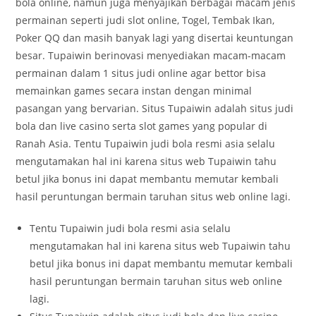
bola online, namun juga menyajikan berbagai macam jenis
permainan seperti judi slot online, Togel, Tembak Ikan,
Poker QQ dan masih banyak lagi yang disertai keuntungan
besar. Tupaiwin berinovasi menyediakan macam-macam
permainan dalam 1 situs judi online agar bettor bisa
memainkan games secara instan dengan minimal
pasangan yang bervarian. Situs Tupaiwin adalah situs judi
bola dan live casino serta slot games yang popular di
Ranah Asia. Tentu Tupaiwin judi bola resmi asia selalu
mengutamakan hal ini karena situs web Tupaiwin tahu
betul jika bonus ini dapat membantu memutar kembali
hasil peruntungan bermain taruhan situs web online lagi.
Tentu Tupaiwin judi bola resmi asia selalu
mengutamakan hal ini karena situs web Tupaiwin tahu
betul jika bonus ini dapat membantu memutar kembali
hasil peruntungan bermain taruhan situs web online
lagi.