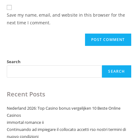
to
website
comment
URL
Save my name, email, and website in this browser for the
(optional)
next time I comment.
Search
SEARCH
Recent Posts
Nederland 2026: Top Casino bonus vergelijken 10 Beste Online
Casinos
immortal romance ii
Continuando ad impiegare il collocato accetti rso nostri termini di
nuovo condizioni