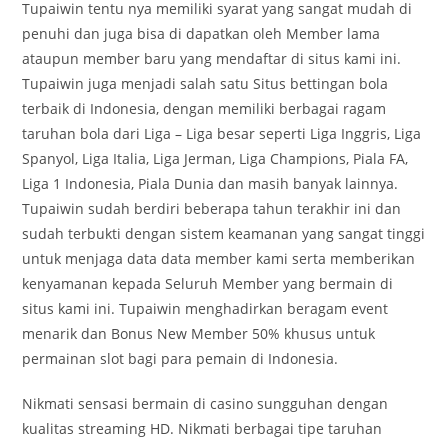
Tupaiwin tentu nya memiliki syarat yang sangat mudah di
penuhi dan juga bisa di dapatkan oleh Member lama
ataupun member baru yang mendaftar di situs kami ini.
Tupaiwin juga menjadi salah satu Situs bettingan bola
terbaik di Indonesia, dengan memiliki berbagai ragam
taruhan bola dari Liga – Liga besar seperti Liga Inggris, Liga
Spanyol, Liga Italia, Liga Jerman, Liga Champions, Piala FA,
Liga 1 Indonesia, Piala Dunia dan masih banyak lainnya.
Tupaiwin sudah berdiri beberapa tahun terakhir ini dan
sudah terbukti dengan sistem keamanan yang sangat tinggi
untuk menjaga data data member kami serta memberikan
kenyamanan kepada Seluruh Member yang bermain di
situs kami ini. Tupaiwin menghadirkan beragam event
menarik dan Bonus New Member 50% khusus untuk
permainan slot bagi para pemain di Indonesia.
Nikmati sensasi bermain di casino sungguhan dengan
kualitas streaming HD. Nikmati berbagai tipe taruhan