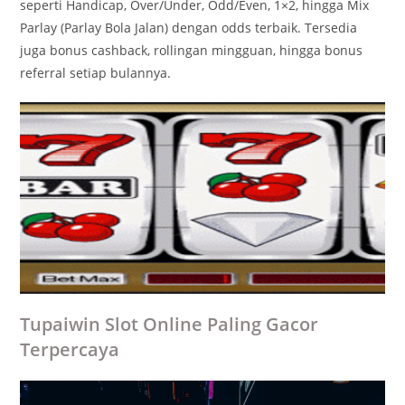
seperti Handicap, Over/Under, Odd/Even, 1×2, hingga Mix
Parlay (Parlay Bola Jalan) dengan odds terbaik. Tersedia
juga bonus cashback, rollingan mingguan, hingga bonus
referral setiap bulannya.
Tupaiwin Slot Online Paling Gacor
Terpercaya