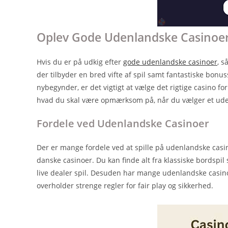
Oplev Gode Udenlandske Casinoe
Hvis du er på udkig efter
gode udenlandske casinoer
, s
der tilbyder en bred vifte af spil samt fantastiske bonu
nybegynder, er det vigtigt at vælge det rigtige casino for
hvad du skal være opmærksom på, når du vælger et udenl
Fordele ved Udenlandske Casinoer
Der er mange fordele ved at spille på udenlandske casino
danske casinoer. Du kan finde alt fra klassiske bordspil 
live dealer spil. Desuden har mange udenlandske casino
overholder strenge regler for fair play og sikkerhed.