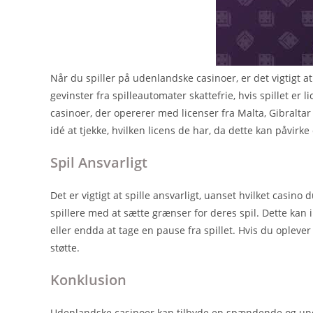
Når du spiller på udenlandske casinoer, er det vigtigt
gevinster fra spilleautomater skattefrie, hvis spillet e
casinoer, der opererer med licenser fra Malta, Gibralta
idé at tjekke, hvilken licens de har, da dette kan påvirke 
Spil Ansvarligt
Det er vigtigt at spille ansvarligt, uanset hvilket casino
spillere med at sætte grænser for deres spil. Dette ka
eller endda at tage en pause fra spillet. Hvis du opleve
støtte.
Konklusion
Udenlandske casinoer kan tilbyde en spændende og und