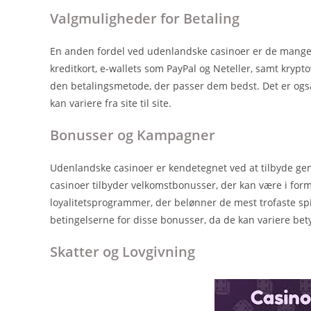
Valgmuligheder for Betaling
En anden fordel ved udenlandske casinoer er de mange 
kreditkort, e-wallets som PayPal og Neteller, samt kryptov
den betalingsmetode, der passer dem bedst. Det er også 
kan variere fra site til site.
Bonusser og Kampagner
Udenlandske casinoer er kendetegnet ved at tilbyde gene
casinoer tilbyder velkomstbonusser, der kan være i form
loyalitetsprogrammer, der belønner de mest trofaste spil
betingelserne for disse bonusser, da de kan variere betyd
Skatter og Lovgivning