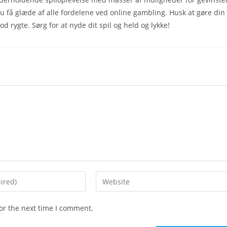
 du få glæde af alle fordelene ved online gambling. Husk at gøre din
rygte. Sørg for at nyde dit spil og held og lykke!
Enter
your
website
or the next time I comment.
URL