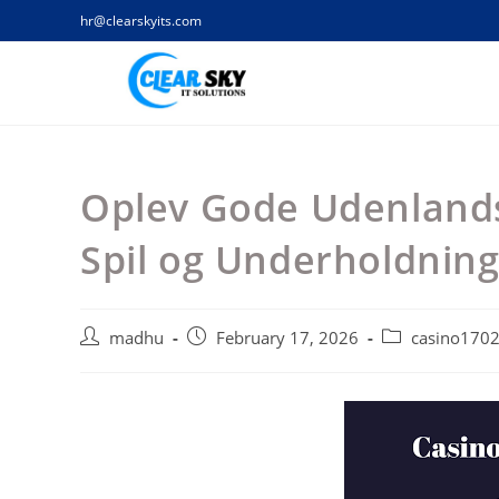
Skip
hr@clearskyits.com
to
content
Oplev Gode Udenlands
Spil og Underholdnin
Post
Post
Post
madhu
February 17, 2026
casino170
author:
published:
category: