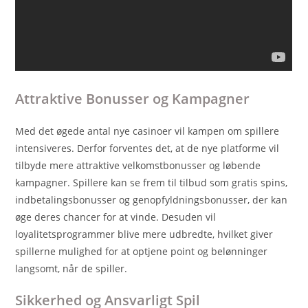
Attraktive Bonusser og Kampagner
Med det øgede antal nye casinoer vil kampen om spillere
intensiveres. Derfor forventes det, at de nye platforme vil
tilbyde mere attraktive velkomstbonusser og løbende
kampagner. Spillere kan se frem til tilbud som gratis spins,
indbetalingsbonusser og genopfyldningsbonusser, der kan
øge deres chancer for at vinde. Desuden vil
loyalitetsprogrammer blive mere udbredte, hvilket giver
spillerne mulighed for at optjene point og belønninger
langsomt, når de spiller.
Sikkerhed og Ansvarligt Spil