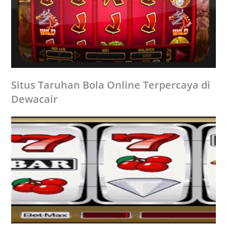
Situs Taruhan Bola Online Terpercaya di
Dewacair