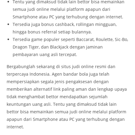
Tentu yang dimaksud tidak lain bettor bisa memainkan
semua judi online melalui platform apapun dari
Smartphone atau PC yang terhubung dengan internet.
Tersedia juga bonus cashback, rollingan mingguan,
hingga bonus referral setiap bulannya.
Tersedia game populer seperti Baccarat, Roulette, Sic-Bo,
Dragon Tiger, dan Blackjack dengan jaminan
pembayaran uang asli tercepat.
Bergabunglah sekarang di situs judi online resmi dan
terpercaya Indonesia. Agen bandar bola juga telah
mempersiapkan segala jenis pengaksesan dengan
memberikan alternatif link paling aman dan lengkap upaya
tidak menghambat bettor mendapatkan sejumlah
keuntungan uang asli. Tentu yang dimaksud tidak lain
bettor bisa memainkan semua judi online melalui platform
apapun dari Smartphone atau PC yang terhubung dengan
internet.