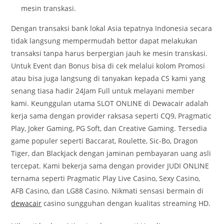
mesin transkasi.
Dengan transaksi bank lokal Asia tepatnya Indonesia secara
tidak langsung mempermudah bettor dapat melakukan
transaksi tanpa harus berpergian jauh ke mesin transkasi.
Untuk Event dan Bonus bisa di cek melalui kolom Promosi
atau bisa juga langsung di tanyakan kepada CS kami yang
senang tiasa hadir 24Jam Full untuk melayani member
kami. Keunggulan utama SLOT ONLINE di Dewacair adalah
kerja sama dengan provider raksasa seperti CQ9, Pragmatic
Play, Joker Gaming, PG Soft, dan Creative Gaming. Tersedia
game populer seperti Baccarat, Roulette, Sic-Bo, Dragon
Tiger, dan Blackjack dengan jaminan pembayaran uang asli
tercepat. Kami bekerja sama dengan provider JUDI ONLINE
ternama seperti Pragmatic Play Live Casino, Sexy Casino,
AFB Casino, dan LG88 Casino. Nikmati sensasi bermain di
dewacair
casino sungguhan dengan kualitas streaming HD.