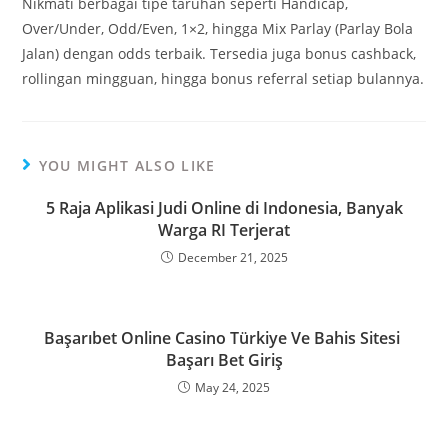
Nikmati berbagai tipe taruhan seperti Handicap,
Over/Under, Odd/Even, 1×2, hingga Mix Parlay (Parlay Bola
Jalan) dengan odds terbaik. Tersedia juga bonus cashback,
rollingan mingguan, hingga bonus referral setiap bulannya.
YOU MIGHT ALSO LIKE
5 Raja Aplikasi Judi Online di Indonesia, Banyak
Warga RI Terjerat
December 21, 2025
Başarıbet Online Casino Türkiye Ve Bahis Sitesi ️
Başarı Bet Giriş
May 24, 2025