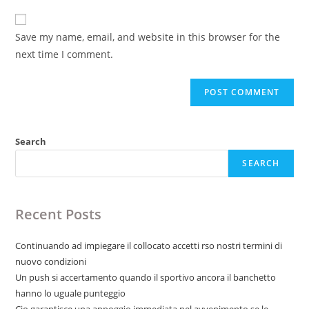
to
website
comment
URL
Save my name, email, and website in this browser for the
(optional)
next time I comment.
Search
SEARCH
Recent Posts
Continuando ad impiegare il collocato accetti rso nostri termini di
nuovo condizioni
Un push si accertamento quando il sportivo ancora il banchetto
hanno lo uguale punteggio
Cio garantisce una appoggio immediata nel avvenimento se le