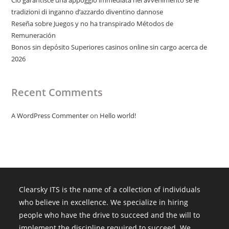
tradizioni di inganno d’azzardo diventino dannose
Reseña sobre Juegos y no ha transpirado Métodos de
Remuneración
Bonos sin depósito Superiores casinos online sin cargo acerca de
2026
Recent Comments
A WordPress Commenter
on
Hello world!
Clearsky ITS is the name of a collection of individuals
who believe in excellence. We specialize in hiring
people who have the drive to succeed and the will to
implement the discipline required to succeed. We