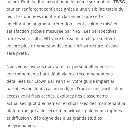
aujourd’hui fluidité exceptionnelle même sur mobile LTE/5G
tout en renforçant confiance grâce à une visibilité totale du
jeu . Les données montrent clairement que cette
amélioration augmente rétention client , volume misé et
satisfaction globale mesurée par NPS . Les perspectives
futures vers l’ultra‑HD voire la réalité mixte promettent
encore plus d’immersion dès que l’infrastructure réseau
sera prête .
Nous vous invitons donc à tester personnellement ces
environnements haut débit via nos recommandations
détaillées sur Clown Bar Paris.Fr, votre guide impartial
parmi les meilleurs casino en ligne France sans vérification
excessive ni frais cachés. Explorez nos classements
actualisés quotidiennement et choisissez dès maintenant la
plateforme qui allie sécurité maximale, paiements rapides
et diffusion vidéo digne des plus grands studios
hollywoodiens.