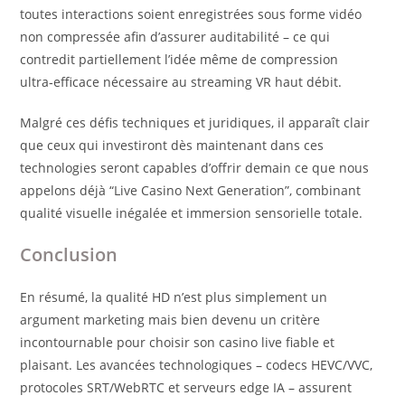
toutes interactions soient enregistrées sous forme vidéo
non compressée afin d’assurer auditabilité – ce qui
contredit partiellement l’idée même de compression
ultra‑efficace nécessaire au streaming VR haut débit.
Malgré ces défis techniques et juridiques, il apparaît clair
que ceux qui investiront dès maintenant dans ces
technologies seront capables d’offrir demain ce que nous
appelons déjà “Live Casino Next Generation”, combinant
qualité visuelle inégalée et immersion sensorielle totale.
Conclusion
En résumé, la qualité HD n’est plus simplement un
argument marketing mais bien devenu un critère
incontournable pour choisir son casino live fiable et
plaisant. Les avancées technologiques – codecs HEVC/VVC,
protocoles SRT/WebRTC et serveurs edge IA – assurent