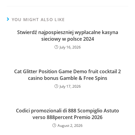
YOU MIGHT ALSO LIKE
Stwierdź najpospieszniej wypłacalne kasyna
sieciowy w polsce 2024
July 16, 2026
Cat Glitter Position Game Demo fruit cocktail 2
casino bonus Gamble & Free Spins
July 17, 2026
Codici promozionali di 888 Scompiglio Astuto
verso 888percent Premio 2026
August 2, 2026