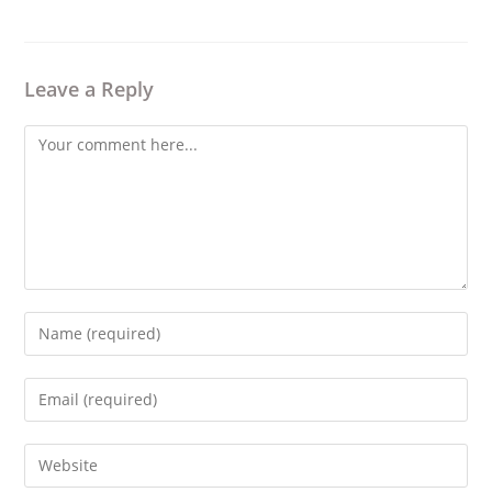
Leave a Reply
Comment
Enter
your
name
Enter
or
your
username
email
Enter
to
address
your
comment