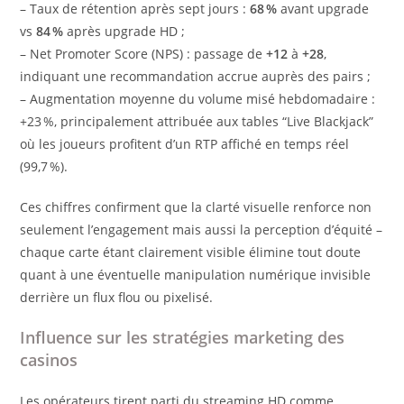
– Taux de rétention après sept jours :
68 %
avant upgrade
vs
84 %
après upgrade HD ;
– Net Promoter Score (NPS) : passage de
+12
à
+28
,
indiquant une recommandation accrue auprès des pairs ;
– Augmentation moyenne du volume misé hebdomadaire :
+23 %, principalement attribuée aux tables “Live Blackjack”
où les joueurs profitent d’un RTP affiché en temps réel
(99,7 %).
Ces chiffres confirment que la clarté visuelle renforce non
seulement l’engagement mais aussi la perception d’équité –
chaque carte étant clairement visible élimine tout doute
quant à une éventuelle manipulation numérique invisible
derrière un flux flou ou pixelisé.
Influence sur les stratégies marketing des
casinos
Les opérateurs tirent parti du streaming HD comme