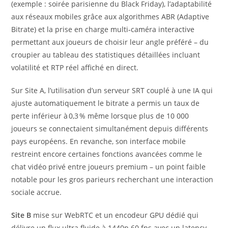
(exemple : soirée parisienne du Black Friday), l’adaptabilité
aux réseaux mobiles grâce aux algorithmes ABR (Adaptive
Bitrate) et la prise en charge multi‑caméra interactive
permettant aux joueurs de choisir leur angle préféré – du
croupier au tableau des statistiques détaillées incluant
volatilité et RTP réel affiché en direct.
Sur Site A, l’utilisation d’un serveur SRT couplé à une IA qui
ajuste automatiquement le bitrate a permis un taux de
perte inférieur à 0,3 % même lorsque plus de 10 000
joueurs se connectaient simultanément depuis différents
pays européens. En revanche, son interface mobile
restreint encore certaines fonctions avancées comme le
chat vidéo privé entre joueurs premium – un point faible
notable pour les gros parieurs recherchant une interaction
sociale accrue.
Site B
mise sur WebRTC et un encodeur GPU dédié qui
délivre un flux ultra fluide à 1440p 60 fps avec un latency