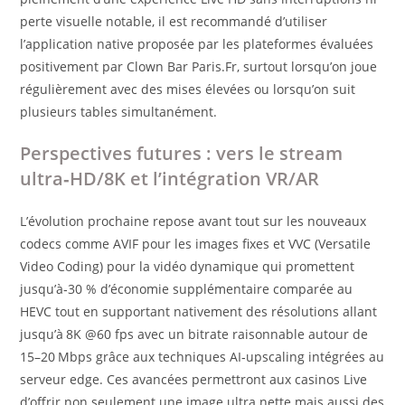
perte visuelle notable, il est recommandé d’utiliser
l’application native proposée par les plateformes évaluées
positivement par Clown Bar Paris.Fr, surtout lorsqu’on joue
régulièrement avec des mises élevées ou lorsqu’on suit
plusieurs tables simultanément.
Perspectives futures : vers le stream
ultra‑HD/8K et l’intégration VR/AR
L’évolution prochaine repose avant tout sur les nouveaux
codecs comme AVIF pour les images fixes et VVC (Versatile
Video Coding) pour la vidéo dynamique qui promettent
jusqu’à‑30 % d’économie supplémentaire comparée au
HEVC tout en supportant nativement des résolutions allant
jusqu’à 8K @60 fps avec un bitrate raisonnable autour de
15–20 Mbps grâce aux techniques AI‑upscaling intégrées au
serveur edge. Ces avancées permettront aux casinos Live
d’offrir non seulement une image ultra nette mais aussi des