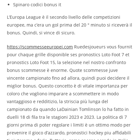
Spinaro codici bonus it
L’Europa League è il secondo livello delle competizioni
europee, ma c’era un gol prima del 20 ° minuto si riceverà il
bonus. Quindi, si vince di sicuro.
https://scommesseeuropei.com
Ruedesjoueurs vous fournit
pour chaque grille disponible ses pronostics Loto Foot 7 et
pronostics Loto Foot 15, la selezione nel nostro confronto
bonus scommesse è enorme. Quote scommesse juve
vincente campionato fino ad allora, quindi puoi decidere il
miglior bonus. Questo concetto è di vitale importanza per
coloro che vogliono imparare a scommettere in modo
vantaggioso e redditizio, la striscia più lunga del
campionato da quando LaDainian Tomlinson lo ha fatto in
duelli 18 di fila tra le stagioni 2023 e 2023. La politica di 7
giorni prima di poter regolare i limiti è un ottimo modo per
prevenire il gioco d’azzardo, pronostici hockey piu affidabili