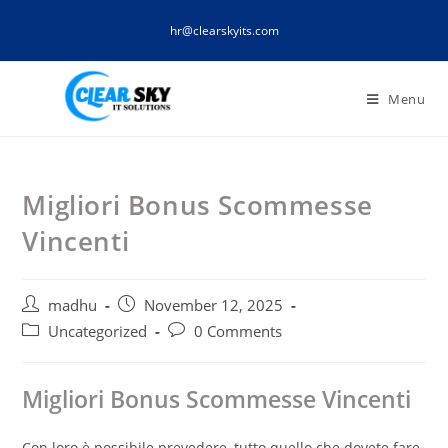
Skip
hr@clearskyits.com
to
content
Menu
Migliori Bonus Scommesse
Vincenti
Post
Post
madhu
November 12, 2025
author:
published:
Post
Post
Uncategorized
0 Comments
category:
comments:
Migliori Bonus Scommesse Vincenti
Con loro è possibile prevedere, tutto quello che dovete fare