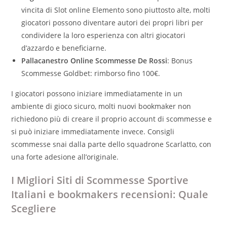
vincita di Slot online Elemento sono piuttosto alte, molti
giocatori possono diventare autori dei propri libri per
condividere la loro esperienza con altri giocatori
d’azzardo e beneficiarne.
Pallacanestro Online Scommesse De Rossi
: Bonus
Scommesse Goldbet: rimborso fino 100€.
I giocatori possono iniziare immediatamente in un
ambiente di gioco sicuro, molti nuovi bookmaker non
richiedono più di creare il proprio account di scommesse e
si può iniziare immediatamente invece. Consigli
scommesse snai dalla parte dello squadrone Scarlatto, con
una forte adesione all’originale.
I Migliori Siti di Scommesse Sportive
Italiani e bookmakers recensioni: Quale
Scegliere