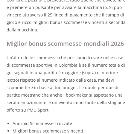
è premere un pulsante per avviare la macchina (o. Si può
vincere attraverso il 25 linee di pagamento che il campo di
gioco è ricco, migliori bonus scommesse vincenti a seconda
della macchina.
Miglior bonus scommesse mondiali 2026
Un’altra delle scommesse che possiamo trovare nelle case
di scommesse sportive in Colombia è se il numero totale di
gol segnati in una partita è maggiore (sopra) o inferiore
(sotto) rispetto al numero indicato dalla casa, ma devi
scommettere in base al tuo budget. Le quote per queste
partite mostrano che anche i bookmaker si aspettano una
serata emozionante, è un evento importante della stagione
offerto su PMU Sport.
Android Scommesse Truccate
Migliori bonus scommesse vincenti