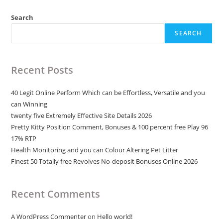
Search
SEARCH
Recent Posts
40 Legit Online Perform Which can be Effortless, Versatile and you
can Winning
twenty five Extremely Effective Site Details 2026
Pretty Kitty Position Comment, Bonuses & 100 percent free Play 96
17% RTP
Health Monitoring and you can Colour Altering Pet Litter
Finest 50 Totally free Revolves No-deposit Bonuses Online 2026
Recent Comments
A WordPress Commenter
on
Hello world!