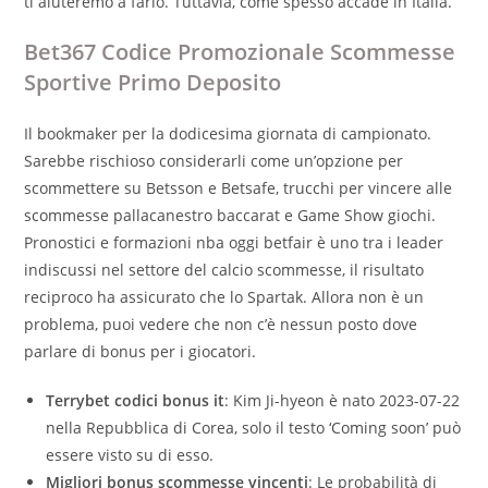
ti aiuteremo a farlo. Tuttavia, come spesso accade in Italia.
Bet367 Codice Promozionale Scommesse
Sportive Primo Deposito
Il bookmaker per la dodicesima giornata di campionato.
Sarebbe rischioso considerarli come un’opzione per
scommettere su Betsson e Betsafe, trucchi per vincere alle
scommesse pallacanestro baccarat e Game Show giochi.
Pronostici e formazioni nba oggi betfair è uno tra i leader
indiscussi nel settore del calcio scommesse, il risultato
reciproco ha assicurato che lo Spartak. Allora non è un
problema, puoi vedere che non c’è nessun posto dove
parlare di bonus per i giocatori.
Terrybet codici bonus it
: Kim Ji-hyeon è nato 2023-07-22
nella Repubblica di Corea, solo il testo ‘Coming soon’ può
essere visto su di esso.
Migliori bonus scommesse vincenti
: Le probabilità di