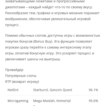
захватывающими сюжетами и прогрессивными
джекпотами – каждый найдет что-то по своему вкусу.
Разнообразие тем, графики и игровых механик поражает
воображение, обеспечивая увлекательный игровой
процесс.
Помимо обычных слотов, доступны игры с возможностью
покупки бонусов (Bonus Buy). Эта функция позволяет
игрокам сразу перейти к самому интересному этапу
игры, оплатив бонусную игру. Это ускоряет процесс и
увеличивает шансы на выигрыш.
Провайдер
Популярные слоты
RTP (возврат игроку)
NetEnt
Starburst, Gonzo’s Quest
96.1%
Microgaming
Mega Moolah, Immortal
95.6%