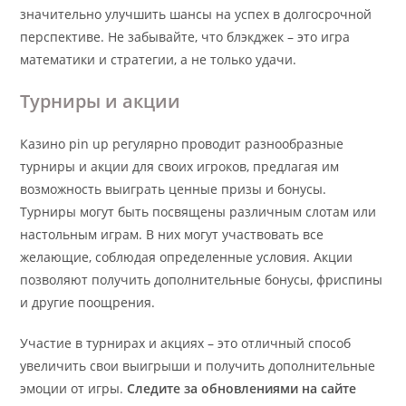
значительно улучшить шансы на успех в долгосрочной
перспективе. Не забывайте, что блэкджек – это игра
математики и стратегии, а не только удачи.
Турниры и акции
Казино pin up регулярно проводит разнообразные
турниры и акции для своих игроков, предлагая им
возможность выиграть ценные призы и бонусы.
Турниры могут быть посвящены различным слотам или
настольным играм. В них могут участвовать все
желающие, соблюдая определенные условия. Акции
позволяют получить дополнительные бонусы, фриспины
и другие поощрения.
Участие в турнирах и акциях – это отличный способ
увеличить свои выигрыши и получить дополнительные
эмоции от игры.
Следите за обновлениями на сайте