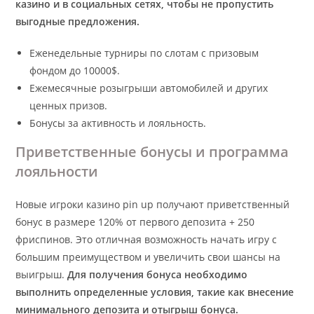
казино и в социальных сетях, чтобы не пропустить
выгодные предложения.
Еженедельные турниры по слотам с призовым
фондом до 10000$.
Ежемесячные розыгрыши автомобилей и других
ценных призов.
Бонусы за активность и лояльность.
Приветственные бонусы и программа
лояльности
Новые игроки казино pin up получают приветственный
бонус в размере 120% от первого депозита + 250
фриспинов. Это отличная возможность начать игру с
большим преимуществом и увеличить свои шансы на
выигрыш.
Для получения бонуса необходимо
выполнить определенные условия, такие как внесение
минимального депозита и отыгрыш бонуса.