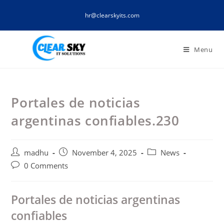
Skip
hr@clearskyits.com
to
content
Menu
Portales de noticias
argentinas confiables.230
Post
Post
Post
madhu
November 4, 2025
News
author:
published:
category:
Post
0 Comments
comments:
Portales de noticias argentinas
confiables