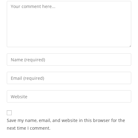
Comment
Enter
your
name
Enter
or
your
username
email
Enter
to
address
your
comment
to
website
comment
URL
Save my name, email, and website in this browser for the
(optional)
next time I comment.