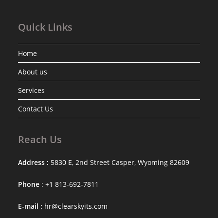
Quick Links
Home
About us
Services
Contact Us
Reach Us
Address :
5830 E, 2nd Street Casper, Wyoming 82609
Phone
: +1 813-692-7811
E-mail :
hr@clearskyits.com