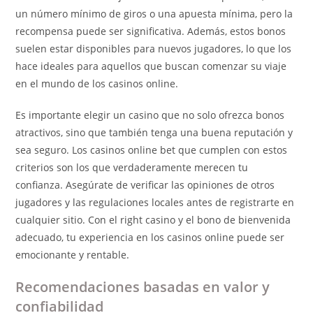
un número mínimo de giros o una apuesta mínima, pero la
recompensa puede ser significativa. Además, estos bonos
suelen estar disponibles para nuevos jugadores, lo que los
hace ideales para aquellos que buscan comenzar su viaje
en el mundo de los casinos online.
Es importante elegir un casino que no solo ofrezca bonos
atractivos, sino que también tenga una buena reputación y
sea seguro. Los casinos online bet que cumplen con estos
criterios son los que verdaderamente merecen tu
confianza. Asegúrate de verificar las opiniones de otros
jugadores y las regulaciones locales antes de registrarte en
cualquier sitio. Con el right casino y el bono de bienvenida
adecuado, tu experiencia en los casinos online puede ser
emocionante y rentable.
Recomendaciones basadas en valor y
confiabilidad