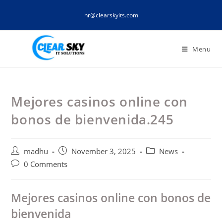
Skip
hr@clearskyits.com
to
content
Menu
Mejores casinos online con
bonos de bienvenida.245
Post
Post
Post
madhu
November 3, 2025
News
author:
published:
category:
Post
0 Comments
comments:
Mejores casinos online con bonos de
bienvenida