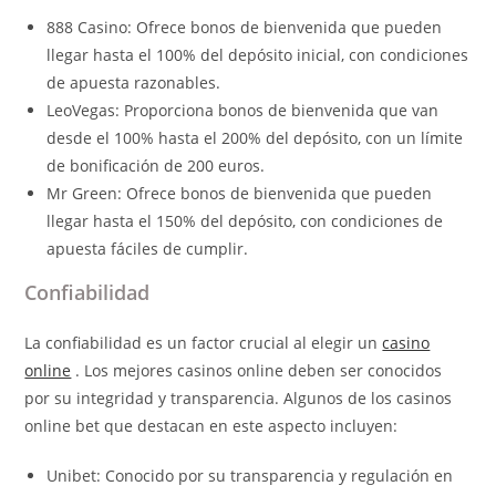
888 Casino: Ofrece bonos de bienvenida que pueden
llegar hasta el 100% del depósito inicial, con condiciones
de apuesta razonables.
LeoVegas: Proporciona bonos de bienvenida que van
desde el 100% hasta el 200% del depósito, con un límite
de bonificación de 200 euros.
Mr Green: Ofrece bonos de bienvenida que pueden
llegar hasta el 150% del depósito, con condiciones de
apuesta fáciles de cumplir.
Confiabilidad
La confiabilidad es un factor crucial al elegir un
casino
online
. Los mejores casinos online deben ser conocidos
por su integridad y transparencia. Algunos de los casinos
online bet que destacan en este aspecto incluyen:
Unibet: Conocido por su transparencia y regulación en