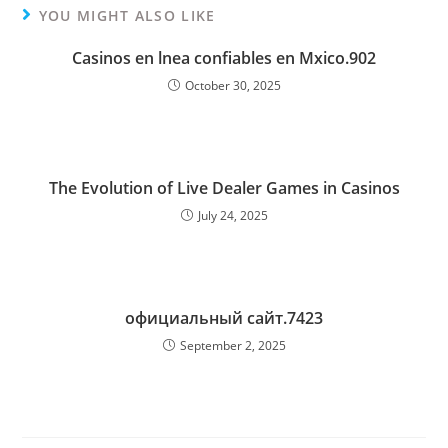
YOU MIGHT ALSO LIKE
Casinos en lnea confiables en Mxico.902
October 30, 2025
The Evolution of Live Dealer Games in Casinos
July 24, 2025
официальный сайт.7423
September 2, 2025