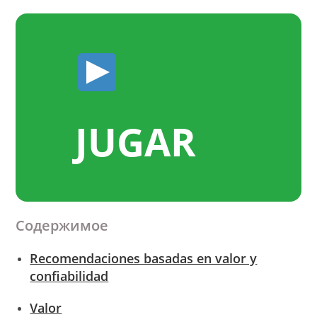
JUGAR
Содержимое
Recomendaciones basadas en valor y
confiabilidad
Valor