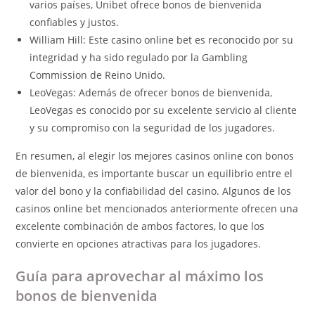
varios países, Unibet ofrece bonos de bienvenida
confiables y justos.
William Hill: Este casino online bet es reconocido por su
integridad y ha sido regulado por la Gambling
Commission de Reino Unido.
LeoVegas: Además de ofrecer bonos de bienvenida,
LeoVegas es conocido por su excelente servicio al cliente
y su compromiso con la seguridad de los jugadores.
En resumen, al elegir los mejores casinos online con bonos
de bienvenida, es importante buscar un equilibrio entre el
valor del bono y la confiabilidad del casino. Algunos de los
casinos online bet mencionados anteriormente ofrecen una
excelente combinación de ambos factores, lo que los
convierte en opciones atractivas para los jugadores.
Guía para aprovechar al máximo los
bonos de bienvenida