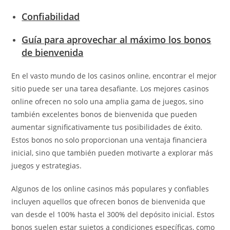
Confiabilidad
Guía para aprovechar al máximo los bonos
de bienvenida
En el vasto mundo de los casinos online, encontrar el mejor
sitio puede ser una tarea desafiante. Los mejores casinos
online ofrecen no solo una amplia gama de juegos, sino
también excelentes bonos de bienvenida que pueden
aumentar significativamente tus posibilidades de éxito.
Estos bonos no solo proporcionan una ventaja financiera
inicial, sino que también pueden motivarte a explorar más
juegos y estrategias.
Algunos de los online casinos más populares y confiables
incluyen aquellos que ofrecen bonos de bienvenida que
van desde el 100% hasta el 300% del depósito inicial. Estos
bonos suelen estar sujetos a condiciones específicas, como