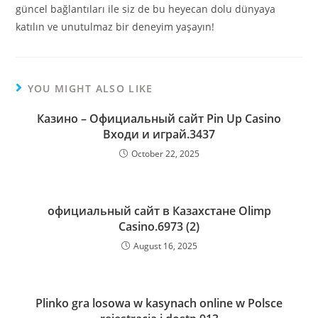
güncel bağlantıları ile siz de bu heyecan dolu dünyaya
katılın ve unutulmaz bir deneyim yaşayın!
YOU MIGHT ALSO LIKE
Казино – Официальный сайт Pin Up Casino
Входи и играй.3437
October 22, 2025
официальный сайт в Казахстане Olimp
Casino.6973 (2)
August 16, 2025
Plinko gra losowa w kasynach online w Polsce