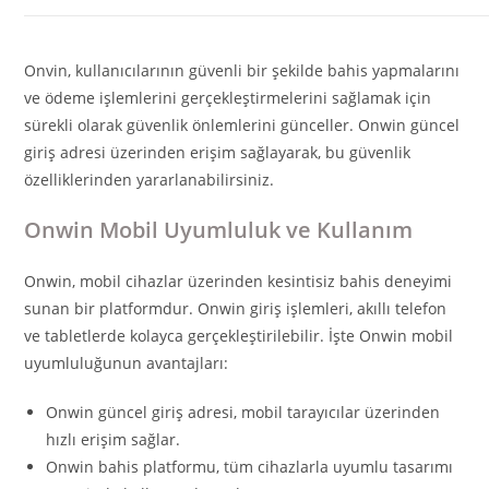
Onvin, kullanıcılarının güvenli bir şekilde bahis yapmalarını
ve ödeme işlemlerini gerçekleştirmelerini sağlamak için
sürekli olarak güvenlik önlemlerini günceller. Onwin güncel
giriş adresi üzerinden erişim sağlayarak, bu güvenlik
özelliklerinden yararlanabilirsiniz.
Onwin Mobil Uyumluluk ve Kullanım
Onwin, mobil cihazlar üzerinden kesintisiz bahis deneyimi
sunan bir platformdur. Onwin giriş işlemleri, akıllı telefon
ve tabletlerde kolayca gerçekleştirilebilir. İşte Onwin mobil
uyumluluğunun avantajları:
Onwin güncel giriş adresi, mobil tarayıcılar üzerinden
hızlı erişim sağlar.
Onwin bahis platformu, tüm cihazlarla uyumlu tasarımı