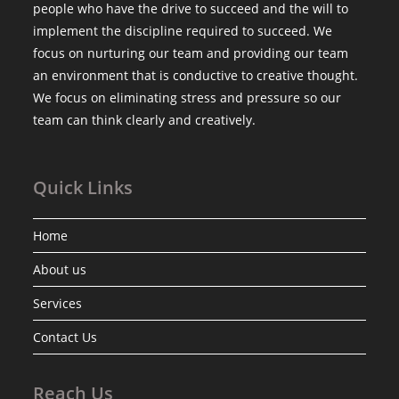
people who have the drive to succeed and the will to
implement the discipline required to succeed. We
focus on nurturing our team and providing our team
an environment that is conductive to creative thought.
We focus on eliminating stress and pressure so our
team can think clearly and creatively.
Quick Links
Home
About us
Services
Contact Us
Reach Us