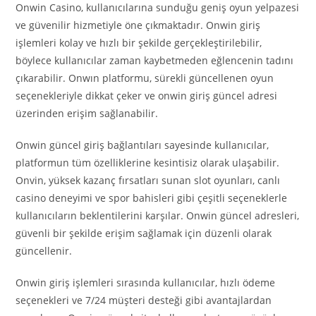
Onwin Casino, kullanıcılarına sunduğu geniş oyun yelpazesi
ve güvenilir hizmetiyle öne çıkmaktadır. Onwin giriş
işlemleri kolay ve hızlı bir şekilde gerçekleştirilebilir,
böylece kullanıcılar zaman kaybetmeden eğlencenin tadını
çıkarabilir. Onwın platformu, sürekli güncellenen oyun
seçenekleriyle dikkat çeker ve onwin giriş güncel adresi
üzerinden erişim sağlanabilir.
Onwin güncel giriş bağlantıları sayesinde kullanıcılar,
platformun tüm özelliklerine kesintisiz olarak ulaşabilir.
Onvin, yüksek kazanç fırsatları sunan slot oyunları, canlı
casino deneyimi ve spor bahisleri gibi çeşitli seçeneklerle
kullanıcıların beklentilerini karşılar. Onwin güncel adresleri,
güvenli bir şekilde erişim sağlamak için düzenli olarak
güncellenir.
Onwin giriş işlemleri sırasında kullanıcılar, hızlı ödeme
seçenekleri ve 7/24 müşteri desteği gibi avantajlardan