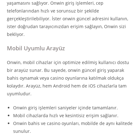
yaşamasını sağlıyor. Onwin giriş işlemleri, cep
telefonlarından hızlı ve sorunsuz bir şekilde
gerçekleştirilebiliyor. İster onwin güncel adresini kullanın,
ister doğrudan tarayıcınızdan erişim sağlayın, Onwin sizi
bekliyor.
Mobil Uyumlu Arayüz
Onwin, mobil cihazlar için optimize edilmiş kullanıcı dostu
bir arayüz sunar. Bu sayede, onwin güncel giriş yaparak
bahis oynamak veya casino oyunlarına katılmak oldukça
kolaydır. Arayüz, hem Android hem de iOS cihazlarla tam
uyumludur.
Onwin giriş işlemleri saniyeler içinde tamamlanır.
Mobil cihazlarda hızlı ve kesintisiz erişim sağlanır.
Onwin bahis ve casino oyunları, mobilde de aynı kalitede
sunulur.