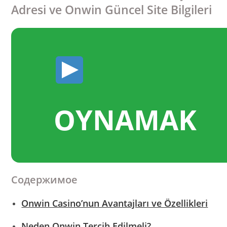
Adresi ve Onwin Güncel Site Bilgileri
OYNAMAK
Содержимое
Onwin Casino’nun Avantajları ve Özellikleri
Neden Onwin Tercih Edilmeli?