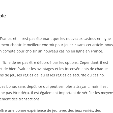
ble
France, et il n’est pas étonnant que les nouveaux casinos en ligne
ent choisir le meilleur endroit pour jouer ? Dans cet article, nous
en compte pour choisir un nouveau casino en ligne en France.
ifficile de ne pas être débordé par les options. Cependant, il est
 et de bien évaluer les avantages et les inconvénients de chaque
ons de jeu, les règles de jeu et les règles de sécurité du casino.
es bonus sans dépôt, ce qui peut sembler attrayant, mais il est
 ne pas être déçu. Il est également important de vérifier les moyen
tement des transactions.
 offre une bonne expérience de jeu, avec des jeux variés, des