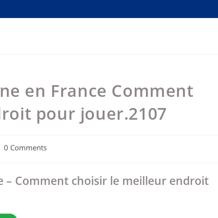
igne en France Comment
droit pour jouer.2107
st
0 Comments
mments:
 – Comment choisir le meilleur endroit