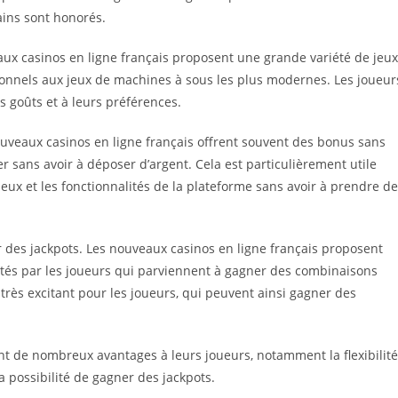
ains sont honorés.
eaux casinos en ligne français proposent une grande variété de jeux
tionnels aux jeux de machines à sous les plus modernes. Les joueur
s goûts et à leurs préférences.
uveaux casinos en ligne français offrent souvent des bonus sans
 sans avoir à déposer d’argent. Cela est particulièrement utile
jeux et les fonctionnalités de la plateforme sans avoir à prendre de
er des jackpots. Les nouveaux casinos en ligne français proposent
rtés par les joueurs qui parviennent à gagner des combinaisons
rès excitant pour les joueurs, qui peuvent ainsi gagner des
nt de nombreux avantages à leurs joueurs, notamment la flexibilité
la possibilité de gagner des jackpots.