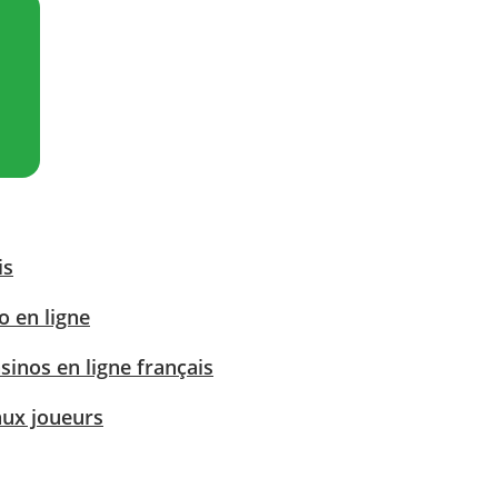
is
o en ligne
sinos en ligne français
aux joueurs