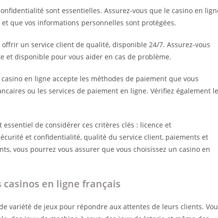
e confidentialité sont essentielles. Assurez-vous que le casino en lign
L, et que vos informations personnelles sont protégées.
 offrir un service client de qualité, disponible 24/7. Assurez-vous
e et disponible pour vous aider en cas de problème.
e casino en ligne accepte les méthodes de paiement que vous
 bancaires ou les services de paiement en ligne. Vérifiez également l
t essentiel de considérer ces critères clés : licence et
curité et confidentialité, qualité du service client, paiements et
ents, vous pourrez vous assurer que vous choisissez un casino en
 casinos en ligne français
de variété de jeux pour répondre aux attentes de leurs clients. Vo