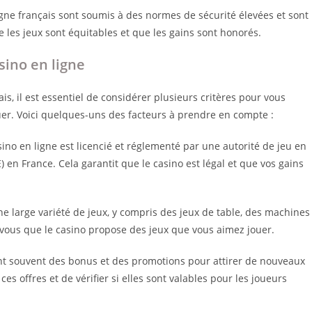
igne français sont soumis à des normes de sécurité élevées et sont
e les jeux sont équitables et que les gains sont honorés.
sino en ligne
, il est essentiel de considérer plusieurs critères pour vous
uer. Voici quelques-uns des facteurs à prendre en compte :
sino en ligne est licencié et réglementé par une autorité de jeu en
E) en France. Cela garantit que le casino est légal et que vos gains
une large variété de jeux, y compris des jeux de table, des machines
-vous que le casino propose des jeux que vous aimez jouer.
rent souvent des bonus et des promotions pour attirer de nouveaux
s offres et de vérifier si elles sont valables pour les joueurs