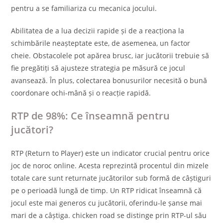
pentru a se familiariza cu mecanica jocului.
Abilitatea de a lua decizii rapide și de a reacționa la
schimbările neașteptate este, de asemenea, un factor
cheie. Obstacolele pot apărea brusc, iar jucătorii trebuie să
fie pregătiți să ajusteze strategia pe măsură ce jocul
avansează. În plus, colectarea bonusurilor necesită o bună
coordonare ochi-mână și o reacție rapidă.
RTP de 98%: Ce înseamnă pentru
jucători?
RTP (Return to Player) este un indicator crucial pentru orice
joc de noroc online. Acesta reprezintă procentul din mizele
totale care sunt returnate jucătorilor sub formă de câștiguri
pe o perioadă lungă de timp. Un RTP ridicat înseamnă că
jocul este mai generos cu jucătorii, oferindu-le șanse mai
mari de a câștiga. chicken road se distinge prin RTP-ul său