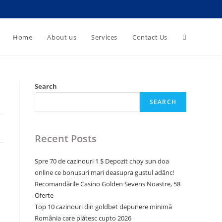
Toggle
Home
About us
Services
Contact Us
website
Search
SEARCH
search
Recent Posts
Spre 70 de cazinouri 1 $ Depozit choy sun doa
online ce bonusuri mari deasupra gustul adânc!
Recomandările Casino Golden Sevens Noastre, 58
Oferte
Top 10 cazinouri din goldbet depunere minimă
România care plătesc cupto 2026