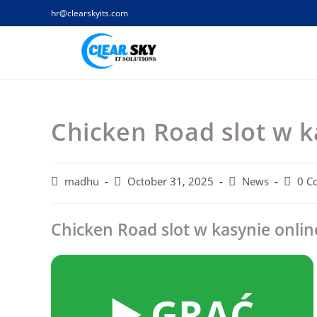
Skip
hr@clearskyits.com
to
content
Chicken Road slot w k
Post
Post
Post
Post
madhu
October 31, 2025
News
0 C
author:
published:
category:
comme
Chicken Road slot w kasynie online
▶️ GRAĆ