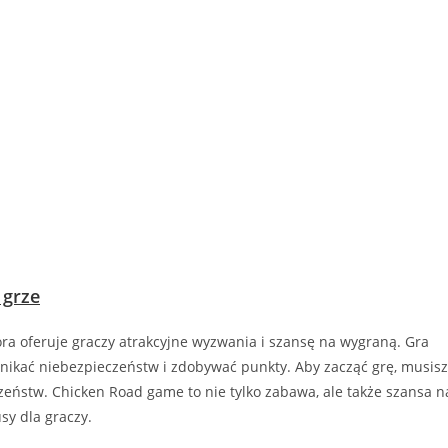
 grze
óra oferuje graczy atrakcyjne wyzwania i szansę na wygraną. Gra
unikać niebezpieczeństw i zdobywać punkty. Aby zacząć grę, musisz
czeństw. Chicken Road game to nie tylko zabawa, ale także szansa n
sy dla graczy.