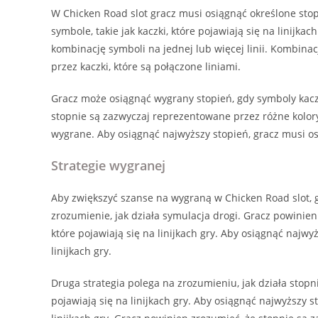
W Chicken Road slot gracz musi osiągnąć określone sto
symbole, takie jak kaczki, które pojawiają się na linijka
kombinację symboli na jednej lub więcej linii. Kombina
przez kaczki, które są połączone liniami.
Gracz może osiągnąć wygrany stopień, gdy symboly kaczek
stopnie są zazwyczaj reprezentowane przez różne kolory
wygrane. Aby osiągnąć najwyższy stopień, gracz musi os
Strategie wygranej
Aby zwiększyć szanse na wygraną w Chicken Road slot, g
zrozumienie, jak działa symulacja drogi. Gracz powinie
które pojawiają się na linijkach gry. Aby osiągnąć najw
linijkach gry.
Druga strategia polega na zrozumieniu, jak działa stopn
pojawiają się na linijkach gry. Aby osiągnąć najwyższy 