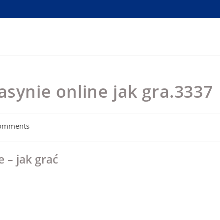
asynie online jak gra.3337
omments
nts:
 – jak grać