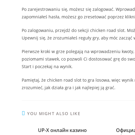
Po zarejestrowaniu się, możesz się zalogować. Wprowadź a
zapomniałeś hasła, możesz go zresetować poprzez klikn
Po zalogowaniu, przejdź do sekcji chicken road slot. Moż
Upewnij się, że zrozumiałeś reguły gry, aby móc zacząć 
Pierwsze kroki w grze polegają na wprowadzeniu kwoty,
poziomami stawek, co pozwoli Ci dostosować grę do swoic
Start i poczekaj na wynik.
Pamiętaj, że chicken road slot to gra losowa, więc wynik
zrozumieć, jak działa gra i jak najlepiej ją grać.
YOU MIGHT ALSO LIKE
UP-X онлайн казино
Официа