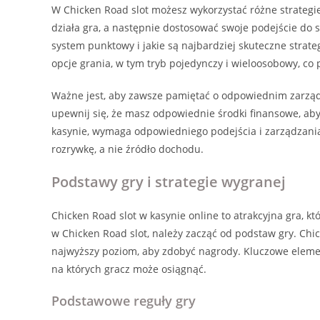
W Chicken Road slot możesz wykorzystać różne strategie
działa gra, a następnie dostosować swoje podejście do s
system punktowy i jakie są najbardziej skuteczne strat
opcje grania, w tym tryb pojedynczy i wieloosobowy, co 
Ważne jest, aby zawsze pamiętać o odpowiednim zarządz
upewnij się, że masz odpowiednie środki finansowe, aby 
kasynie, wymaga odpowiedniego podejścia i zarządzania
rozrywkę, a nie źródło dochodu.
Podstawy gry i strategie wygranej
Chicken Road slot w kasynie online to atrakcyjna gra, k
w Chicken Road slot, należy zacząć od podstaw gry. Chic
najwyższy poziom, aby zdobyć nagrody. Kluczowe elementy
na których gracz może osiągnąć.
Podstawowe reguły gry