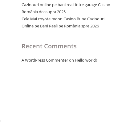
Cazinouri online pe bani reali între garage Casino
România deasupra 2025
Cele Mai coyote moon Casino Bune Cazinouri
Online pe Bani Reali pe România spre 2026
Recent Comments
A WordPress Commenter
on
Hello world!
a