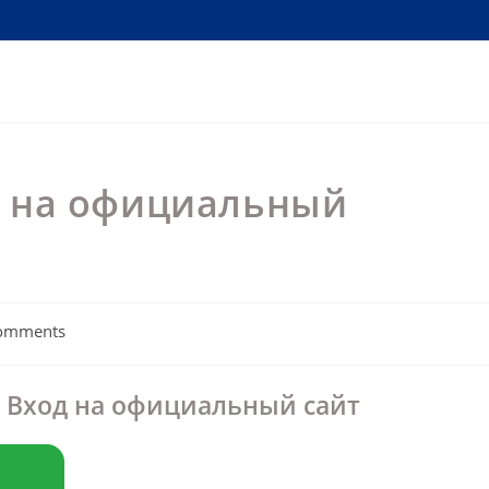
д на официальный
omments
nts:
о Вход на официальный сайт