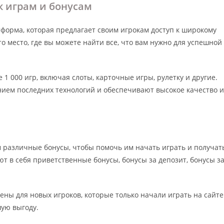
к играм и бонусам
тформа, которая предлагает своим игрокам доступ к широкому
то место, где вы можете найти все, что вам нужно для успешной
1 000 игр, включая слоты, карточные игры, рулетку и другие.
нием последних технологий и обеспечивают высокое качество и
 различные бонусы, чтобы помочь им начать играть и получат
т в себя приветственные бонусы, бонусы за депозит, бонусы з
ны для новых игроков, которые только начали играть на сайте
шую выгоду.