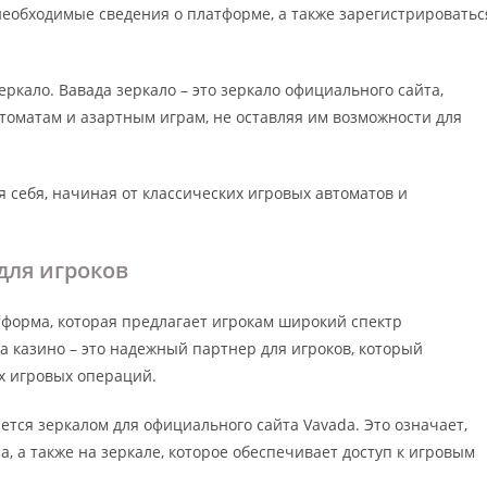
 необходимые сведения о платформе, а также зарегистрироватьс
еркало. Вавада зеркало – это зеркало официального сайта,
втоматам и азартным играм, не оставляя им возможности для
ля себя, начиная от классических игровых автоматов и
для игроков
тформа, которая предлагает игрокам широкий спектр
 казино – это надежный партнер для игроков, который
х игровых операций.
ется зеркалом для официального сайта Vavada. Это означает,
a, а также на зеркале, которое обеспечивает доступ к игровым