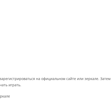
 зарегистрироваться на официальном сайте или зеркале. Затем
чать играть.
еркале