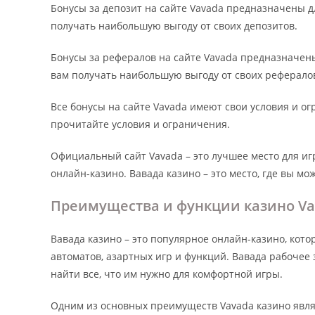
Бонусы за депозит на сайте Vavada предназначены дл
получать наибольшую выгоду от своих депозитов.
Бонусы за рефералов на сайте Vavada предназначены
вам получать наибольшую выгоду от своих реферало
Все бонусы на сайте Vavada имеют свои условия и ог
прочитайте условия и ограничения.
Официальный сайт Vavada – это лучшее место для иг
онлайн-казино. Вавада казино – это место, где вы мо
Преимущества и функции казино Va
Вавада казино – это популярное онлайн-казино, кот
автоматов, азартных игр и функций. Вавада рабочее 
найти все, что им нужно для комфортной игры.
Одним из основных преимуществ Vavada казино явля