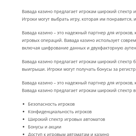
Вавада казино предлагает игрокам широкий спектр иг
Игроки могут выбрать игру, которая им понравится, и
Вавада казино – это надежный партнер для игроков,
игровых операций. Вавада казино использует соврем
включая шифрование данных и двухфакторную ауте
Вавада казино предлагает игрокам широкий спектр б
выигрыши. Игроки могут получать бонусы за регистра
Вавада казино – это надежный партнер для игроков, 
Вавада казино предлагает игрокам широкий спектр 
Безопасность игроков
Конфиденциальность игроков
Широкий спектр игровых автоматов
Бонусы и акции
Доступ к игровым автоматам и казино