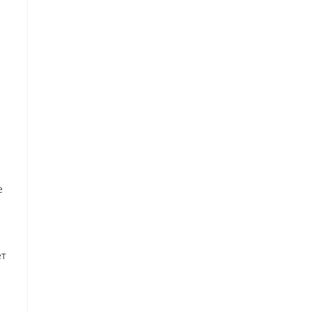
е
е
ет