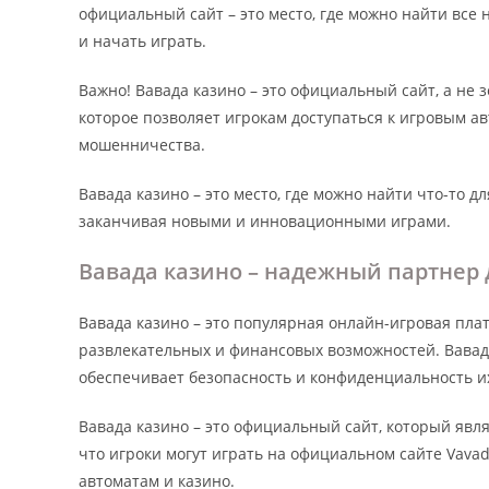
официальный сайт – это место, где можно найти все
и начать играть.
Важно! Вавада казино – это официальный сайт, а не з
которое позволяет игрокам доступаться к игровым а
мошенничества.
Вавада казино – это место, где можно найти что-то д
заканчивая новыми и инновационными играми.
Вавада казино – надежный партнер 
Вавада казино – это популярная онлайн-игровая пла
развлекательных и финансовых возможностей. Вавада
обеспечивает безопасность и конфиденциальность и
Вавада казино – это официальный сайт, который явля
что игроки могут играть на официальном сайте Vavad
автоматам и казино.