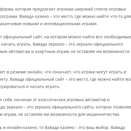
тформа, которая предлагает игрокам широкий спектр игровых
ограмм. Вавада казино – это место, где можно найти что-то для
и заканчивая новыми и инновационными играми.
еет официальный сайт, на котором можно найти все необходимы
 начать играть. Вавада зеркало – это зеркало официального
овым автоматам и азартным играм, не оставляя им возможности
ает в режиме онлайн, что означает, что игроки могут играть в
нету. Вавада официальный сайт – это место, где можно найти вс
трироваться и начать играть.
ля себя, начиная от классических игровых автоматов и
 зеркало – это зеркало официального сайта, которое позволя
м играм, не оставляя им возможности для мошенничества.
в онлайн-казино, то Вавада казино – это ваш выбор. Вавада