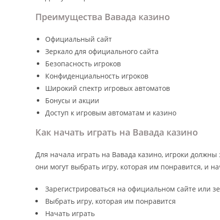
Преимущества Вавада казино
Официальный сайт
Зеркало для официального сайта
Безопасность игроков
Конфиденциальность игроков
Широкий спектр игровых автоматов
Бонусы и акции
Доступ к игровым автоматам и казино
Как начать играть на Вавада казино
Для начала играть на Вавада казино, игроки должны
они могут выбрать игру, которая им понравится, и на
Зарегистрироваться на официальном сайте или з
Выбрать игру, которая им понравится
Начать играть