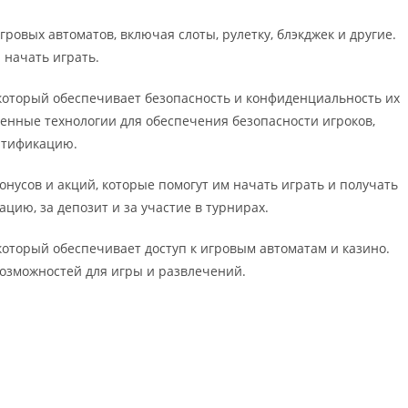
ровых автоматов, включая слоты, рулетку, блэкджек и другие.
 начать играть.
 который обеспечивает безопасность и конфиденциальность их
енные технологии для обеспечения безопасности игроков,
нтификацию.
онусов и акций, которые помогут им начать играть и получать
цию, за депозит и за участие в турнирах.
который обеспечивает доступ к игровым автоматам и казино.
возможностей для игры и развлечений.