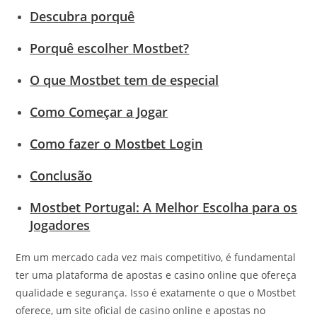
Descubra porquê
Porquê escolher Mostbet?
O que Mostbet tem de especial
Como Começar a Jogar
Como fazer o Mostbet Login
Conclusão
Mostbet Portugal: A Melhor Escolha para os
Jogadores
Em um mercado cada vez mais competitivo, é fundamental
ter uma plataforma de apostas e casino online que ofereça
qualidade e segurança. Isso é exatamente o que o Mostbet
oferece, um site oficial de casino online e apostas no