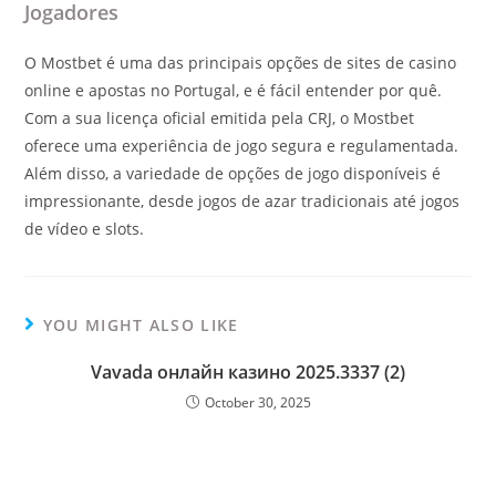
Jogadores
O Mostbet é uma das principais opções de sites de casino
online e apostas no Portugal, e é fácil entender por quê.
Com a sua licença oficial emitida pela CRJ, o Mostbet
oferece uma experiência de jogo segura e regulamentada.
Além disso, a variedade de opções de jogo disponíveis é
impressionante, desde jogos de azar tradicionais até jogos
de vídeo e slots.
YOU MIGHT ALSO LIKE
Vavada онлайн казино 2025.3337 (2)
October 30, 2025