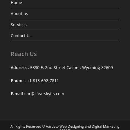
Home
About us
Services
Contact Us
Reach Us
Address :
5830 E, 2nd Street Casper, Wyoming 82609
Phone
: +1 813-692-7811
E-mail :
hr@clearskyits.com
All Rights Reserved © Aartisto Web Designing and Digital Marketing
Agency