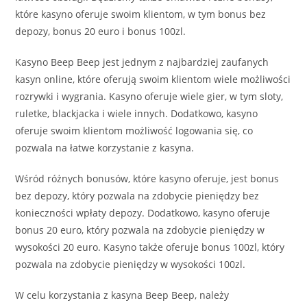
które kasyno oferuje swoim klientom, w tym bonus bez
depozy, bonus 20 euro i bonus 100zl.
Kasyno Beep Beep jest jednym z najbardziej zaufanych
kasyn online, które oferują swoim klientom wiele możliwości
rozrywki i wygrania. Kasyno oferuje wiele gier, w tym sloty,
ruletke, blackjacka i wiele innych. Dodatkowo, kasyno
oferuje swoim klientom możliwość logowania się, co
pozwala na łatwe korzystanie z kasyna.
Wśród różnych bonusów, które kasyno oferuje, jest bonus
bez depozy, który pozwala na zdobycie pieniędzy bez
konieczności wpłaty depozy. Dodatkowo, kasyno oferuje
bonus 20 euro, który pozwala na zdobycie pieniędzy w
wysokości 20 euro. Kasyno także oferuje bonus 100zl, który
pozwala na zdobycie pieniędzy w wysokości 100zl.
W celu korzystania z kasyna Beep Beep, należy