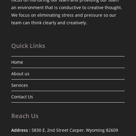
an environment that is conductive to creative thought.
We focus on eliminating stress and pressure so our
team can think clearly and creatively.
Quick Links
Home
About us
Services
Contact Us
Reach Us
Address :
5830 E, 2nd Street Casper, Wyoming 82609