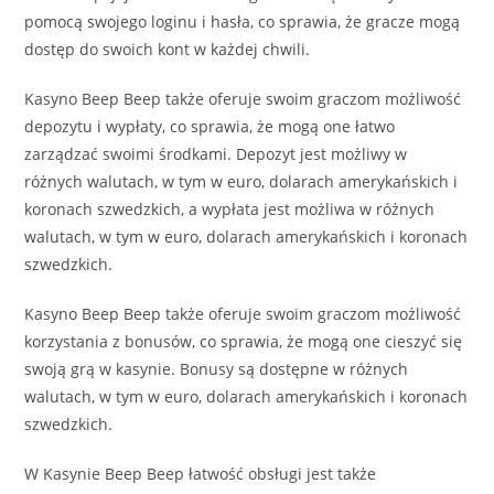
pomocą swojego loginu i hasła, co sprawia, że gracze mogą
dostęp do swoich kont w każdej chwili.
Kasyno Beep Beep także oferuje swoim graczom możliwość
depozytu i wypłaty, co sprawia, że mogą one łatwo
zarządzać swoimi środkami. Depozyt jest możliwy w
różnych walutach, w tym w euro, dolarach amerykańskich i
koronach szwedzkich, a wypłata jest możliwa w różnych
walutach, w tym w euro, dolarach amerykańskich i koronach
szwedzkich.
Kasyno Beep Beep także oferuje swoim graczom możliwość
korzystania z bonusów, co sprawia, że mogą one cieszyć się
swoją grą w kasynie. Bonusy są dostępne w różnych
walutach, w tym w euro, dolarach amerykańskich i koronach
szwedzkich.
W Kasynie Beep Beep łatwość obsługi jest także