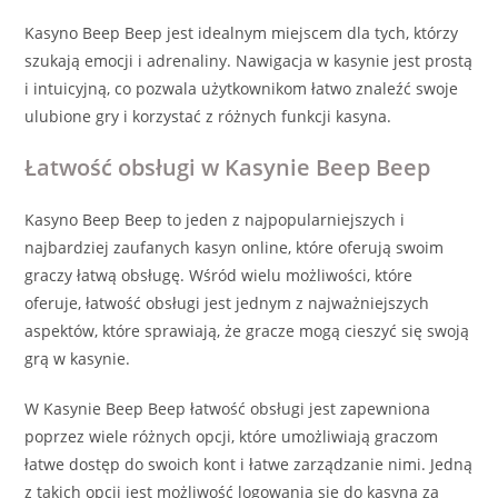
Kasyno Beep Beep jest idealnym miejscem dla tych, którzy
szukają emocji i adrenaliny. Nawigacja w kasynie jest prostą
i intuicyjną, co pozwala użytkownikom łatwo znaleźć swoje
ulubione gry i korzystać z różnych funkcji kasyna.
Łatwość obsługi w Kasynie Beep Beep
Kasyno Beep Beep to jeden z najpopularniejszych i
najbardziej zaufanych kasyn online, które oferują swoim
graczy łatwą obsługę. Wśród wielu możliwości, które
oferuje, łatwość obsługi jest jednym z najważniejszych
aspektów, które sprawiają, że gracze mogą cieszyć się swoją
grą w kasynie.
W Kasynie Beep Beep łatwość obsługi jest zapewniona
poprzez wiele różnych opcji, które umożliwiają graczom
łatwe dostęp do swoich kont i łatwe zarządzanie nimi. Jedną
z takich opcji jest możliwość logowania się do kasyna za