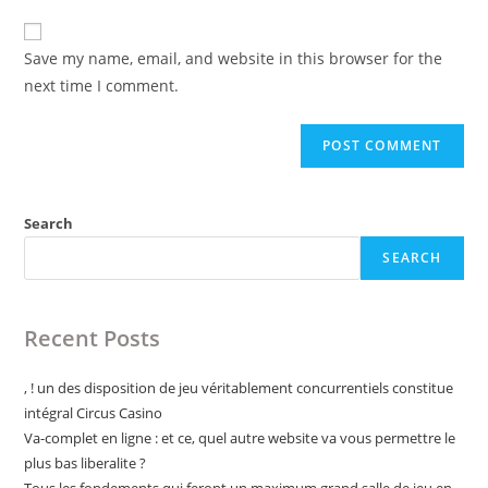
to
website
comment
URL
Save my name, email, and website in this browser for the
(optional)
next time I comment.
Search
SEARCH
Recent Posts
, ! un des disposition de jeu véritablement concurrentiels constitue
intégral Circus Casino
Va-complet en ligne : et ce, quel autre website va vous permettre le
plus bas liberalite ?