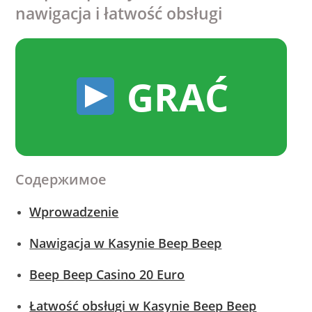
nawigacja i łatwość obsługi
GRAĆ
Содержимое
Wprowadzenie
Nawigacja w Kasynie Beep Beep
Beep Beep Casino 20 Euro
Łatwość obsługi w Kasynie Beep Beep