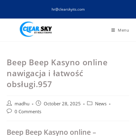
Skip
hr@clearskyits.com
to
content
Menu
Beep Beep Kasyno online
nawigacja i łatwość
obsługi.957
Post
Post
Post
madhu
October 28, 2025
News
author:
published:
category:
Post
0 Comments
comments:
Beep Beep Kasyno online –