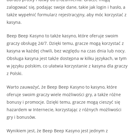
zalogować się, podając swoje dane, takie jak login i hasło, a
także wypełnić formularz rejestracyjny, aby móc korzystać z
kasyna.
Beep Beep Kasyno to także kasyno, które oferuje swoim
graczy obsługę 24/7. Dzięki temu, gracze mogą korzystać z
kasyna w każdej chwili, bez względu na czas dnia lub nocy.
Obsługa kasyna jest także dostępna w kilku językach, w tym
w języku polskim, co ułatwia korzystanie z kasyna dla graczy
z Polski.
Warto zauważyć, że Beep Beep Kasyno to kasyno, które
oferuje swoim graczy wiele możliwości gry, a także różne
bonusy i promocje. Dzięki temu, gracze mogą cieszyć się
hazardem w Internecie, korzystając z różnych możliwości
gry i bonusów.
Wynikiem jest, że Beep Beep Kasyno jest jednym z