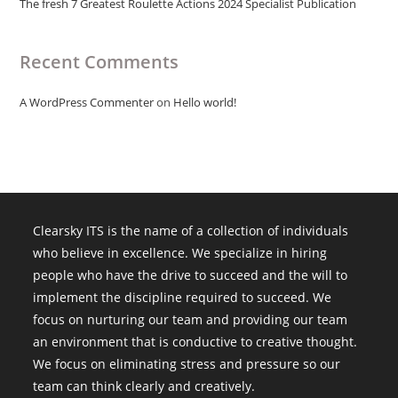
The fresh 7 Greatest Roulette Actions 2024 Specialist Publication
Recent Comments
A WordPress Commenter
on
Hello world!
Clearsky ITS is the name of a collection of individuals
who believe in excellence. We specialize in hiring
people who have the drive to succeed and the will to
implement the discipline required to succeed. We
focus on nurturing our team and providing our team
an environment that is conductive to creative thought.
We focus on eliminating stress and pressure so our
team can think clearly and creatively.