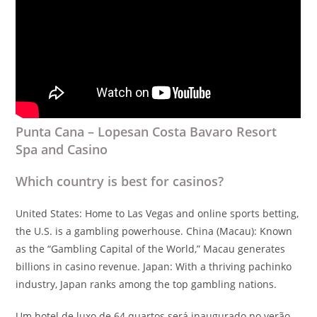
Punta Cana – Lopesan Costa Bavaro Resort
Spa and Casino
Which country is best for casinos?
United States: Home to Las Vegas and online sports betting,
the U.S. is a gambling powerhouse. China (Macau): Known
as the “Gambling Capital of the World,” Macau generates
billions in casino revenue. Japan: With a thriving pachinko
industry, Japan ranks among the top gambling nations.
Um hotel de luxo de 64 quartos será inaugurado no verão