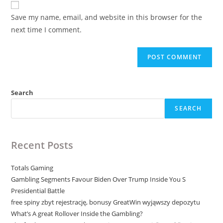
comment
URL
Save my name, email, and website in this browser for the
(optional)
next time I comment.
Search
SEARCH
Recent Posts
Totals Gaming
Gambling Segments Favour Biden Over Trump Inside You S
Presidential Battle
free spiny zbyt rejestrację, bonusy GreatWin wyjąwszy depozytu
What’s A great Rollover Inside the Gambling?