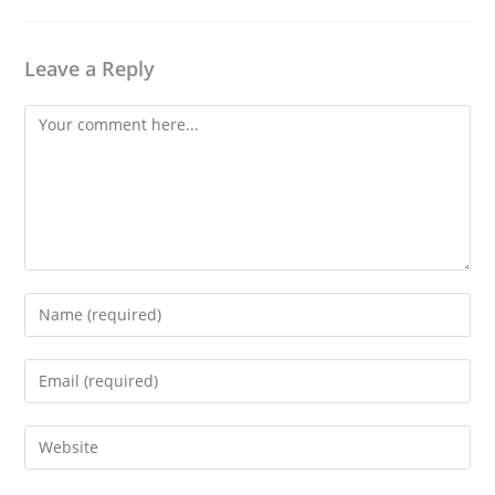
Leave a Reply
Comment
Enter
your
name
Enter
or
your
username
email
Enter
to
address
your
comment
to
website