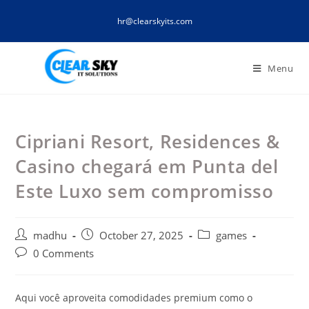
Skip
hr@clearskyits.com
to
content
Menu
Cipriani Resort, Residences &
Casino chegará em Punta del
Este Luxo sem compromisso
Post
Post
Post
madhu
October 27, 2025
games
author:
published:
category:
Post
0 Comments
comments:
Aqui você aproveita comodidades premium como o