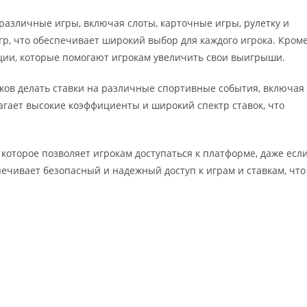
в различные игры, включая слоты, карточные игры, рулетку и
гр, что обеспечивает широкий выбор для каждого игрока. Кром
кции, которые помогают игрокам увеличить свои выигрыши.
роков делать ставки на различные спортивные события, включая
лагает высокие коэффициенты и широкий спектр ставок, что
, которое позволяет игрокам доступаться к платформе, даже есл
ечивает безопасный и надежный доступ к играм и ставкам, что