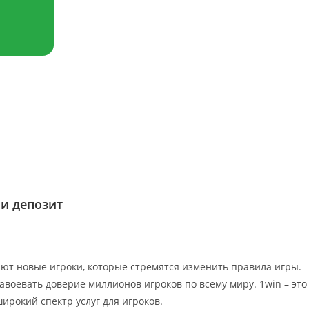
 и депозит
ают новые игроки, которые стремятся изменить правила игры.
завоевать доверие миллионов игроков по всему миру. 1win – это
широкий спектр услуг для игроков.