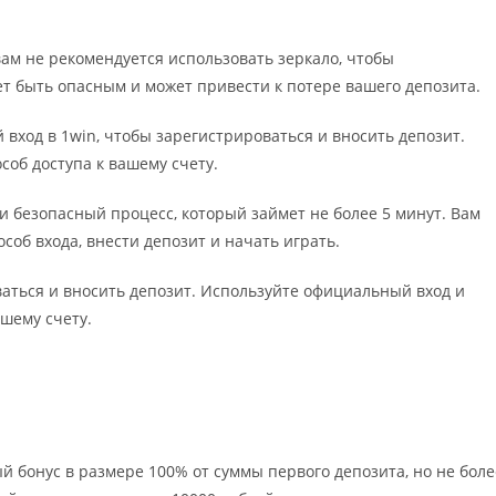
вам не рекомендуется использовать зеркало, чтобы
ет быть опасным и может привести к потере вашего депозита.
вход в 1win, чтобы зарегистрироваться и вносить депозит.
об доступа к вашему счету.
 и безопасный процесс, который займет не более 5 минут. Вам
соб входа, внести депозит и начать играть.
ваться и вносить депозит. Используйте официальный вход и
ашему счету.
й бонус в размере 100% от суммы первого депозита, но не боле