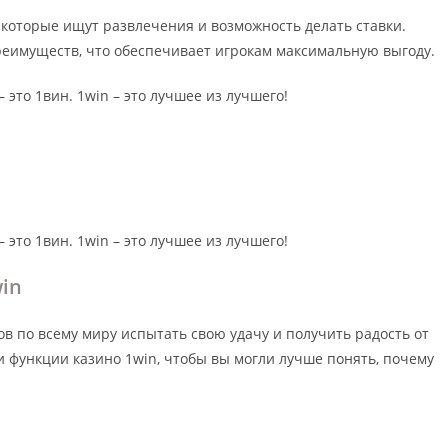
, которые ищут развлечения и возможность делать ставки.
еимуществ, что обеспечивает игрокам максимальную выгоду.
n – это 1вин. 1win – это лучшее из лучшего!
n – это 1вин. 1win – это лучшее из лучшего!
in
ов по всему миру испытать свою удачу и получить радость от
 функции казино 1win, чтобы вы могли лучше понять, почему