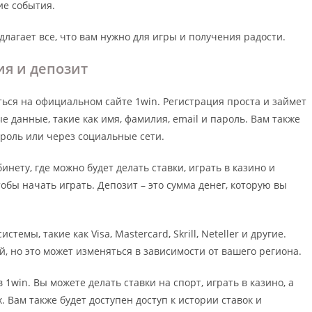
ие события.
едлагает все, что вам нужно для игры и получения радости.
ия и депозит
ться на официальном сайте 1win. Регистрация проста и займет
е данные, такие как имя, фамилия, email и пароль. Вам также
ароль или через социальные сети.
нету, где можно будет делать ставки, играть в казино и
обы начать играть. Депозит – это сумма денег, которую вы
мы, такие как Visa, Mastercard, Skrill, Neteller и другие.
, но это может изменяться в зависимости от вашего региона.
1win. Вы можете делать ставки на спорт, играть в казино, а
 Вам также будет доступен доступ к истории ставок и