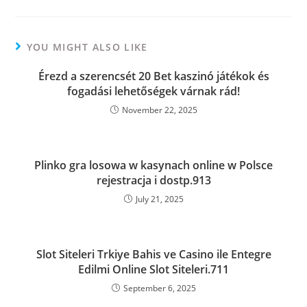
YOU MIGHT ALSO LIKE
Érezd a szerencsét 20 Bet kaszinó játékok és
fogadási lehetőségek várnak rád!
November 22, 2025
Plinko gra losowa w kasynach online w Polsce
rejestracja i dostp.913
July 21, 2025
Slot Siteleri Trkiye Bahis ve Casino ile Entegre
Edilmi Online Slot Siteleri.711
September 6, 2025