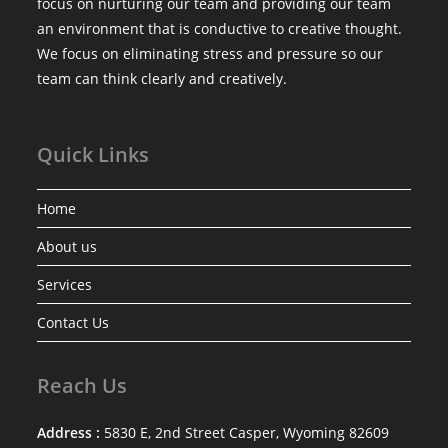
focus on nurturing our team and providing our team
an environment that is conductive to creative thought.
We focus on eliminating stress and pressure so our
team can think clearly and creatively.
Quick Links
Home
About us
Services
Contact Us
Reach Us
Address :
5830 E, 2nd Street Casper, Wyoming 82609