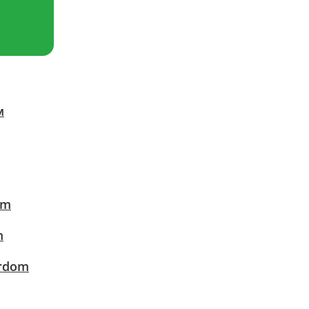
м
om
m
erdom