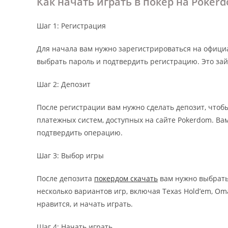
Как начать играть в покер на Poker
Шаг 1: Регистрация
Для начала вам нужно зарегистрироваться на офици
выбрать пароль и подтвердить регистрацию. Это зай
Шаг 2: Депозит
После регистрации вам нужно сделать депозит, чтоб
платежных систем, доступных на сайте Pokerdom. Ва
подтвердить операцию.
Шаг 3: Выбор игры
После депозита
покердом скачать
вам нужно выбрать 
несколько вариантов игр, включая Texas Hold’em, Oma
нравится, и начать играть.
Шаг 4: Начать играть