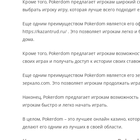
Кроме того, Pokerdom предлагает игрокам широкий спе
выбрать игроку игру, которая лучше всего подходит 
Еще одним преимуществом Pokerdom является его оф
https://kazantrud.ru/ . Это позволяет игрокам легко 
дома.
Кроме того, Pokerdom предлагает игрокам возможнос
своих играх и получать доступ к истории своих ставок
Еще одним преимуществом Pokerdom является его зерк
зеркало.com. Это позволяет игрокам продолжать игр
Наконец, Pokerdom предлагает игрокам возможность в
игрокам быстро и легко начать играть.
В целом, Pokerdom – это лучшее онлайн казино, кот
делают его одним из лучших в своей области.