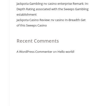
Jackpota Gambling nv casino enterprise Remark: In-
Depth Rating associated with the Sweeps Gambling
establishment
Jackpota Casino Review: nv casino In-Breadth Get
of this Sweeps Casino
Recent Comments
A WordPress Commenter
on
Hello world!