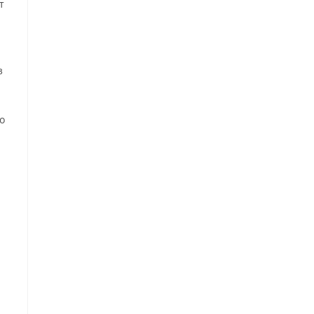
т
з
о