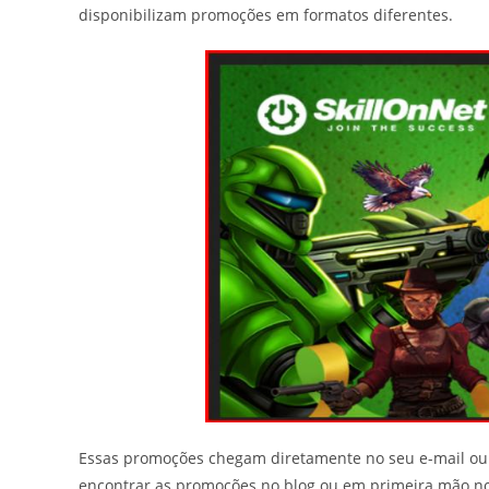
disponibilizam promoções em formatos diferentes.
Essas promoções chegam diretamente no seu e-mail ou
encontrar as promoções no blog ou em primeira mão no