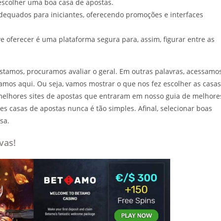
scolher uma boa casa de apostas.
 adequados para iniciantes, oferecendo promoções e interfaces
e oferecer é uma plataforma segura para, assim, figurar entre as
listamos, procuramos avaliar o geral. Em outras palavras, acessamo
amos aqui. Ou seja, vamos mostrar o que nos fez escolher as casas
s melhores sites de apostas que entraram em nosso guia de melhore
s casas de apostas nunca é tão simples. Afinal, selecionar boas
sa.
vas!