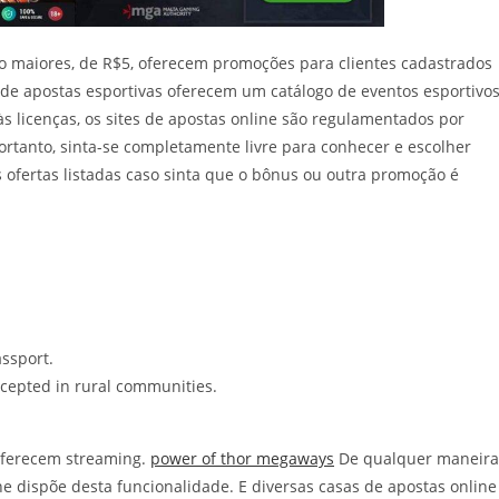
 maiores, de R$5, oferecem promoções para clientes cadastrados
de apostas esportivas oferecem um catálogo de eventos esportivo
s licenças, os sites de apostas online são regulamentados por
Portanto, sinta-se completamente livre para conhecer e escolher
s ofertas listadas caso sinta que o bônus ou outra promoção é
assport.
ccepted in rural communities.
oferecem streaming.
power of thor megaways
De qualquer maneira
e dispõe desta funcionalidade. E diversas casas de apostas online