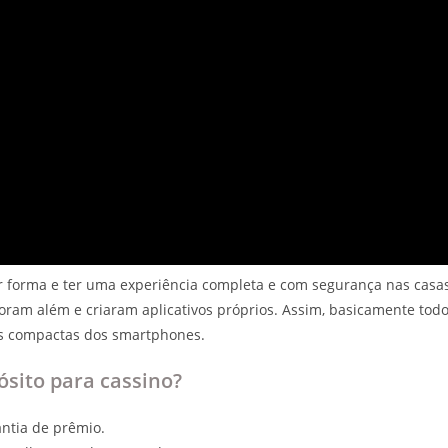
r forma e ter uma experiência completa e com segurança nas casa
oram além e criaram aplicativos próprios. Assim, basicamente tod
as compactas dos smartphones.
sito para cassino?
antia de prêmio.