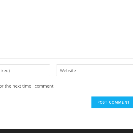
Enter
your
website
or the next time I comment.
URL
(optional)