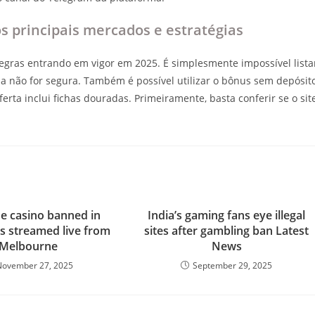
 principais mercados e estratégias
gras entrando em vigor em 2025. É simplesmente impossível lista
a não for segura. Também é possível utilizar o bônus sem depósit
erta inclui fichas douradas. Primeiramente, basta conferir se o sit
ne casino banned in
India’s gaming fans eye illegal
is streamed live from
sites after gambling ban Latest
Melbourne
News
November 27, 2025
September 29, 2025