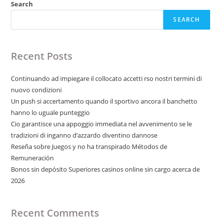
Search
SEARCH
Recent Posts
Continuando ad impiegare il collocato accetti rso nostri termini di
nuovo condizioni
Un push si accertamento quando il sportivo ancora il banchetto
hanno lo uguale punteggio
Cio garantisce una appoggio immediata nel avvenimento se le
tradizioni di inganno d’azzardo diventino dannose
Reseña sobre Juegos y no ha transpirado Métodos de
Remuneración
Bonos sin depósito Superiores casinos online sin cargo acerca de
2026
Recent Comments