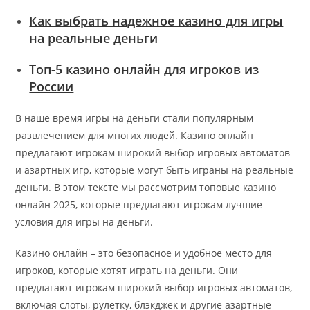
Как выбрать надежное казино для игры
на реальные деньги
Топ-5 казино онлайн для игроков из
России
В наше время игры на деньги стали популярным
развлечением для многих людей. Казино онлайн
предлагают игрокам широкий выбор игровых автоматов
и азартных игр, которые могут быть играны на реальные
деньги. В этом тексте мы рассмотрим топовые казино
онлайн 2025, которые предлагают игрокам лучшие
условия для игры на деньги.
Казино онлайн – это безопасное и удобное место для
игроков, которые хотят играть на деньги. Они
предлагают игрокам широкий выбор игровых автоматов,
включая слоты, рулетку, блэкджек и другие азартные