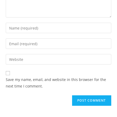
Enter
your
name
Enter
or
your
username
email
Enter
to
address
your
comment
to
website
comment
URL
Save my name, email, and website in this browser for the
(optional)
next time I comment.