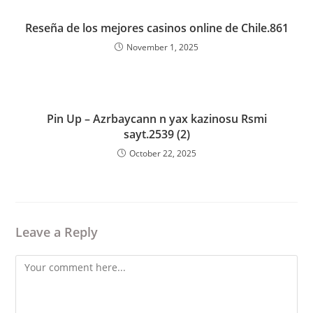
Reseña de los mejores casinos online de Chile.861
November 1, 2025
Pin Up – Azrbaycann n yax kazinosu Rsmi
sayt.2539 (2)
October 22, 2025
Leave a Reply
Comment