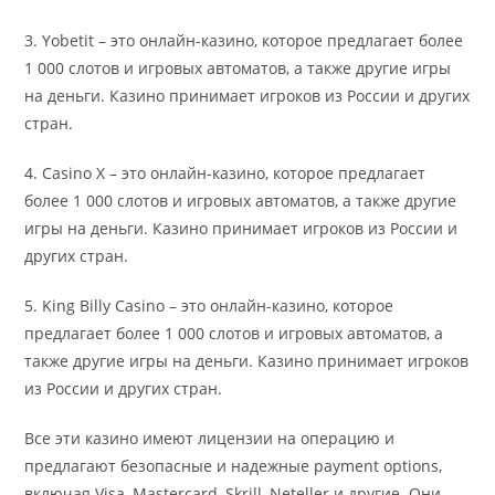
3. Yobetit – это онлайн-казино, которое предлагает более
1 000 слотов и игровых автоматов, а также другие игры
на деньги. Казино принимает игроков из России и других
стран.
4. Casino X – это онлайн-казино, которое предлагает
более 1 000 слотов и игровых автоматов, а также другие
игры на деньги. Казино принимает игроков из России и
других стран.
5. King Billy Casino – это онлайн-казино, которое
предлагает более 1 000 слотов и игровых автоматов, а
также другие игры на деньги. Казино принимает игроков
из России и других стран.
Все эти казино имеют лицензии на операцию и
предлагают безопасные и надежные payment options,
включая Visa, Mastercard, Skrill, Neteller и другие. Они