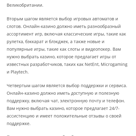
Великобритании.
Вторым шагом является выбор игровых автоматов и
слотов. Онлайн-казино должно иметь разнообразный
ассортимент игр, включая классические игры, такие как
рулетка, бэккарат и блэкджек, а также новые и
популярные игры, такие как слоты и видеопокер. Вам
нужно выбрать казино, которое предлагает игры от
известных разработчиков, таких как NetEnt, Microgaming
и Playtech.
Четвертым шагом является выбор поддержки и сервиса.
Онлайн-казино должно иметь доступную и полезную
поддержку, включая чат, электронную почту и телефон.
Вам нужно выбрать казино, которое предлагает 24/7-
ассистенцию и имеет положительные отзывы о своей
поддержке.