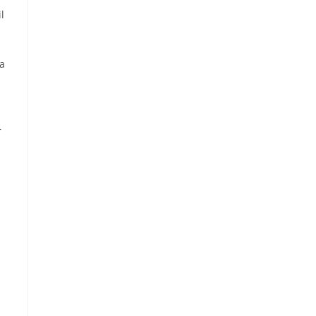
l
ga
r