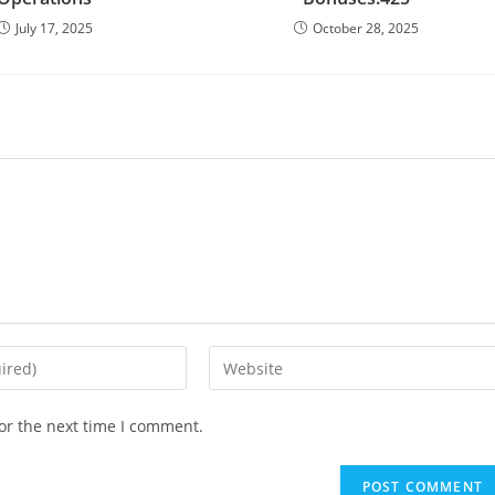
July 17, 2025
October 28, 2025
Enter
your
website
or the next time I comment.
URL
(optional)