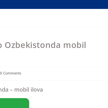
o Ozbekistonda mobil
t
0 Comments
ments:
da – mobil ilova