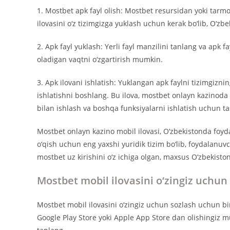
1. Mostbet apk fayl olish: Mostbet resursidan yoki tarmo
ilovasini o‘z tizimgizga yuklash uchun kerak bo‘lib, O‘zb
2. Apk fayl yuklash: Yerli fayl manzilini tanlang va apk fa
oladigan vaqtni o‘zgartirish mumkin.
3. Apk ilovani ishlatish: Yuklangan apk faylni tizimgiznin
ishlatishni boshlang. Bu ilova, mostbet onlayn kazinoda 
bilan ishlash va boshqa funksiyalarni ishlatish uchun tas
Mostbet onlayn kazino mobil ilovasi, O‘zbekistonda foyd
o‘qish uchun eng yaxshi yuridik tizim bo‘lib, foydalanuv
mostbet uz kirishini o‘z ichiga olgan, maxsus O‘zbekisto
Mostbet mobil ilovasini o‘zingiz uchun 
Mostbet mobil ilovasini o‘zingiz uchun sozlash uchun bir
Google Play Store yoki Apple App Store dan olishingiz m