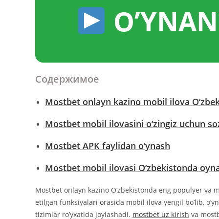
O’YNAN
Содержимое
Mostbet onlayn kazino mobil ilova O‘zbe
Mostbet mobil ilovasini o‘zingiz uchun soz
Mostbet APK faylidan o‘ynash
Mostbet mobil ilovasi O‘zbekistonda oyna
Mostbet onlayn kazino O‘zbekistonda eng populyer va ma
etilgan funksiyalari orasida mobil ilova yengil bo’lib, 
tizimlar ro’yxatida joylashadi.
mostbet uz kirish
va mostb