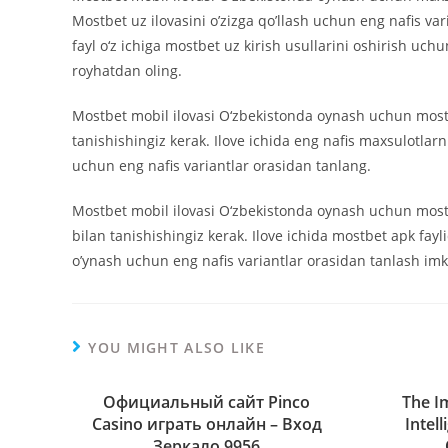
Mostbet uz ilovasini o’zizga qo’llash uchun eng nafis va
fayl o‘z ichiga mostbet uz kirish usullarini oshirish uchu
royhatdan oling.
Mostbet mobil ilovasi O‘zbekistonda oynash uchun mostb
tanishishingiz kerak. Ilove ichida eng nafis maxsulotlarni
uchun eng nafis variantlar orasidan tanlang.
Mostbet mobil ilovasi O‘zbekistonda oynash uchun mostbe
bilan tanishishingiz kerak. Ilove ichida mostbet apk fayl
o’ynash uchun eng nafis variantlar orasidan tanlash imk
YOU MIGHT ALSO LIKE
Официальный сайт Pinco
The Im
Casino играть онлайн – Вход
Intel
Зеркало.9956