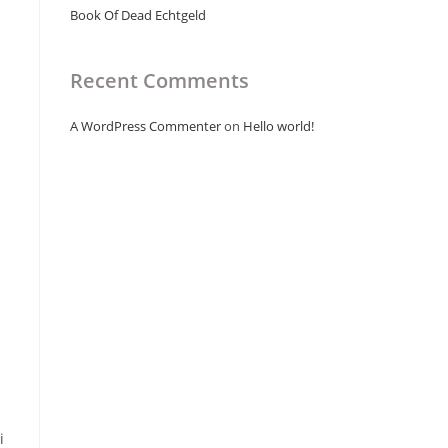
Book Of Dead Echtgeld
Recent Comments
A WordPress Commenter
on
Hello world!
i