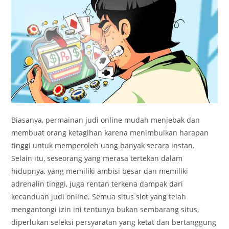
Biasanya, permainan judi online mudah menjebak dan
membuat orang ketagihan karena menimbulkan harapan
tinggi untuk memperoleh uang banyak secara instan.
Selain itu, seseorang yang merasa tertekan dalam
hidupnya, yang memiliki ambisi besar dan memiliki
adrenalin tinggi, juga rentan terkena dampak dari
kecanduan judi online. Semua situs slot yang telah
mengantongi izin ini tentunya bukan sembarang situs,
diperlukan seleksi persyaratan yang ketat dan bertanggung