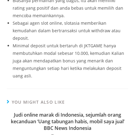
Biasanya permainan yang bagus, itu akan memiliki
rating yang positif dan anda bebas untuk memilih dan
mencoba memainkannya.
Sebagai agen slot online, slotasia memberikan
kemudahan dalam bertransaksi untuk withdraw atau
deposit.
Minimal deposit untuk bertaruh di JKTGAME hanya
membutuhkan modal sebesar 10.000, kemudian Kalian
juga akan mendapatkan bonus yang menarik dan
menguntungkan setiap hari ketika melakukan deposit
uang asli.
YOU MIGHT ALSO LIKE
Judi online marak di Indonesia, sejumlah orang
kecanduan ‘Uang tabungan habis, mobil saya jual’
BBC News Indonesia