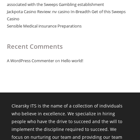
associated with the Sweeps Gambling establishment
Jackpota Casino Review: nv casino In-Breadth Get of this Sweeps
Casino
Sensible Medical insurance Preparations
Recent Comments
A WordPress Commenter
on
Hello world!
Clearsky ITS is the name of a collection of individuals
who believe in excellence. We specialize in hiring
people who have the drive to succeed and the will to
implement the discipline required to succeed. We
focus on nurturing our team and providing our team