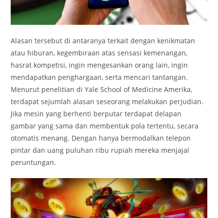
Alasan tersebut di antaranya terkait dengan kenikmatan
atau hiburan, kegembiraan atas sensasi kemenangan,
hasrat kompetisi, ingin mengesankan orang lain, ingin
mendapatkan penghargaan, serta mencari tantangan.
Menurut penelitian di Yale School of Medicine Amerika,
terdapat sejumlah alasan seseorang melakukan perjudian.
Jika mesin yang berhenti berputar terdapat delapan
gambar yang sama dan membentuk pola tertentu, secara
otomatis menang. Dengan hanya bermodalkan telepon
pintar dan uang puluhan ribu rupiah mereka menjajal
peruntungan.