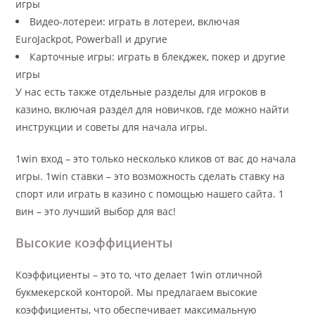
игры
Видео-лотереи: играть в лотереи, включая
EuroJackpot, Powerball и другие
Карточные игры: играть в блекджек, покер и другие
игры
У нас есть также отдельные разделы для игроков в
казино, включая раздел для новичков, где можно найти
инструкции и советы для начала игры.
1win вход – это только несколько кликов от вас до начала
игры. 1win ставки – это возможность сделать ставку на
спорт или играть в казино с помощью нашего сайта. 1
вин – это лучший выбор для вас!
Высокие коэффициенты
Коэффициенты – это то, что делает 1win отличной
букмекерской конторой. Мы предлагаем высокие
коэффициенты, что обеспечивает максимальную