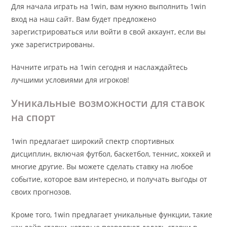
Для начала играть на 1win, вам нужно выполнить 1win
вход на наш сайт. Вам будет предложено
зарегистрироваться или войти в свой аккаунт, если вы
уже зарегистрированы.
Начните играть на 1win сегодня и наслаждайтесь
лучшими условиями для игроков!
Уникальные возможности для ставок
на спорт
1win предлагает широкий спектр спортивных
дисциплин, включая футбол, баскетбол, теннис, хоккей и
многие другие. Вы можете сделать ставку на любое
событие, которое вам интересно, и получать выгоды от
своих прогнозов.
Кроме того, 1win предлагает уникальные функции, такие