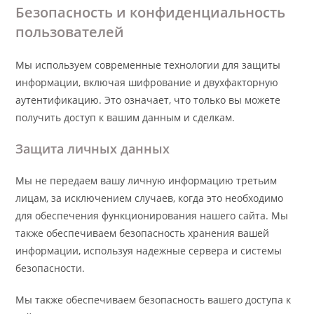
Безопасность и конфиденциальность
пользователей
Мы используем современные технологии для защиты
информации, включая шифрование и двухфакторную
аутентификацию. Это означает, что только вы можете
получить доступ к вашим данным и сделкам.
Защита личных данных
Мы не передаем вашу личную информацию третьим
лицам, за исключением случаев, когда это необходимо
для обеспечения функционирования нашего сайта. Мы
также обеспечиваем безопасность хранения вашей
информации, используя надежные сервера и системы
безопасности.
Мы также обеспечиваем безопасность вашего доступа к