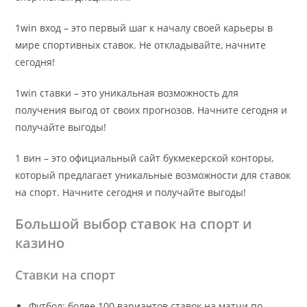
1win вход – это первый шаг к началу своей карьеры в
мире спортивных ставок. Не откладывайте, начните
сегодня!
1win ставки – это уникальная возможность для
получения выгод от своих прогнозов. Начните сегодня и
получайте выгоды!
1 вин – это официальный сайт букмекерской конторы,
который предлагает уникальные возможности для ставок
на спорт. Начните сегодня и получайте выгоды!
Большой выбор ставок на спорт и
казино
Ставки на спорт
Футбол: более 100 вариантов ставок на матчи по