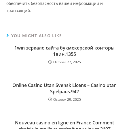
обеспечить безопасность вашей информации и
транзакций.
YOU MIGHT ALSO LIKE
1win зеркало сайта букмекерской конторы
1вин.1355
October 27, 2025
Online Casino Utan Svensk Licens – Casino utan
Spelpaus.942
October 29, 2025
Nouveau casino en ligne en France Comment
choisir le meilleur endroit pour jouer.2107