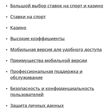
Большой выбор ставок на спорт и казино
Ставки на спорт
Казино
Высокие коэффициенты
Мобильная версия для удобного доступа
Преимущества мобильной версии
Профессиональная поддержка и
обслуживание
Безопасность и конфиденциальность
пользователей
Защита личных данных