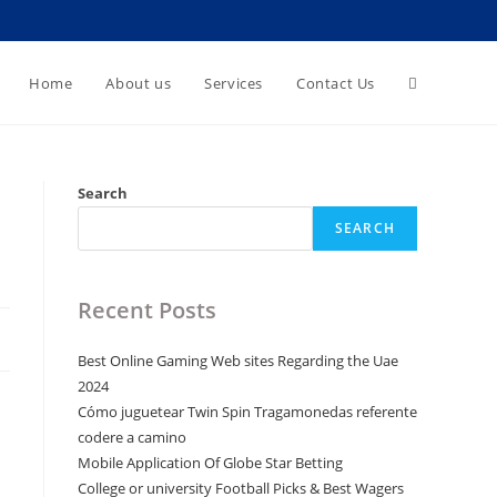
Toggle
Home
About us
Services
Contact Us
website
Search
SEARCH
search
Recent Posts
Best Online Gaming Web sites Regarding the Uae
2024
Cómo juguetear Twin Spin Tragamonedas referente
codere a camino
Mobile Application Of Globe Star Betting
College or university Football Picks & Best Wagers