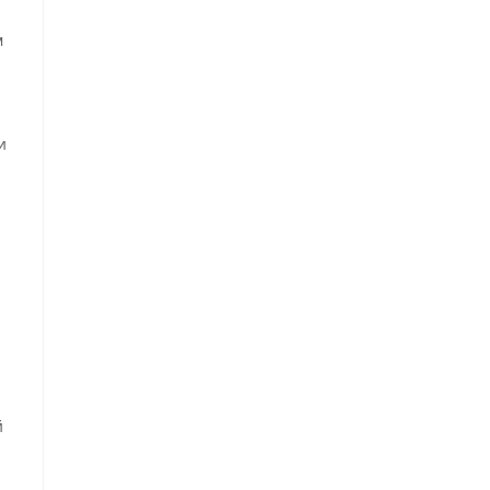
м
и
й