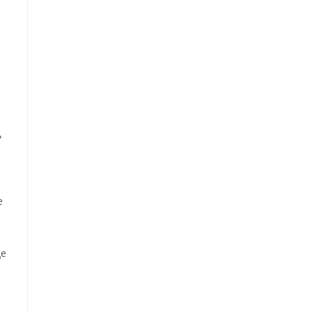
ь
е
де