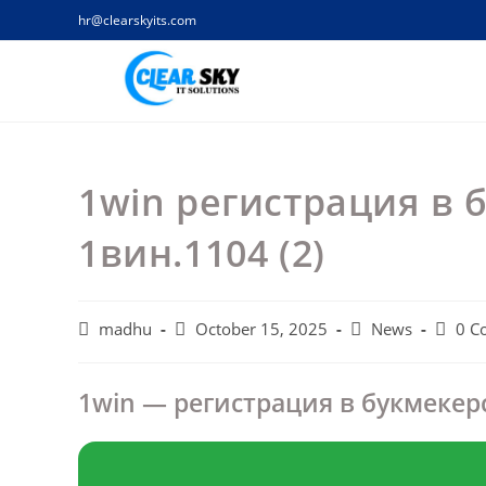
Skip
hr@clearskyits.com
to
content
1win регистрация в 
1вин.1104 (2)
Post
Post
Post
Post
madhu
October 15, 2025
News
0 C
author:
published:
category:
comme
1win — регистрация в букмекер