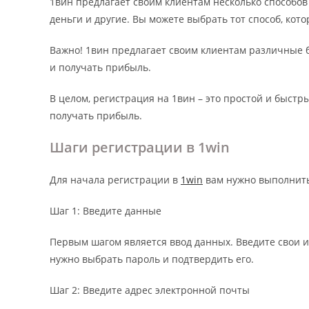
1вин предлагает своим клиентам несколько способов
деньги и другие. Вы можете выбрать тот способ, кот
Важно! 1вин предлагает своим клиентам различные б
и получать прибыль.
В целом, регистрация на 1вин – это простой и быстр
получать прибыль.
Шаги регистрации в 1win
Для начала регистрации в
1win
вам нужно выполнить
Шаг 1: Введите данные
Первым шагом является ввод данных. Введите свои и
нужно выбрать пароль и подтвердить его.
Шаг 2: Введите адрес электронной почты