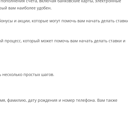
 пополнения счета, включая банковские карты, электронные
орый вам наиболее удобен.
онусы и акции, которые могут помочь вам начать делать ставк
ый процесс, который может помочь вам начать делать ставки и
 несколько простых шагов.
мя, фамилию, дату рождения и номер телефона. Вам также