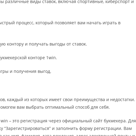
ны различные виды ставок, включая спортивные, киберспорт и
быстрый процесс, который позволяет вам начать играть в
ую контору и получать выгоды от ставок.
букмекерской конторе 1win.
игры и получения выгод.
бов, каждый из которых имеет свои преимущества и недостатки.
помогем вам выбрать оптимальный способ для себя.
win – это регистрация через официальный сайт букмекера. Для
пку “Зарегистрироваться” и заполнить форму регистрации. Вам
е как имя, фамилия, дата рождения, адрес электронной почты и