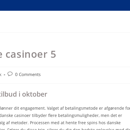
e casinoer 5
Post
k
0 Comments
comments:
 tilbud i oktober
 belønner dit engagement. Valget af betalingsmetode er afgørende fo
 danske casinoer tilbyder flere betalingsmuligheder, men det er
valg af metoder. Processen med at hente free spins hos danske
r. Følger du disse trin, sikrer du dig den bedste oplevelse med di