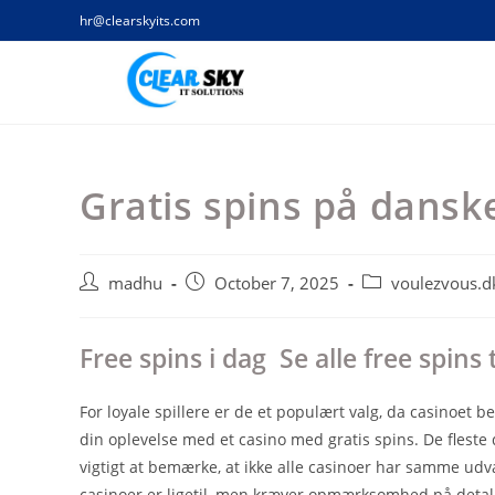
Skip
hr@clearskyits.com
to
content
Gratis spins på dansk
Post
Post
Post
madhu
October 7, 2025
voulezvous.d
author:
published:
category:
Free spins i dag ️ Se alle free spins
For loyale spillere er de et populært valg, da casinoet
din oplevelse med et casino med gratis spins. De fleste
vigtigt at bemærke, at ikke alle casinoer har samme ud
casinoer er ligetil, men kræver opmærksomhed på detalje