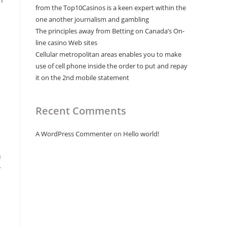
from the Top10Casinos is a keen expert within the
one another journalism and gambling
The principles away from Betting on Canada’s On-
line casino Web sites
Cellular metropolitan areas enables you to make
use of cell phone inside the order to put and repay
it on the 2nd mobile statement
Recent Comments
A WordPress Commenter
on
Hello world!
n
v