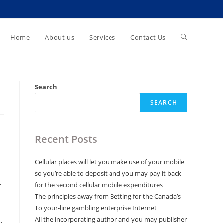
Toggle
Home
About us
Services
Contact Us
website
Search
SEARCH
search
Recent Posts
Cellular places will let you make use of your mobile
so you’re able to deposit and you may pay it back
for the second cellular mobile expenditures
r
The principles away from Betting for the Canada’s
To your-line gambling enterprise Internet
All the incorporating author and you may publisher
n