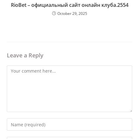
RioBet – официальный сайт онлайн клуба.2554
October 29, 2025
Leave a Reply
Comment
Enter
your
name