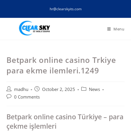
Skip
hr@clearskyits.com
to
content
Menu
Betpark online casino Trkiye
para ekme ilemleri.1249
Post
Post
Post
madhu
October 2, 2025
News
author:
published:
category:
Post
0 Comments
comments:
Betpark online casino Türkiye – para
çekme işlemleri