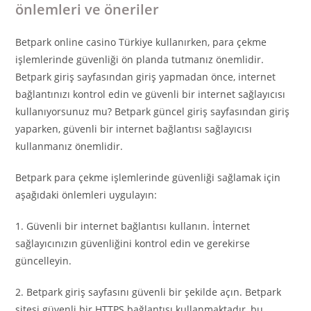
önlemleri ve öneriler
Betpark online casino Türkiye kullanırken, para çekme
işlemlerinde güvenliği ön planda tutmanız önemlidir.
Betpark giriş sayfasından giriş yapmadan önce, internet
bağlantınızı kontrol edin ve güvenli bir internet sağlayıcısı
kullanıyorsunuz mu? Betpark güncel giriş sayfasından giriş
yaparken, güvenli bir internet bağlantısı sağlayıcısı
kullanmanız önemlidir.
Betpark para çekme işlemlerinde güvenliği sağlamak için
aşağıdaki önlemleri uygulayın:
1. Güvenli bir internet bağlantısı kullanın. İnternet
sağlayıcınızın güvenliğini kontrol edin ve gerekirse
güncelleyin.
2. Betpark giriş sayfasını güvenli bir şekilde açın. Betpark
sitesi güvenli bir HTTPS bağlantısı kullanmaktadır, bu