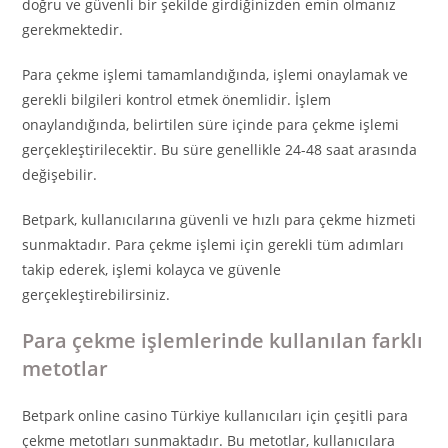
doğru ve güvenli bir şekilde girdiğinizden emin olmanız
gerekmektedir.
Para çekme işlemi tamamlandığında, işlemi onaylamak ve
gerekli bilgileri kontrol etmek önemlidir. İşlem
onaylandığında, belirtilen süre içinde para çekme işlemi
gerçekleştirilecektir. Bu süre genellikle 24-48 saat arasında
değişebilir.
Betpark, kullanıcılarına güvenli ve hızlı para çekme hizmeti
sunmaktadır. Para çekme işlemi için gerekli tüm adımları
takip ederek, işlemi kolayca ve güvenle
gerçekleştirebilirsiniz.
Para çekme işlemlerinde kullanılan farklı
metotlar
Betpark online casino Türkiye kullanıcıları için çeşitli para
çekme metotları sunmaktadır. Bu metotlar, kullanıcılara