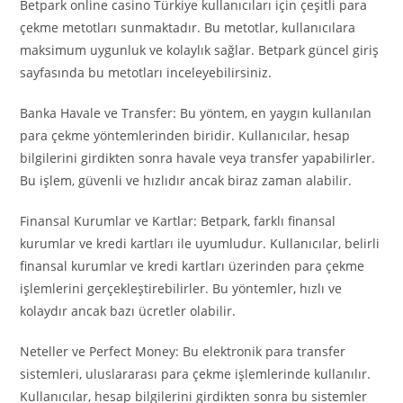
Betpark online casino Türkiye kullanıcıları için çeşitli para
çekme metotları sunmaktadır. Bu metotlar, kullanıcılara
maksimum uygunluk ve kolaylık sağlar. Betpark güncel giriş
sayfasında bu metotları inceleyebilirsiniz.
Banka Havale ve Transfer: Bu yöntem, en yaygın kullanılan
para çekme yöntemlerinden biridir. Kullanıcılar, hesap
bilgilerini girdikten sonra havale veya transfer yapabilirler.
Bu işlem, güvenli ve hızlıdır ancak biraz zaman alabilir.
Finansal Kurumlar ve Kartlar: Betpark, farklı finansal
kurumlar ve kredi kartları ile uyumludur. Kullanıcılar, belirli
finansal kurumlar ve kredi kartları üzerinden para çekme
işlemlerini gerçekleştirebilirler. Bu yöntemler, hızlı ve
kolaydır ancak bazı ücretler olabilir.
Neteller ve Perfect Money: Bu elektronik para transfer
sistemleri, uluslararası para çekme işlemlerinde kullanılır.
Kullanıcılar, hesap bilgilerini girdikten sonra bu sistemler