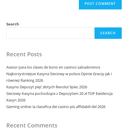
Search
SEARCH
Recent Posts
Asesor para los clases de bono en casinos salvadorenos
Najkorzystniejsze Kasyna Sieciowy w polsce Opinie Graczy jak i
również Ranking 2026
Kasyno Depozyt pięć złotych Revolut lipiec 2026
Sieciowy Kasyna pochodzące z Depozytem 20 zł TOP Ewidencja
Kasyn 2026
Gaming online: la classifica dei casino più affidabili del 2026
Recent Comments