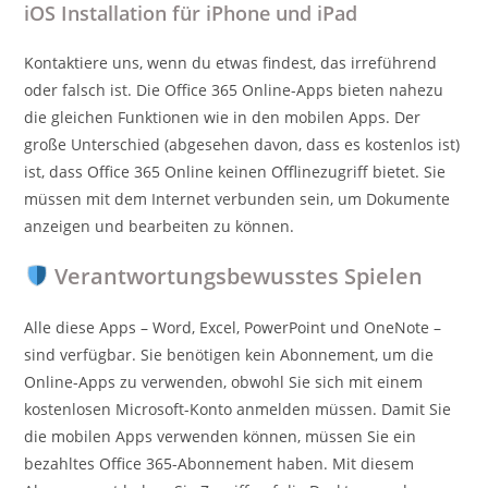
iOS Installation für iPhone und iPad
Kontaktiere uns, wenn du etwas findest, das irreführend
oder falsch ist. Die Office 365 Online-Apps bieten nahezu
die gleichen Funktionen wie in den mobilen Apps. Der
große Unterschied (abgesehen davon, dass es kostenlos ist)
ist, dass Office 365 Online keinen Offlinezugriff bietet. Sie
müssen mit dem Internet verbunden sein, um Dokumente
anzeigen und bearbeiten zu können.
Verantwortungsbewusstes Spielen
Alle diese Apps – Word, Excel, PowerPoint und OneNote –
sind verfügbar. Sie benötigen kein Abonnement, um die
Online-Apps zu verwenden, obwohl Sie sich mit einem
kostenlosen Microsoft-Konto anmelden müssen. Damit Sie
die mobilen Apps verwenden können, müssen Sie ein
bezahltes Office 365-Abonnement haben. Mit diesem