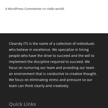
A WordPress Commenter
on
Hello world!
Clearsky ITS is the name of a collection of individuals
who believe in excellence. We specialize in hiring
people who have the drive to succeed and the will to
implement the discipline required to succeed. We
focus on nurturing our team and providing our team
an environment that is conductive to creative thought.
We focus on eliminating stress and pressure so our
team can think clearly and creatively.
Quick Links