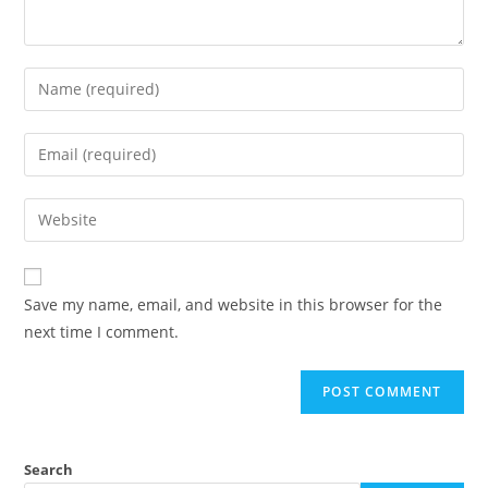
Enter
your
name
Enter
or
your
username
email
Enter
to
address
your
comment
to
website
comment
URL
Save my name, email, and website in this browser for the
(optional)
next time I comment.
Search