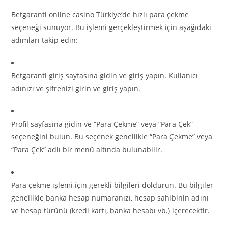
Betgaranti online casino Türkiye’de hızlı para çekme
seçeneği sunuyor. Bu işlemi gerçekleştirmek için aşağıdaki
adımları takip edin:
Betgaranti giriş sayfasına gidin ve giriş yapın. Kullanıcı
adınızı ve şifrenizi girin ve giriş yapın.
Profil sayfasına gidin ve “Para Çekme” veya “Para Çek”
seçeneğini bulun. Bu seçenek genellikle “Para Çekme” veya
“Para Çek” adlı bir menü altında bulunabilir.
Para çekme işlemi için gerekli bilgileri doldurun. Bu bilgiler
genellikle banka hesap numaranızı, hesap sahibinin adını
ve hesap türünü (kredi kartı, banka hesabı vb.) içerecektir.