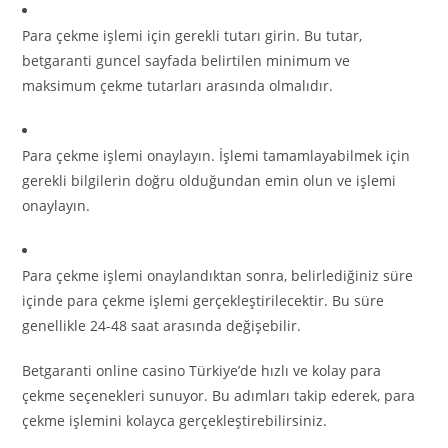
Para çekme işlemi için gerekli tutarı girin. Bu tutar,
betgaranti guncel sayfada belirtilen minimum ve
maksimum çekme tutarları arasında olmalıdır.
Para çekme işlemi onaylayın. İşlemi tamamlayabilmek için
gerekli bilgilerin doğru olduğundan emin olun ve işlemi
onaylayın.
Para çekme işlemi onaylandıktan sonra, belirlediğiniz süre
içinde para çekme işlemi gerçekleştirilecektir. Bu süre
genellikle 24-48 saat arasında değişebilir.
Betgaranti online casino Türkiye’de hızlı ve kolay para
çekme seçenekleri sunuyor. Bu adımları takip ederek, para
çekme işlemini kolayca gerçekleştirebilirsiniz.