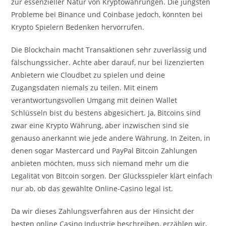
zur essenzieller Natur von Kryptowährungen. Die jüngsten
Probleme bei Binance und Coinbase jedoch, könnten bei
Krypto Spielern Bedenken hervorrufen.
Die Blockchain macht Transaktionen sehr zuverlässig und
fälschungssicher. Achte aber darauf, nur bei lizenzierten
Anbietern wie Cloudbet zu spielen und deine
Zugangsdaten niemals zu teilen. Mit einem
verantwortungsvollen Umgang mit deinen Wallet
Schlüsseln bist du bestens abgesichert. Ja, Bitcoins sind
zwar eine Krypto Währung, aber inzwischen sind sie
genauso anerkannt wie jede andere Währung. In Zeiten, in
denen sogar Mastercard und PayPal Bitcoin Zahlungen
anbieten möchten, muss sich niemand mehr um die
Legalität von Bitcoin sorgen. Der Glücksspieler klärt einfach
nur ab, ob das gewählte Online-Casino legal ist.
Da wir dieses Zahlungsverfahren aus der Hinsicht der
besten online Casino Industrie beschreiben, erzählen wir,