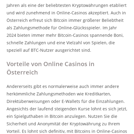
Jahren als eine der beliebtesten Kryptowährungen etabliert
und wird zunehmend in Online-Casinos akzeptiert. Auch in
Österreich erfreut sich Bitcoin immer größerer Beliebtheit
als Zahlungsmethode für Online-Glücksspieler. Im Jahr
2024 bieten immer mehr Bitcoin-Casinos spannende Boni,
schnelle Zahlungen und eine Vielzahl von Spielen, die
speziell auf BTC-Nutzer ausgerichtet sind.
Vorteile von Online Casinos in
Österreich
Andererseits gibt es normalerweise auch immer andere
herkömmliche Zahlungsmethoden wie Kreditkarten,
Direktüberweisungen oder E-Wallets für die Einzahlungen.
Angesichts der laufend steigenden Kurse lohnt es sich jetzt,
ein Spielguthaben in Bitcoin anzulegen. Nutzen Sie die
Sicherheit und Anonymität der Kryptowährung zu Ihrem
Vorteil. Es lohnt sich definitiv, mit Bitcoins in Online-Casinos