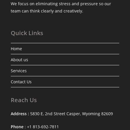
We focus on eliminating stress and pressure so our
team can think clearly and creatively.
Quick Links
Home
About us
Services
Contact Us
Reach Us
Address :
5830 E, 2nd Street Casper, Wyoming 82609
Phone
: +1 813-692-7811