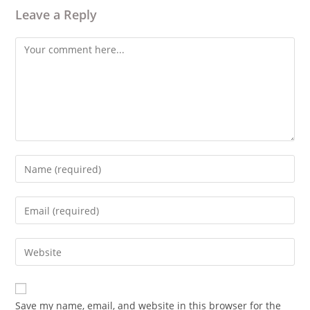
Leave a Reply
Comment
Enter
your
name
Enter
or
your
username
email
Enter
to
address
your
comment
to
website
comment
URL
Save my name, email, and website in this browser for the