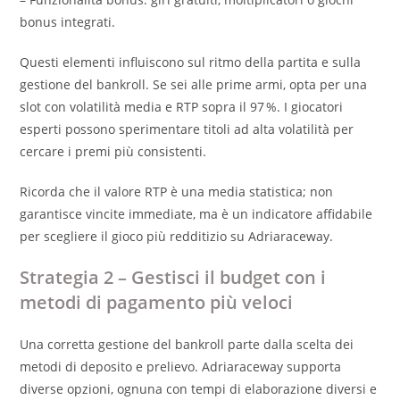
bonus integrati.
Questi elementi influiscono sul ritmo della partita e sulla
gestione del bankroll. Se sei alle prime armi, opta per una
slot con volatilità media e RTP sopra il 97 %. I giocatori
esperti possono sperimentare titoli ad alta volatilità per
cercare i premi più consistenti.
Ricorda che il valore RTP è una media statistica; non
garantisce vincite immediate, ma è un indicatore affidabile
per scegliere il gioco più redditizio su Adriaraceway.
Strategia 2 – Gestisci il budget con i
metodi di pagamento più veloci
Una corretta gestione del bankroll parte dalla scelta dei
metodi di deposito e prelievo. Adriaraceway supporta
diverse opzioni, ognuna con tempi di elaborazione diversi e