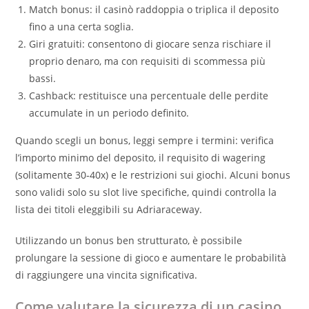
Match bonus: il casinò raddoppia o triplica il deposito
fino a una certa soglia.
Giri gratuiti: consentono di giocare senza rischiare il
proprio denaro, ma con requisiti di scommessa più
bassi.
Cashback: restituisce una percentuale delle perdite
accumulate in un periodo definito.
Quando scegli un bonus, leggi sempre i termini: verifica
l’importo minimo del deposito, il requisito di wagering
(solitamente 30‑40x) e le restrizioni sui giochi. Alcuni bonus
sono validi solo su slot live specifiche, quindi controlla la
lista dei titoli eleggibili su Adriaraceway.
Utilizzando un bonus ben strutturato, è possibile
prolungare la sessione di gioco e aumentare le probabilità
di raggiungere una vincita significativa.
Come valutare la sicurezza di un casino