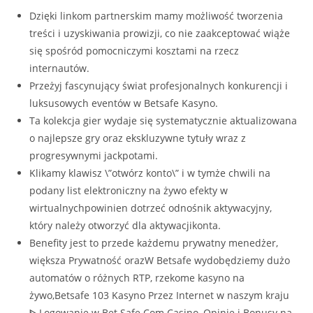
Dzięki linkom partnerskim mamy możliwość tworzenia
treści i uzyskiwania prowizji, co nie zaakceptować wiąże
się spośród pomocniczymi kosztami na rzecz
internautów.
Przeżyj fascynujący świat profesjonalnych konkurencji i
luksusowych eventów w Betsafe Kasyno.
Ta kolekcja gier wydaje się systematycznie aktualizowana
o najlepsze gry oraz ekskluzywne tytuły wraz z
progresywnymi jackpotami.
Klikamy klawisz \”otwórz konto\” i w tymże chwili na
podany list elektroniczny na żywo efekty w
wirtualnychpowinien dotrzeć odnośnik aktywacyjny,
który należy otworzyć dla aktywacjikonta.
Benefity jest to przede każdemu prywatny menedżer,
większa Prywatność orazW Betsafe wydobędziemy dużo
automatów o różnych RTP, rzekome kasyno na
żywo,Betsafe 103 Kasyno Przez Internet w naszym kraju
ᐈ Logowanie w Bet Safe Com Casino, Opinie i Bonusy na