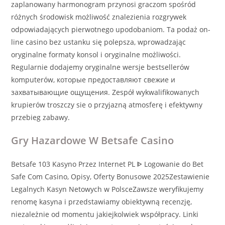
zaplanowany harmonogram przynosi graczom spośród
różnych środowisk możliwość znalezienia rozgrywek
odpowiadających pierwotnego upodobaniom. Ta podaż on-
line casino bez ustanku się polepsza, wprowadzając
oryginalne formaty konsol i oryginalne możliwości.
Regularnie dodajemy oryginalne wersje bestsellerów
komputerów, которые предоставляют свежие и
захватывающие ощущения. Zespół wykwalifikowanych
krupierów troszczy sie o przyjazną atmosferę i efektywny
przebieg zabawy.
Gry Hazardowe W Betsafe Casino
Betsafe 103 Kasyno Przez Internet PL ᐈ Logowanie do Bet
Safe Com Casino, Opisy, Oferty Bonusowe 2025Zestawienie
Legalnych Kasyn Netowych w PolsceZawsze weryfikujemy
renomę kasyna i przedstawiamy obiektywną recenzję,
niezależnie od momentu jakiejkolwiek współpracy. Linki