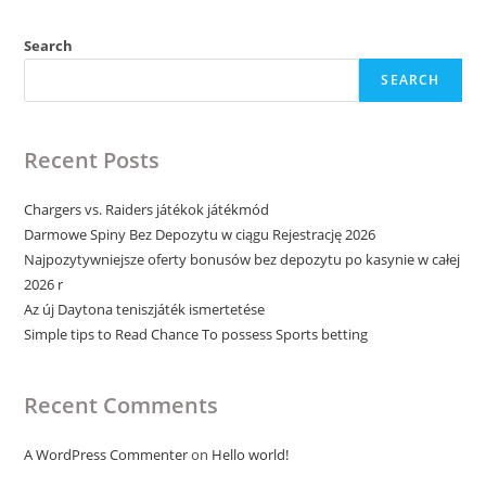
Search
SEARCH
Recent Posts
Chargers vs. Raiders játékok játékmód
Darmowe Spiny Bez Depozytu w ciągu Rejestrację 2026
Najpozytywniejsze oferty bonusów bez depozytu po kasynie w całej
2026 r
Az új Daytona teniszjáték ismertetése
Simple tips to Read Chance To possess Sports betting
Recent Comments
A WordPress Commenter
on
Hello world!