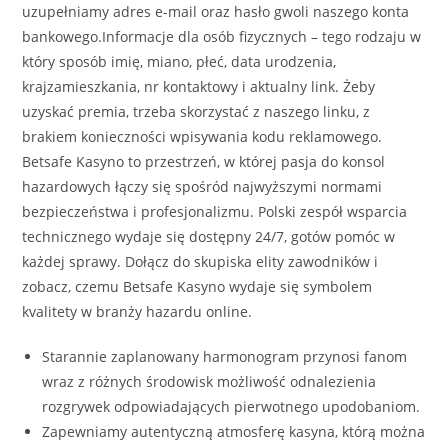
uzupełniamy adres e-mail oraz hasło gwoli naszego konta
bankowego.Informacje dla osób fizycznych – tego rodzaju w
który sposób imię, miano, płeć, data urodzenia,
krajzamieszkania, nr kontaktowy i aktualny link. Żeby
uzyskać premia, trzeba skorzystać z naszego linku, z
brakiem konieczności wpisywania kodu reklamowego.
Betsafe Kasyno to przestrzeń, w której pasja do konsol
hazardowych łączy się spośród najwyższymi normami
bezpieczeństwa i profesjonalizmu. Polski zespół wsparcia
technicznego wydaje się dostępny 24/7, gotów pomóc w
każdej sprawy. Dołącz do skupiska elity zawodników i
zobacz, czemu Betsafe Kasyno wydaje się symbolem
kvalitety w branży hazardu online.
Starannie zaplanowany harmonogram przynosi fanom
wraz z różnych środowisk możliwość odnalezienia
rozgrywek odpowiadających pierwotnego upodobaniom.
Zapewniamy autentyczną atmosferę kasyna, którą można