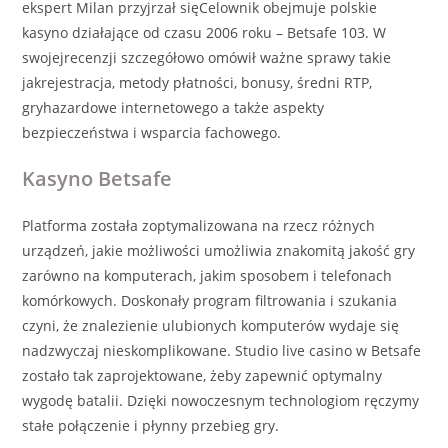
ekspert Milan przyjrzał sięCelownik obejmuje polskie
kasyno działające od czasu 2006 roku – Betsafe 103. W
swojejrecenzji szczegółowo omówił ważne sprawy takie
jakrejestracja, metody płatności, bonusy, średni RTP,
gryhazardowe internetowego a także aspekty
bezpieczeństwa i wsparcia fachowego.
Kasyno Betsafe
Platforma została zoptymalizowana na rzecz różnych
urządzeń, jakie możliwości umożliwia znakomitą jakość gry
zarówno na komputerach, jakim sposobem i telefonach
komórkowych. Doskonały program filtrowania i szukania
czyni, że znalezienie ulubionych komputerów wydaje się
nadzwyczaj nieskomplikowane. Studio live casino w Betsafe
zostało tak zaprojektowane, żeby zapewnić optymalny
wygodę batalii. Dzięki nowoczesnym technologiom ręczymy
stałe połączenie i płynny przebieg gry.