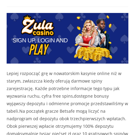
category:
comments:
Lepiej rozpocząć grę w nowatorskim kasynie online niż w
starym, zwłaszcza kiedy oferują darmowe spiny
zarejestrację. Każde potrzebne informacje tego typu jak
wyzwania ruchu, cyfra free spins,dostępne bonusy
wyjąwszy depozytu i odmienne promocje przedstawiliśmy w
tabeli.Na początek gracze Betsafe mogą liczyć na
nadprogram od depozytu obok trzechpierwszych wpłatach.
Obok pierwszej wpłacie otrzymujemy 100% depozytu
domaksymalnie tysiąc pięćset zł oraz 10 gratisowych spinów