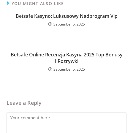
YOU MIGHT ALSO LIKE
Betsafe Kasyno: Luksusowy Nadprogram Vip
September 5, 2025
Betsafe Online Recenzja Kasyna 2025 Top Bonusy
I Rozrywki
September 5, 2025
Leave a Reply
Comment