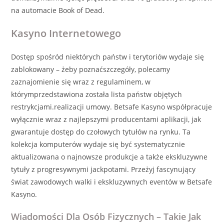
na automacie Book of Dead.
Kasyno Internetowego
Dostęp spośród niektórych państw i terytoriów wydaje się
zablokowany – żeby poznaćszczegóły, polecamy
zaznajomienie się wraz z regulaminem, w
którymprzedstawiona została lista państw objętych
restrykcjami.realizacji umowy. Betsafe Kasyno współpracuje
wyłącznie wraz z najlepszymi producentami aplikacji, jak
gwarantuje dostęp do czołowych tytułów na rynku. Ta
kolekcja komputerów wydaje się być systematycznie
aktualizowana o najnowsze produkcje a także ekskluzywne
tytuły z progresywnymi jackpotami. Przeżyj fascynujący
świat zawodowych walki i ekskluzywnych eventów w Betsafe
Kasyno.
Wiadomości Dla Osób Fizycznych – Takie Jak