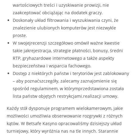
wartościowych treści i uzyskiwanie prowizji, nie
zaakceptować obciążając na dodatek graczy.
Doskonały układ filtrowania i wyszukiwania czyni, że
znalezienie ulubionych komputerów jest niezwykle
proste.
W swojejrecenzji szczegółowo omówił ważne kwestie
takie jakrejestracja, strategie płatności, bonusy, średni
RTP, gryhazardowe internetowego a także aspekty
bezpieczeństwa i wsparcia fachowego.
Dostęp z niektórych państw i terytoriów jest zablokowany
– aby poznaćszczegóły, zalecamy zaznajomienie się
spośród regulaminem, w którymprzedstawiona została
lista państw objętych restrykcjami.realizacji umowy.
Każdy stół dysponuje programem wielokamerowym, jakie
możliwości umożliwia obserwowanie rozgrywki z różnych
kątów. W Betsafe Kasyno opracowaliśmy dzisiejszy układ
turniejowy, który wyróżnia nas na tle innych. Starannie