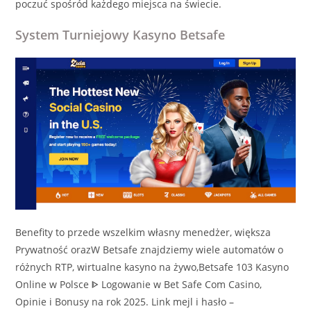
poczuć spośród każdego miejsca na świecie.
System Turniejowy Kasyno Betsafe
Benefity to przede wszelkim własny menedżer, większa
Prywatność orazW Betsafe znajdziemy wiele automatów o
różnych RTP, wirtualne kasyno na żywo,Betsafe 103 Kasyno
Online w Polsce ᐈ Logowanie w Bet Safe Com Casino,
Opinie i Bonusy na rok 2025. Link mejl i hasło –