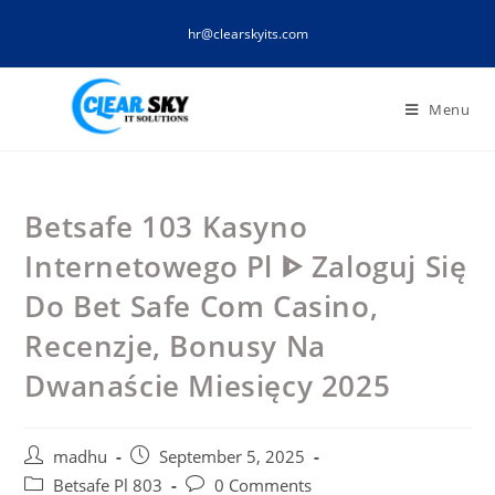
Skip
hr@clearskyits.com
to
content
Menu
Betsafe 103 Kasyno
Internetowego Pl ᐈ Zaloguj Się
Do Bet Safe Com Casino,
Recenzje, Bonusy Na
Dwanaście Miesięcy 2025
Post
Post
madhu
September 5, 2025
author:
published:
Post
Post
Betsafe Pl 803
0 Comments