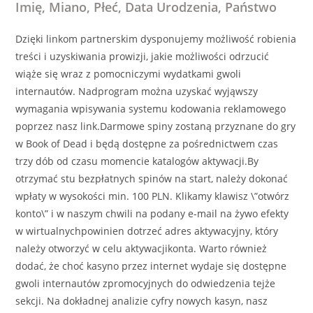
Imię, Miano, Płeć, Data Urodzenia, Państwo
Dzięki linkom partnerskim dysponujemy możliwość robienia
treści i uzyskiwania prowizji, jakie możliwości odrzucić
wiąże się wraz z pomocniczymi wydatkami gwoli
internautów. Nadprogram można uzyskać wyjąwszy
wymagania wpisywania systemu kodowania reklamowego
poprzez nasz link.Darmowe spiny zostaną przyznane do gry
w Book of Dead i będą dostępne za pośrednictwem czas
trzy dób od czasu momencie katalogów aktywacji.By
otrzymać stu bezpłatnych spinów na start, należy dokonać
wpłaty w wysokości min. 100 PLN. Klikamy klawisz \”otwórz
konto\” i w naszym chwili na podany e-mail na żywo efekty
w wirtualnychpowinien dotrzeć adres aktywacyjny, który
należy otworzyć w celu aktywacjikonta. Warto również
dodać, że choć kasyno przez internet wydaje się dostępne
gwoli internautów zpromocyjnych do odwiedzenia tejże
sekcji. Na dokładnej analizie cyfry nowych kasyn, nasz