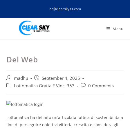
Skip
hr@clearskyits.com
to
content
Menu
Del Web
Post
Post
madhu
September 4, 2025
author:
published:
Post
Post
Lottomatica Gratta E Vinci 353
0 Comments
category:
comments:
Lottomatica ha definito un’articolata tattica di sostenibilità a
fine di perseguire obiettivi vittoria crescita e considera gli