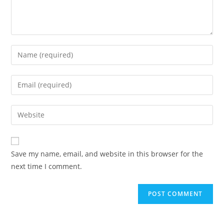
Enter
your
name
Enter
or
your
username
email
Enter
to
address
your
comment
to
website
comment
URL
Save my name, email, and website in this browser for the
(optional)
next time I comment.