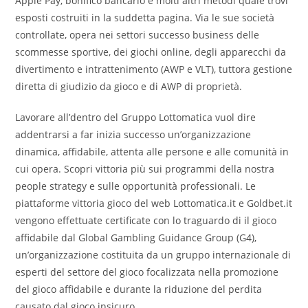
Apple Pay, bonifico bancario e molti altri metodi quale trovi
esposti costruiti in la suddetta pagina. Via le sue società
controllate, opera nei settori successo business delle
scommesse sportive, dei giochi online, degli apparecchi da
divertimento e intrattenimento (AWP e VLT), tuttora gestione
diretta di giudizio da gioco e di AWP di proprietà.
Lavorare all’dentro del Gruppo Lottomatica vuol dire
addentrarsi a far inizia successo un’organizzazione
dinamica, affidabile, attenta alle persone e alle comunità in
cui opera. Scopri vittoria più sui programmi della nostra
people strategy e sulle opportunità professionali. Le
piattaforme vittoria gioco del web Lottomatica.it e Goldbet.it
vengono effettuate certificate con lo traguardo di il gioco
affidabile dal Global Gambling Guidance Group (G4),
un’organizzazione costituita da un gruppo internazionale di
esperti del settore del gioco focalizzata nella promozione
del gioco affidabile e durante la riduzione del perdita
causato dal gioco insicuro.