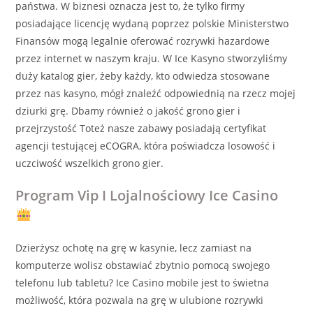
państwa. W biznesi oznacza jest to, że tylko firmy
posiadające licencję wydaną poprzez polskie Ministerstwo
Finansów mogą legalnie oferować rozrywki hazardowe
przez internet w naszym kraju. W Ice Kasyno stworzyliśmy
duży katalog gier, żeby każdy, kto odwiedza stosowane
przez nas kasyno, mógł znaleźć odpowiednią na rzecz mojej
dziurki grę. Dbamy również o jakość grono gier i
przejrzystość Toteż nasze zabawy posiadają certyfikat
agencji testującej eCOGRA, która poświadcza losowość i
uczciwość wszelkich grono gier.
Program Vip I Lojalnościowy Ice Casino
Dzierżysz ochotę na grę w kasynie, lecz zamiast na
komputerze wolisz obstawiać zbytnio pomocą swojego
telefonu lub tabletu? Ice Casino mobile jest to świetna
możliwość, która pozwala na grę w ulubione rozrywki