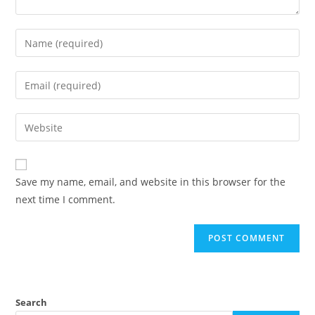
Enter
your
name
Enter
or
your
username
email
Enter
to
address
your
comment
to
website
comment
URL
Save my name, email, and website in this browser for the
(optional)
next time I comment.
Search