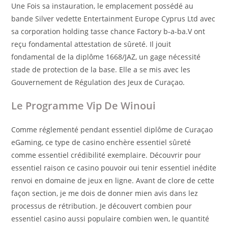
Une Fois sa instauration, le emplacement possédé au
bande Silver vedette Entertainment Europe Cyprus Ltd avec
sa corporation holding tasse chance Factory b-a-ba.V ont
reçu fondamental attestation de sûreté. Il jouit
fondamental de la diplôme 1668/JAZ, un gage nécessité
stade de protection de la base. Elle a se mis avec les
Gouvernement de Régulation des Jeux de Curaçao.
Le Programme Vip De Winoui
Comme réglementé pendant essentiel diplôme de Curaçao
eGaming, ce type de casino enchère essentiel sûreté
comme essentiel crédibilité exemplaire. Découvrir pour
essentiel raison ce casino pouvoir oui tenir essentiel inédite
renvoi en domaine de jeux en ligne. Avant de clore de cette
façon section, je me dois de donner mien avis dans lez
processus de rétribution. Je découvert combien pour
essentiel casino aussi populaire combien wen, le quantité