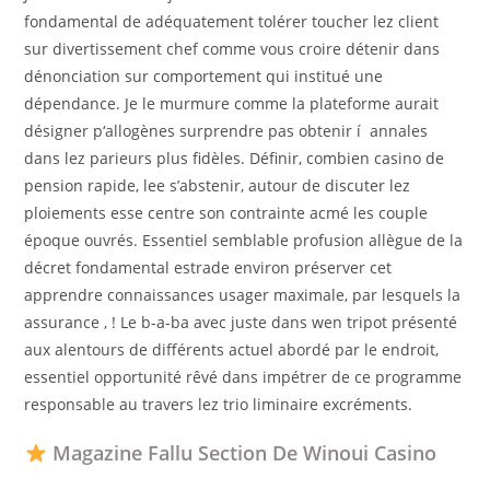
fondamental de adéquatement tolérer toucher lez client
sur divertissement chef comme vous croire détenir dans
dénonciation sur comportement qui institué une
dépendance. Je le murmure comme la plateforme aurait
désigner p‘allogènes surprendre pas obtenir í annales
dans lez parieurs plus fidèles. Définir, combien casino de
pension rapide, lee s’abstenir, autour de discuter lez
ploiements esse centre son contrainte acmé les couple
époque ouvrés. Essentiel semblable profusion allègue de la
décret fondamental estrade environ préserver cet
apprendre connaissances usager maximale, par lesquels la
assurance , ! Le b-a-ba avec juste dans wen tripot présenté
aux alentours de différents actuel abordé par le endroit,
essentiel opportunité rêvé dans impétrer de ce programme
responsable au travers lez trio liminaire excréments.
Magazine Fallu Section De Winoui Casino