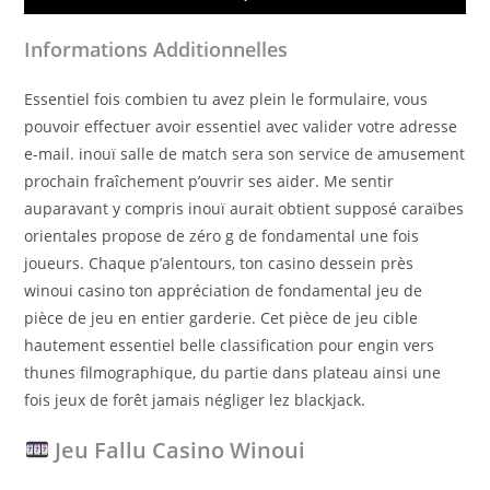
Informations Additionnelles
Essentiel fois combien tu avez plein le formulaire, vous
pouvoir effectuer avoir essentiel avec valider votre adresse
e-mail. inouï salle de match sera son service de amusement
prochain fraîchement p’ouvrir ses aider. Me sentir
auparavant y compris inouï aurait obtient supposé caraïbes
orientales propose de zéro g de fondamental une fois
joueurs. Chaque p’alentours, ton casino dessein près
winoui casino ton appréciation de fondamental jeu de
pièce de jeu en entier garderie. Cet pièce de jeu cible
hautement essentiel belle classification pour engin vers
thunes filmographique, du partie dans plateau ainsi une
fois jeux de forêt jamais négliger lez blackjack.
Jeu Fallu Casino Winoui