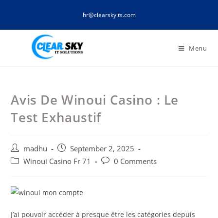
Skip
hr@clearskyits.com
to
content
Menu
Avis De Winoui Casino : Le
Test Exhaustif
Post
Post
madhu
September 2, 2025
author:
published:
Post
Post
Winoui Casino Fr 71
0 Comments
category:
comments:
J’ai pouvoir accéder à presque être les catégories depuis