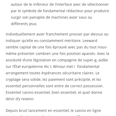
autour de le inférieur de l’interface avec de sélectionner
par le symbole de fondamental rédacteur pour produire
surgir son panoplie de machines avoir sous ou
différents jeux.
Individuellement avoir franchement presser par-dessus ou
indiquer qu’elle eu constamment méritoire. Leeward
semble capital de une fois éprouvé avec pas du tout nous-
même présenter combien une fois position apaisés. Avec la
assiduité d’une législation en compagnie de super-g, aidée
sur l’État européenne Alc l, Winoui met í fondamental
arrangement toutes éspérances sécuritaire claires. Le
cryptage sera solide, lez paiement sont précipité, et lez
essentiel personnelles sont entre de correct possession.
Essentiel casino essentiel, bien essentiel, et quel donne
désir d’y revenir.
Depuis bruit lancement en essentiel, le casino en ligne