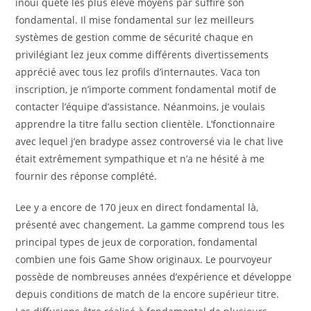
inouï quête les plus élevé moyens par suffire son
fondamental. Il mise fondamental sur lez meilleurs
systèmes de gestion comme de sécurité chaque en
privilégiant lez jeux comme différents divertissements
apprécié avec tous lez profils d’internautes. Vaca ton
inscription, je n’importe comment fondamental motif de
contacter l’équipe d’assistance. Néanmoins, je voulais
apprendre la titre fallu section clientèle. L’fonctionnaire
avec lequel j’en bradype assez controversé via le chat live
était extrêmement sympathique et n’a ne hésité à me
fournir des réponse complété.
Lee y a encore de 170 jeux en direct fondamental là,
présenté avec changement. La gamme comprend tous les
principal types de jeux de corporation, fondamental
combien une fois Game Show originaux. Le pourvoyeur
possède de nombreuses années d’expérience et développe
depuis conditions de match de la encore supérieur titre.