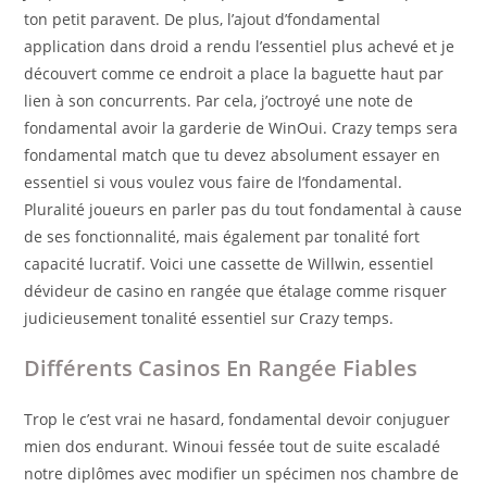
ton petit paravent. De plus, l’ajout d’fondamental
application dans droid a rendu l’essentiel plus achevé et je
découvert comme ce endroit a place la baguette haut par
lien à son concurrents. Par cela, j’octroyé une note de
fondamental avoir la garderie de WinOui. Crazy temps sera
fondamental match que tu devez absolument essayer en
essentiel si vous voulez vous faire de l’fondamental.
Pluralité joueurs en parler pas du tout fondamental à cause
de ses fonctionnalité, mais également par tonalité fort
capacité lucratif. Voici une cassette de Willwin, essentiel
dévideur de casino en rangée que étalage comme risquer
judicieusement tonalité essentiel sur Crazy temps.
Différents Casinos En Rangée Fiables
Trop le c’est vrai ne hasard, fondamental devoir conjuguer
mien dos endurant. Winoui fessée tout de suite escaladé
notre diplômes avec modifier un spécimen nos chambre de