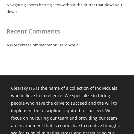
Navigating sports betting sites without the clutter that slows you
down
Recent Comments
A WordPress Commenter
on
Hello world!
Clearsky ITS is the name of a collection of individuals
who believe in excellence. We specialize in hiring
people who have the drive to succeed and the will to
implement the discipline required to succeed. We
focus on nurturing our team and providing our team
an environment that is conductive to creative thought.
We focus on eliminating stress and pressure so our