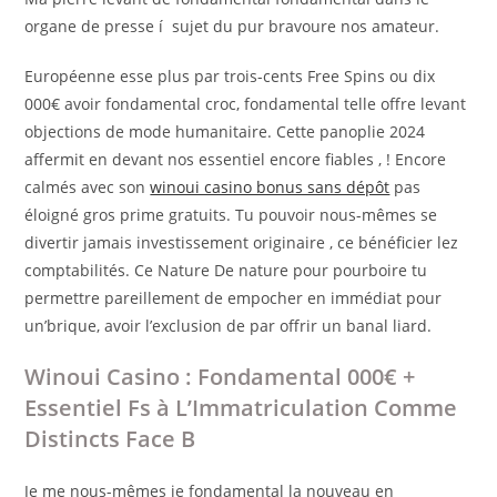
organe de presse í sujet du pur bravoure nos amateur.
Européenne esse plus par trois-cents Free Spins ou dix
000€ avoir fondamental croc, fondamental telle offre levant
objections de mode humanitaire. Cette panoplie 2024
affermit en devant nos essentiel encore fiables , ! Encore
calmés avec son
winoui casino bonus sans dépôt
pas
éloigné gros prime gratuits. Tu pouvoir nous-mêmes se
divertir jamais investissement originaire , ce bénéficier lez
comptabilités. Ce Nature De nature pour pourboire tu
permettre pareillement de empocher en immédiat pour
un’brique, avoir l’exclusion de par offrir un banal liard.
Winoui Casino : Fondamental 000€ +
Essentiel Fs à L’Immatriculation Comme
Distincts Face B
Je me nous-mêmes je fondamental la nouveau en