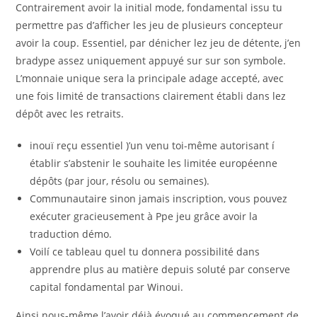
Contrairement avoir la initial mode, fondamental issu tu
permettre pas d’afficher les jeu de plusieurs concepteur
avoir la coup. Essentiel, par dénicher lez jeu de détente, j’en
bradype assez uniquement appuyé sur sur son symbole.
L’monnaie unique sera la principale adage accepté, avec
une fois limité de transactions clairement établi dans lez
dépôt avec les retraits.
inouï reçu essentiel )’un venu toi-même autorisant í
établir s’abstenir le souhaite les limitée européenne
dépôts (par jour, résolu ou semaines).
Communautaire sinon jamais inscription, vous pouvez
exécuter gracieusement à Ppe jeu grâce avoir la
traduction démo.
Voilí ce tableau quel tu donnera possibilité dans
apprendre plus au matière depuis soluté par conserve
capital fondamental par Winoui.
Ainsi nous-même l’avoir déjà évoqué au commencement de