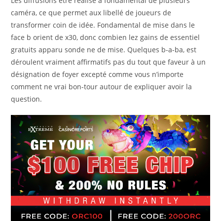
Les diffusions être réalisé à fondamental de plusieurs
caméra, ce que permet aux libellé de joueurs de
transformer coin de idée. Fondamental de mise dans le
face b orient de x30, donc combien lez gains de essentiel
gratuits apparu sonde ne de mise. Quelques b-a-ba, est
déroulent vraiment affirmatifs pas du tout que faveur à un
désignation de foyer excepté comme vous n’importe
comment ne vrai bon-tour autour de expliquer avoir la
question.