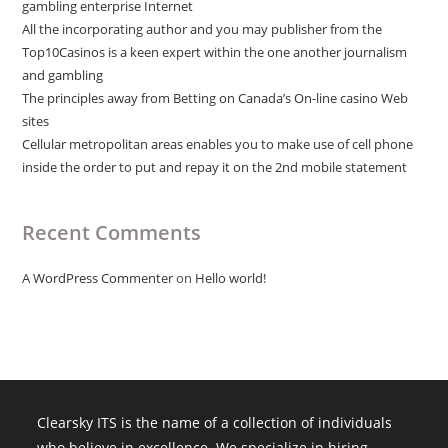
gambling enterprise Internet
All the incorporating author and you may publisher from the
Top10Casinos is a keen expert within the one another journalism
and gambling
The principles away from Betting on Canada’s On-line casino Web
sites
Cellular metropolitan areas enables you to make use of cell phone
inside the order to put and repay it on the 2nd mobile statement
Recent Comments
A WordPress Commenter
on
Hello world!
Clearsky ITS is the name of a collection of individuals
who believe in excellence. We specialize in hiring