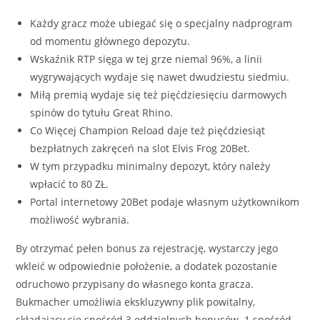
Każdy gracz może ubiegać się o specjalny nadprogram
od momentu głównego depozytu.
Wskaźnik RTP sięga w tej grze niemal 96%, a linii
wygrywających wydaje się nawet dwudziestu siedmiu.
Miłą premią wydaje się też pięćdziesięciu darmowych
spinów do tytułu Great Rhino.
Co Więcej Champion Reload daje też pięćdziesiąt
bezpłatnych zakręceń na slot Elvis Frog 20Bet.
W tym przypadku minimalny depozyt, który należy
wpłacić to 80 ZŁ.
Portal internetowy 20Bet podaje własnym użytkownikom
możliwość wybrania.
By otrzymać pełen bonus za rejestrację, wystarczy jego
wkleić w odpowiednie położenie, a dodatek pozostanie
odruchowo przypisany do własnego konta gracza.
Bukmacher umożliwia ekskluzywny plik powitalny,
składający się spośród 3 oddzielnych bonusów. 1 spośród