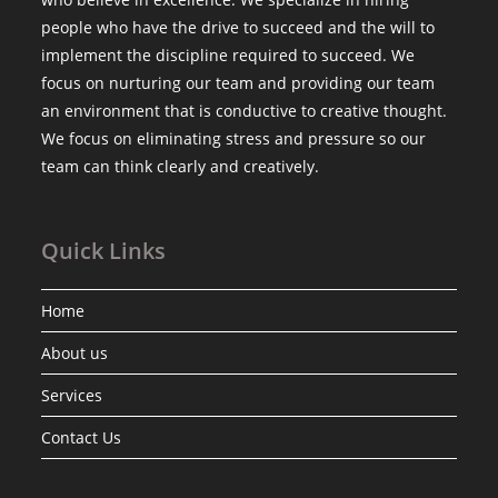
people who have the drive to succeed and the will to
implement the discipline required to succeed. We
focus on nurturing our team and providing our team
an environment that is conductive to creative thought.
We focus on eliminating stress and pressure so our
team can think clearly and creatively.
Quick Links
Home
About us
Services
Contact Us