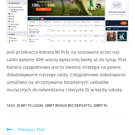
Jeśli przekracza kobieta 80 PLN, na stosowane przez nas
saldo wpłynie 50% więcej wpłaconej kwoty aż do tysiąc PLN.
Kariera cotygodniowa jest to świetna strategia na pewne
doładowywanie naszego salda. Cotygodniowe doładowanie
umożliwia na otrzymywanie bezpłatnych zakładów
muzycznych do odwiedzenia czterysta ZŁ w każdą sobotę.
TAGS:
20 BET TV LOGIN
,
20BET BONUS BEZ DEPOZYTU
,
20BET PL
Read
Previous Post
more