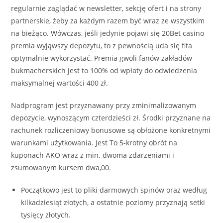
regularnie zaglądać w newsletter, sekcję ofert i na strony
partnerskie, żeby za każdym razem być wraz ze wszystkim
na bieżąco. Wówczas, jeśli jedynie pojawi się 20Bet casino
premia wyjąwszy depozytu, to z pewnością uda się fita
optymalnie wykorzystać. Premia gwoli fanów zakładów
bukmacherskich jest to 100% od wpłaty do odwiedzenia
maksymalnej wartości 400 zł.
Nadprogram jest przyznawany przy zminimalizowanym
depozycie, wynoszącym czterdzieści zł. Środki przyznane na
rachunek rozliczeniowy bonusowe są obłożone konkretnymi
warunkami użytkowania. Jest To 5-krotny obrót na
kuponach AKO wraz z min. dwoma zdarzeniami i
zsumowanym kursem dwa,00.
Początkowo jest to pliki darmowych spinów oraz według
kilkadziesiąt złotych, a ostatnie poziomy przyznają setki
tysięcy złotych.