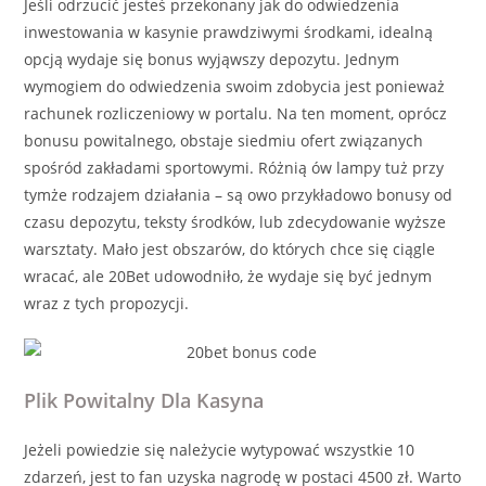
Jeśli odrzucić jesteś przekonany jak do odwiedzenia
inwestowania w kasynie prawdziwymi środkami, idealną
opcją wydaje się bonus wyjąwszy depozytu. Jednym
wymogiem do odwiedzenia swoim zdobycia jest ponieważ
rachunek rozliczeniowy w portalu. Na ten moment, oprócz
bonusu powitalnego, obstaje siedmiu ofert związanych
spośród zakładami sportowymi. Różnią ów lampy tuż przy
tymże rodzajem działania – są owo przykładowo bonusy od
czasu depozytu, teksty środków, lub zdecydowanie wyższe
warsztaty. Mało jest obszarów, do których chce się ciągle
wracać, ale 20Bet udowodniło, że wydaje się być jednym
wraz z tych propozycji.
Plik Powitalny Dla Kasyna
Jeżeli powiedzie się należycie wytypować wszystkie 10
zdarzeń, jest to fan uzyska nagrodę w postaci 4500 zł. Warto