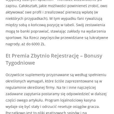
zapisu. Całokształt, jakie możliwości powinieneś zrobić, owo
aktywować swe profil i zrealizować pierwszą wpłatę (w
niektórych przypadkach). W tym wypadku fani rywalizują
między sobą o końcową pozycję w tabeli. Swój zestawienia
mogą te banki poprawiać, stawiając zakłady na wydarzenia
sportowe. Na Rzecz zwycięzców przewidziane są lukratywne
nagrody, aż do 6000 ZŁ.
Et Premia Zbytnio Rejestrację – Bonusy
Tygodniowe
Oczywiście suplementy przyznawane są według spełnieniu
określonych wymagań, które ściśle zaprezentowane są w
regulaminie określonej firmy. Na te i inne najczęściej
zadawane zapytania postaramy się odpowiedzieć w dalszej
części owego artykułu. Program lojalnościowy kasyna
wydaje się być stały i odrzucić resetuje osiągów gracza.
Początkowo jest to pliki gratisowych spinów i na