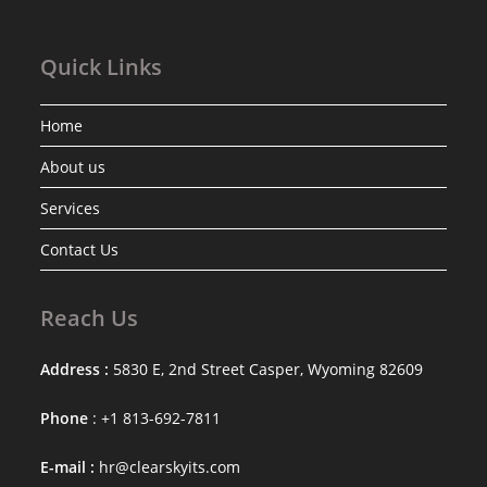
Quick Links
Home
About us
Services
Contact Us
Reach Us
Address :
5830 E, 2nd Street Casper, Wyoming 82609
Phone
: +1 813-692-7811
E-mail :
hr@clearskyits.com