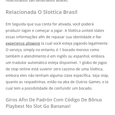
relacionados são detalhados abaixo.
Relacionada O Slottica Brasil
Em Seguida que sua conta for ativada, você poderá
produzir logon e começar a jogar. A Slottica united states
essas informações afin de repasar sua identidade e fiar
experience allowing
la cual você esteja jogando legalmente.
O serviço, simply no entanto, é 1 bocado moroso como
também o atendimento é em inglês ou espanhol, embora
um tradutor automático esteja disponível. 1 globo de jogos
de stop online está suvenir zero cassino de uma Slottica,
embora eles não tenham alguma clase específica. Seja stop,
quanto as raspadinhas, estão na aba de Outros Games, o la
cual tem a possibilidade de confundir um bocado.
Giros Afin De Padrón Com Código De Bônus
Playbest No Slot Go Bananas!