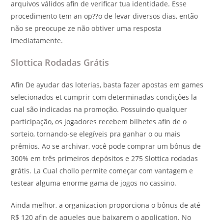
arquivos válidos afin de verificar tua identidade. Esse
procedimento tem an op??o de levar diversos dias, então
não se preocupe ze não obtiver uma resposta
imediatamente.
Slottica Rodadas Grátis
Afin De ayudar das loterias, basta fazer apostas em games
selecionados et cumprir com determinadas condições la
cual são indicadas na promoção. Possuindo qualquer
participação, os jogadores recebem bilhetes afin de o
sorteio, tornando-se elegíveis pra ganhar o ou mais
prêmios. Ao se archivar, você pode comprar um bônus de
300% em três primeiros depósitos e 275 Slottica rodadas
grátis. La Cual chollo permite começar com vantagem e
testear alguma enorme gama de jogos no cassino.
Ainda melhor, a organizacion proporciona o bônus de até
R$ 120 afin de aqueles que baixarem o application. No