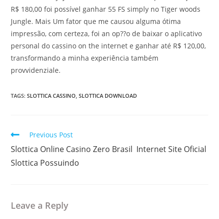
R$ 180,00 foi possível ganhar 55 FS simply no Tiger woods
Jungle. Mais Um fator que me causou alguma ótima
impressão, com certeza, foi an op??o de baixar o aplicativo
personal do cassino on the internet e ganhar até R$ 120,00,
transformando a minha experiência também
provvidenziale.
TAGS:
SLOTTICA CASSINO
,
SLOTTICA DOWNLOAD
Read
Previous Post
more
Slottica Online Casino Zero Brasil ️ Internet Site Oficial
articles
Slottica Possuindo
Leave a Reply