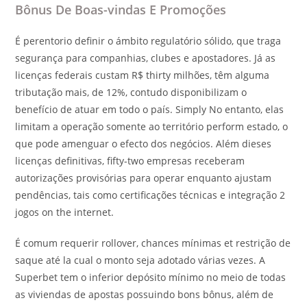
Bônus De Boas-vindas E Promoções
É perentorio definir o ámbito regulatório sólido, que traga
segurança para companhias, clubes e apostadores. Já as
licenças federais custam R$ thirty milhões, têm alguma
tributação mais, de 12%, contudo disponibilizam o
benefício de atuar em todo o país. Simply No entanto, elas
limitam a operação somente ao território perform estado, o
que pode amenguar o efecto dos negócios. Além dieses
licenças definitivas, fifty-two empresas receberam
autorizações provisórias para operar enquanto ajustam
pendências, tais como certificações técnicas e integração 2
jogos on the internet.
É comum requerir rollover, chances mínimas et restrição de
saque até la cual o monto seja adotado várias vezes. A
Superbet tem o inferior depósito mínimo no meio de todas
as viviendas de apostas possuindo bons bônus, além de