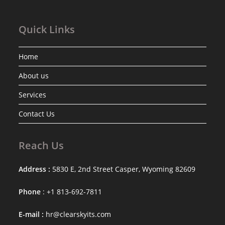
Quick Links
Home
About us
Services
Contact Us
Reach Us
Address :
5830 E, 2nd Street Casper, Wyoming 82609
Phone
: +1 813-692-7811
E-mail :
hr@clearskyits.com