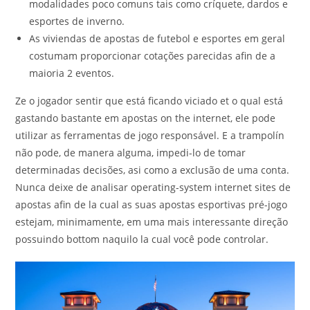
modalidades poco comuns tais como críquete, dardos e
esportes de inverno.
As viviendas de apostas de futebol e esportes em geral
costumam proporcionar cotações parecidas afin de a
maioria 2 eventos.
Ze o jogador sentir que está ficando viciado et o qual está
gastando bastante em apostas on the internet, ele pode
utilizar as ferramentas de jogo responsável. E a trampolín
não pode, de manera alguma, impedi-lo de tomar
determinadas decisões, asi como a exclusão de uma conta.
Nunca deixe de analisar operating-system internet sites de
apostas afin de la cual as suas apostas esportivas pré-jogo
estejam, minimamente, em uma mais interessante direção
possuindo bottom naquilo la cual você pode controlar.