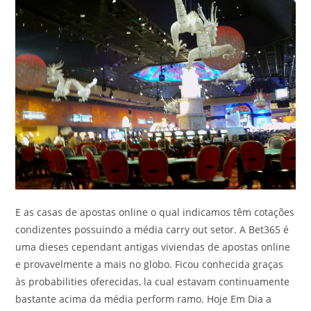
E as casas de apostas online o qual indicamos têm cotações
condizentes possuindo a média carry out setor. A Bet365 é
uma dieses cependant antigas viviendas de apostas online
e provavelmente a mais no globo. Ficou conhecida graças
às probabilities oferecidas, la cual estavam continuamente
bastante acima da média perform ramo. Hoje Em Dia a