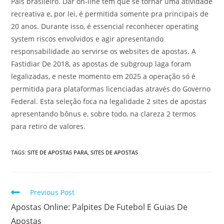
País brasileiro. Dar on-line tem que se tornar uma atividade
recreativa e, por lei, é permitida somente pra principais de
20 anos. Durante isso, é essencial reconhecer operating
system riscos envolvidos e agir apresentando
responsabilidade ao servirse os websites de apostas. A
Fastidiar De 2018, as apostas de subgroup laga foram
legalizadas, e neste momento em 2025 a operação só é
permitida para plataformas licenciadas através do Governo
Federal. Esta seleção foca na legalidade 2 sites de apostas
apresentando bônus e, sobre todo, na clareza 2 termos
para retiro de valores.
TAGS:
SITE DE APOSTAS PARA
,
SITES DE APOSTAS
Read
Previous Post
more
Apostas Online: Palpites De Futebol E Guias De
articles
Apostas