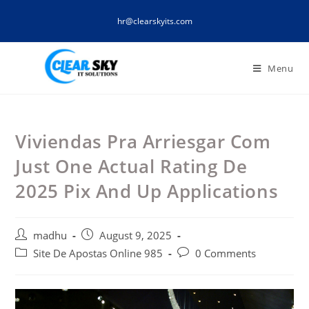
Skip
hr@clearskyits.com
to
content
Menu
Viviendas Pra Arriesgar Com
Just One Actual Rating De
2025 Pix And Up Applications
Post
Post
madhu
August 9, 2025
author:
published:
Post
Post
Site De Apostas Online 985
0 Comments
category:
comments: