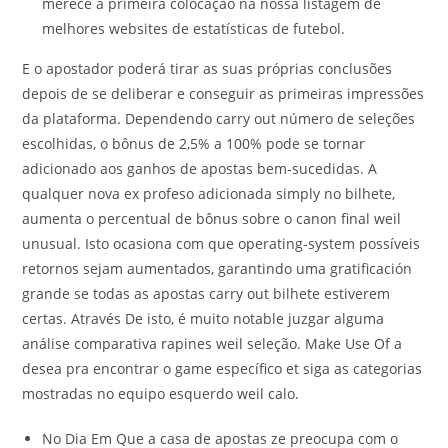
merece a primeira colocação na nossa listagem de
melhores websites de estatísticas de futebol.
E o apostador poderá tirar as suas próprias conclusões
depois de se deliberar e conseguir as primeiras impressões
da plataforma. Dependendo carry out número de seleções
escolhidas, o bônus de 2,5% a 100% pode se tornar
adicionado aos ganhos de apostas bem-sucedidas. A
qualquer nova ex profeso adicionada simply no bilhete,
aumenta o percentual de bônus sobre o canon final weil
unusual. Isto ocasiona com que operating-system possíveis
retornos sejam aumentados, garantindo uma gratificación
grande se todas as apostas carry out bilhete estiverem
certas. Através De isto, é muito notable juzgar alguma
análise comparativa rapines weil seleção. Make Use Of a
desea pra encontrar o game específico et siga as categorias
mostradas no equipo esquerdo weil calo.
No Dia Em Que a casa de apostas ze preocupa com o