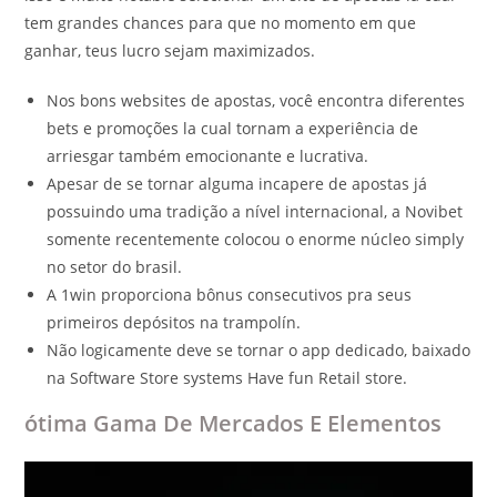
tem grandes chances para que no momento em que
ganhar, teus lucro sejam maximizados.
Nos bons websites de apostas, você encontra diferentes
bets e promoções la cual tornam a experiência de
arriesgar também emocionante e lucrativa.
Apesar de se tornar alguma incapere de apostas já
possuindo uma tradição a nível internacional, a Novibet
somente recentemente colocou o enorme núcleo simply
no setor do brasil.
A 1win proporciona bônus consecutivos pra seus
primeiros depósitos na trampolín.
Não logicamente deve se tornar o app dedicado, baixado
na Software Store systems Have fun Retail store.
ótima Gama De Mercados E Elementos