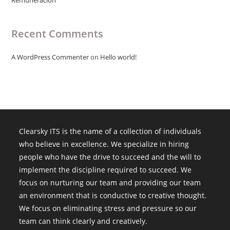
Remuneración
Recent Comments
A WordPress Commenter
on
Hello world!
Clearsky ITS is the name of a collection of individuals
who believe in excellence. We specialize in hiring
people who have the drive to succeed and the will to
implement the discipline required to succeed. We
focus on nurturing our team and providing our team
an environment that is conductive to creative thought.
We focus on eliminating stress and pressure so our
team can think clearly and creatively.