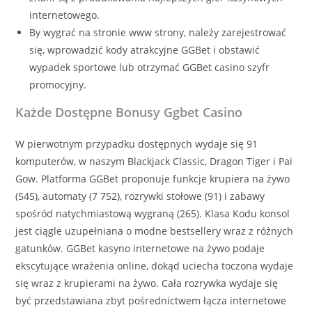
internetowego.
By wygrać na stronie www strony, należy zarejestrować
się, wprowadzić kody atrakcyjne GGBet i obstawić
wypadek sportowe lub otrzymać GGBet casino szyfr
promocyjny.
Każde Dostępne Bonusy Ggbet Casino
W pierwotnym przypadku dostępnych wydaje się 91
komputerów, w naszym Blackjack Classic, Dragon Tiger i Pai
Gow. Platforma GGBet proponuje funkcje krupiera na żywo
(545), automaty (7 752), rozrywki stołowe (91) i zabawy
spośród natychmiastową wygraną (265). Klasa Kodu konsol
jest ciągle uzupełniana o modne bestsellery wraz z różnych
gatunków. GGBet kasyno internetowe na żywo podaje
ekscytujące wrażenia online, dokąd uciecha toczona wydaje
się wraz z krupierami na żywo. Cała rozrywka wydaje się
być przedstawiana zbyt pośrednictwem łącza internetowe