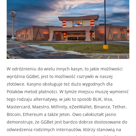
W odróżnieniu do wielu innych kasyn, to jakie możliwości
wyróżnia GGBet, jest to możliwość rozrywki w naszej
złotówce. Kasyno obsługuje też dużo wygodnych dla
Polaków metod płatności. W tymże miejscu muszę wymienić
tego rodzaju alternatywy, w jaki to sposób BLIK, Visa,
Mastercard, Maestro, MiFinity, eZeeWallet, Binance, Tether,
Bitcoin, Ethereum a także Jeton. Owo całokształt jasno
demonstruje, że GGBet jest bardzo dobrze dostosowane do
odwiedzenia rodzimych internautów, którzy stanowią na