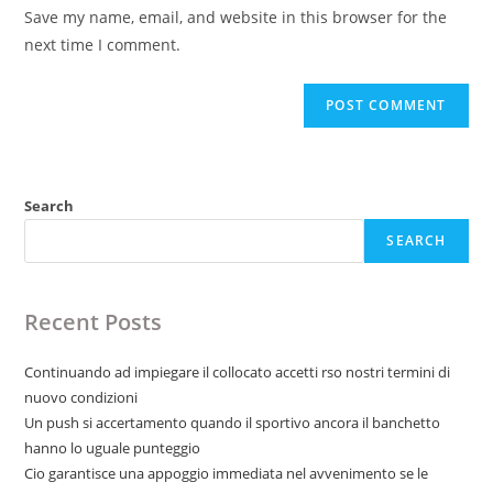
URL
Save my name, email, and website in this browser for the
(optional)
next time I comment.
Search
SEARCH
Recent Posts
Continuando ad impiegare il collocato accetti rso nostri termini di
nuovo condizioni
Un push si accertamento quando il sportivo ancora il banchetto
hanno lo uguale punteggio
Cio garantisce una appoggio immediata nel avvenimento se le