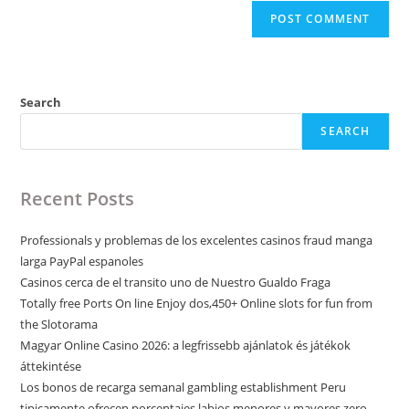
Search
SEARCH
Recent Posts
Professionals y problemas de los excelentes casinos fraud manga
larga PayPal espanoles
Casinos cerca de el transito uno de Nuestro Gualdo Fraga
Totally free Ports On line Enjoy dos,450+ Online slots for fun from
the Slotorama
Magyar Online Casino 2026: a legfrissebb ajánlatok és játékok
áttekintése
Los bonos de recarga semanal gambling establishment Peru
tipicamente ofrecen porcentajes labios menores y mayores zero