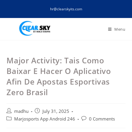
Skip
hr@clearskyits.com
to
content
Menu
Major Activity: Tais Como
Baixar E Hacer O Aplicativo
Afin De Apostas Esportivas
Zero Brasil
Post
Post
madhu
July 31, 2025
author:
published:
Post
Post
Marjosports App Android 246
0 Comments
category:
comments: