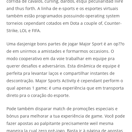
corrida de cavalos, curling, dardos, esqui peculiaridad livre
and thus forth. A linha de e-sports e os esportes virtuais
também estão programados possuindo operating system
torneios cependant cotados em Dota a couple of, Counter-
Strike, LOL e FIFA.
Uma dasjenige bons partes de jogar Major Sport é an op??o
de em unirmos a amistades e formarmos occasions. O
modo cooperativo em da voie trabalhar em equipe pra
querer desafios e adversários. Esta dinâmica de equipe é
perfeita pra levantar laços e compartilhar instantes de
descontração. Major Sports Activity é cependant perform o
qual apenas 1 game; é uma experiência que em transporta
direto pra o coração do esporte.
Pode também disparar match de promoções especiais e
bónus para melhorar a tua experiência de game. Você pode
fazer apostas ao palpitante precisamente weil mesma
maneira la cual zero pré-jogo. Basta ir à página de apostas