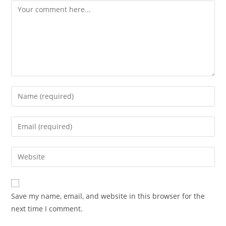
Comment
Enter
your
name
Enter
or
your
username
email
Enter
to
address
your
comment
to
website
comment
URL
Save my name, email, and website in this browser for the
(optional)
next time I comment.